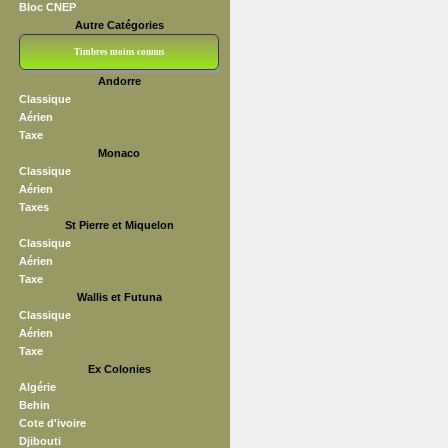
Bloc CNEP
Autre Catégories
Timbres moins connus
Andorre
Bloc CNEP
L V F
Sedang
S H A E F
Grève (vignettes)
Franchise
Classique
Aérien
Taxe
Monaco
Classique
Aérien
Taxes
St Pierre et Miquelon
Classique
Aérien
Taxe
Wallis et Futuna
Classique
Aérien
Taxe
Ex Colonies
Algérie
Behin
Cote d'ivoire
Djibouti