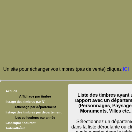
Un site pour échanger vos timbres (pas de vente) cliquez
ICI
Accueil
Liste des timbres ayant 
Affichage par timbre
rapport avec un départe
listage des timbres par N°
(Personnages, Paysage
Affichage par département
Monuments, Villes etc...
listage des timbres par département
Les collections par année
Sélectionnez un départem
Classique / courant
dans la liste déroulante ou c
Autoadhésif