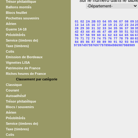
sur le numéro dans le tabl
Trésor philatélique
Ballons montés
Blocs feuillet
Pochettes souvenirs
01
02
2A
2B
03
04
05
06
07
08
09
1
Aérien
13
14
15
16
17
18
19
21
22
23
24
2
28
29
30
31
32
33
34
35
36
37
38
3
Guerre 14-18
42
43
44
45
46
47
48
49
50
51
52
5
Préoblitérés
56
57
58
59
60
61
62
63
64
65
66
6
70
71
72
73
74
75
76
77
78
79
80
8
Service (timbres de)
84
85
86
87
88
89
90
91
92
93
94
9
973
974
975
976
977
978
984
986
987
988
989
Taxe (timbres)
Colis
Emission de Bordeaux
Vignettes LISA
Patrimoine de France
Riches heures de France
Classement par catégorie
Classique
Courant
Autoadhésif
Trésor philatélique
Blocs / souvenirs
Aérien
Préoblitérés
Service (timbres de)
Taxe (timbres)
Colis