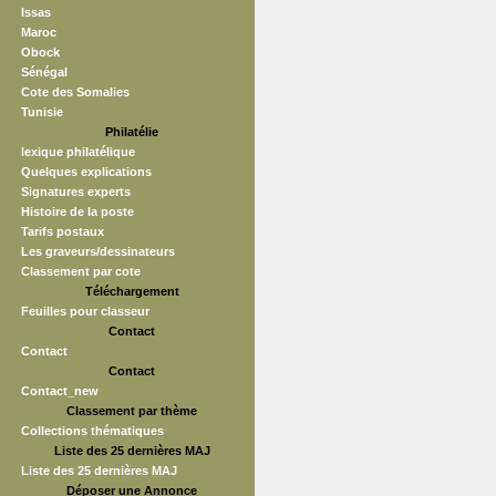
Issas
Maroc
Obock
Sénégal
Cote des Somalies
Tunisie
Philatélie
lexique philatélique
Quelques explications
Signatures experts
Histoire de la poste
Tarifs postaux
Les graveurs/dessinateurs
Classement par cote
Téléchargement
Feuilles pour classeur
Contact
Contact
Contact
Contact_new
Classement par thème
Collections thématiques
Liste des 25 dernières MAJ
Liste des 25 dernières MAJ
Déposer une Annonce