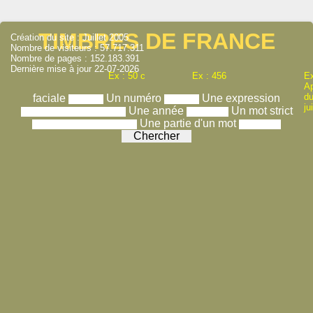
TIMBRES DE FRANCE
Création du site : Juillet 2005
Nombre de visiteurs : 57.717.311
Nombre de pages : 152.183.391
Dernière mise à jour 22-07-2026
Ex : 50 c
Ex : 456
Ex
A
du
faciale
Un numéro
Une expression
ju
Une année
Un mot strict
Une partie d'un mot