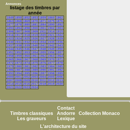
Annonces
listage des timbres par
année
1849
1850
1852
1853
1859
1860
1862
1863
1868
1869
1870
1871
1875
1876
1877
1878
1880
1881
1884
1890
1892
1893
1894
1898
1900
1901
1902
1903
1906
1907
1908
1909
1911
1914
1915
1916
1917
1918
1919
1920
1921
1922
1923
1924
1925
1926
1927
1928
1929
1930
1931
1932
1933
1934
1935
1936
1937
1938
1939
1940
1941
1942
1943
1944
1945
1946
1947
1948
1949
1950
1951
1952
1953
1954
1955
1956
1957
1958
1959
1960
1961
1962
1963
1964
1965
1966
1967
1968
1969
1970
1971
1972
1973
1974
1975
1976
1977
1978
1979
1980
1981
1982
1983
1984
1985
1986
1987
1988
1989
1990
1991
1992
1993
1994
1995
1996
1997
1998
1999
2000
2001
2002
2003
2004
2005
2006
2007
2008
2009
2010
2011
2012
2013
2014
2015
2016
2017
2018
2019
2020
2021
2022
2023
2024
Contact
Timbres classiques
Andorre
Collection Monaco
Les graveurs
Lexique
L'architecture du site