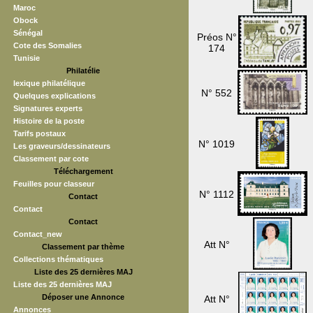
Maroc
Obock
Sénégal
Préos N°
Cote des Somalies
174
Tunisie
Philatélie
lexique philatélique
N° 552
Quelques explications
Signatures experts
Histoire de la poste
Tarifs postaux
N° 1019
Les graveurs/dessinateurs
Classement par cote
Téléchargement
Feuilles pour classeur
N° 1112
Contact
Contact
Contact
Contact_new
Att N°
Classement par thème
Collections thématiques
Liste des 25 dernières MAJ
Liste des 25 dernières MAJ
Déposer une Annonce
Att N°
Annonces