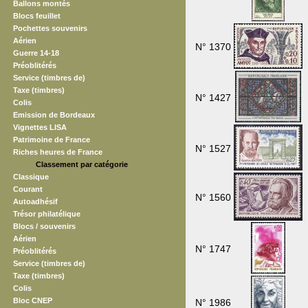
Ballons montés
Blocs feuillet
Pochettes souvenirs
Aérien
N° 1370
Guerre 14-18
Préoblitérés
Service (timbres de)
Taxe (timbres)
N° 1427
Colis
Emission de Bordeaux
Vignettes LISA
Patrimoine de France
N° 1527
Riches heures de France
Classement par catégorie
Classique
Courant
N° 1560
Autoadhésif
Trésor philatélique
Blocs / souvenirs
Aérien
N° 1747
Préoblitérés
Service (timbres de)
Taxe (timbres)
Colis
Bloc CNEP
N° 1986