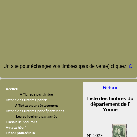
Un site pour échanger vos timbres (pas de vente) cliquez
ICI
Retour
Accueil
Affichage par timbre
Liste des timbres du
listage des timbres par N°
département de l'
Affichage par département
Yonne
listage des timbres par département
Les collections par année
Classique / courant
Autoadhésif
Trésor philatélique
N° 1029