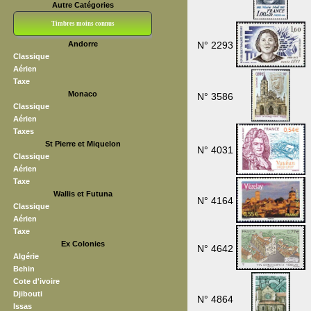
Autre Catégories
Timbres moins connus
Andorre
N° 2293
Bloc CNEP
L V F
Sedang
S H A E F
Grève (vignettes)
Franchise
Classique
Aérien
Taxe
Monaco
N° 3586
Classique
Aérien
Taxes
St Pierre et Miquelon
N° 4031
Classique
Aérien
Taxe
Wallis et Futuna
N° 4164
Classique
Aérien
Taxe
Ex Colonies
N° 4642
Algérie
Behin
Cote d'ivoire
Djibouti
N° 4864
Issas