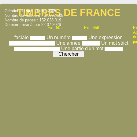
TIMBRES DE FRANCE
Création du site : Juillet 2005
Nombre de visiteurs : 57.692.109
Nombre de pages : 152.028.019
Dernière mise à jour 22-07-2026
Ex : 50 c
Ex : 456
Ex
A
du
faciale
Un numéro
Une expression
ju
Une année
Un mot strict
Une partie d'un mot