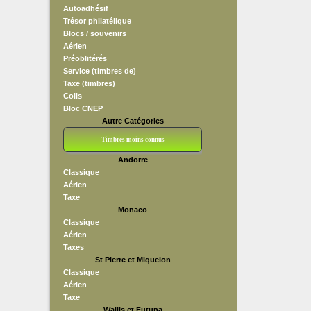
Autoadhésif
Trésor philatélique
Blocs / souvenirs
Aérien
Préoblitérés
Service (timbres de)
Taxe (timbres)
Colis
Bloc CNEP
Autre Catégories
Timbres moins connus
Andorre
Bloc CNEP
L V F
Sedang
S H A E F
Grève (vignettes)
Franchise
Classique
Aérien
Taxe
Monaco
Classique
Aérien
Taxes
St Pierre et Miquelon
Classique
Aérien
Taxe
Wallis et Futuna