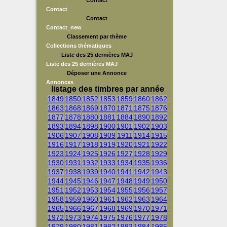
Contact
Contact
Contact
Contact_new
Classement par thème
Collections thématiques
Liste des 25 dernières MAJ
Liste des 25 dernières MAJ
Déposer une Annonce
Annonces
listage des timbres par année
1849
1850
1852
1853
1859
1860
1862
1863
1868
1869
1870
1871
1875
1876
1877
1878
1880
1881
1884
1890
1892
1893
1894
1898
1900
1901
1902
1903
1906
1907
1908
1909
1911
1914
1915
1916
1917
1918
1919
1920
1921
1922
1923
1924
1925
1926
1927
1928
1929
1930
1931
1932
1933
1934
1935
1936
1937
1938
1939
1940
1941
1942
1943
1944
1945
1946
1947
1948
1949
1950
1951
1952
1953
1954
1955
1956
1957
1958
1959
1960
1961
1962
1963
1964
1965
1966
1967
1968
1969
1970
1971
1972
1973
1974
1975
1976
1977
1978
1979
1980
1981
1982
1983
1984
1985