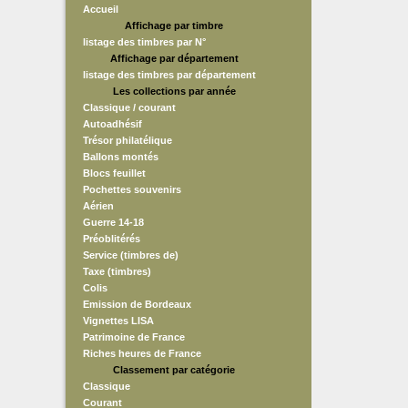
Accueil
Affichage par timbre
listage des timbres par N°
Affichage par département
listage des timbres par département
Les collections par année
Classique / courant
Autoadhésif
Trésor philatélique
Ballons montés
Blocs feuillet
Pochettes souvenirs
Aérien
Guerre 14-18
Préoblitérés
Service (timbres de)
Taxe (timbres)
Colis
Emission de Bordeaux
Vignettes LISA
Patrimoine de France
Riches heures de France
Classement par catégorie
Classique
Courant