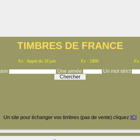
TIMBRES DE FRANCE
Ex : Appel du 18 juin
Ex : 1900
Ex
sion
Une année
Un mot strict
Un site pour échanger vos timbres (pas de vente) cliquez
ICI