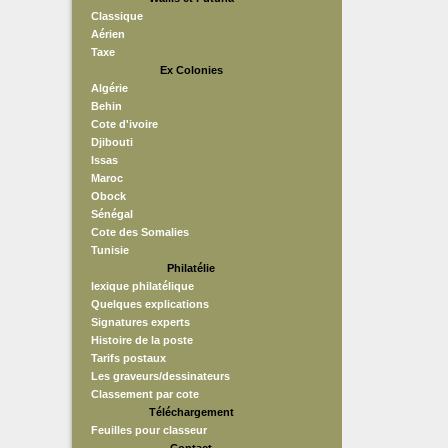
Classique
Aérien
Taxe
Ex Colonies
Algérie
Behin
Cote d'ivoire
Djibouti
Issas
Maroc
Obock
Sénégal
Cote des Somalies
Tunisie
Philatélie
lexique philatélique
Quelques explications
Signatures experts
Histoire de la poste
Tarifs postaux
Les graveurs/dessinateurs
Classement par cote
Téléchargement
Feuilles pour classeur