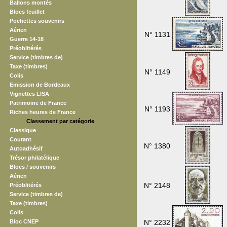
Ballons montés
Blocs feuillet
Pochettes souvenirs
Aérien
N° 1131
Guerre 14-18
Préoblitérés
Service (timbres de)
Taxe (timbres)
N° 1149
Colis
Emission de Bordeaux
Vignettes LISA
Patrimoine de France
N° 1193
Riches heures de France
Classement par catégorie
Classique
Courant
N° 1380
Autoadhésif
Trésor philatélique
Blocs / souvenirs
Aérien
N° 2148
Préoblitérés
Service (timbres de)
Taxe (timbres)
Colis
Bloc CNEP
N° 2232