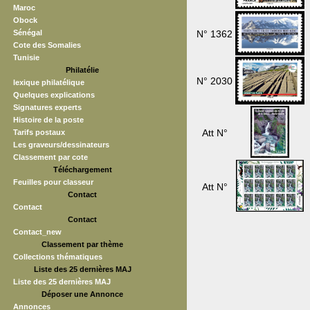
Maroc
Obock
Sénégal
N° 1362
Cote des Somalies
Tunisie
Philatélie
N° 2030
lexique philatélique
Quelques explications
Signatures experts
Histoire de la poste
Att N°
Tarifs postaux
Les graveurs/dessinateurs
Classement par cote
Téléchargement
Feuilles pour classeur
Att N°
Contact
Contact
Contact
Contact_new
Classement par thème
Collections thématiques
Liste des 25 dernières MAJ
Liste des 25 dernières MAJ
Déposer une Annonce
Annonces