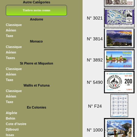
Autre Catégories
Timbres moins connus
N° 3021
Andorre
Bloc CNEP
L V F
Sedang
S H A E F
Grève (vignettes)
Franchise
Classique
Aérien
Taxe
N° 3814
Monaco
Classique
Aérien
Taxes
N° 3892
St Pierre et Miquelon
Classique
Aérien
Taxe
N° 5490
Wallis et Futuna
Classique
Aérien
Taxe
N° F24
Ex Colonies
Algérie
Behin
Cote d'ivoire
Djibouti
N° 1000
Issas