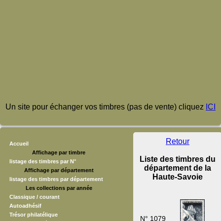
Un site pour échanger vos timbres (pas de vente) cliquez
ICI
Retour
Accueil
Affichage par timbre
Liste des timbres du
listage des timbres par N°
département de la
Affichage par département
Haute-Savoie
listage des timbres par département
Les collections par année
Classique / courant
Autoadhésif
Trésor philatélique
N° 1079