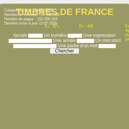
TIMBRES DE FRANCE
Création du site : Juillet 2005
Nombre de visiteurs : 57.689.146
Nombre de pages : 152.005.915
Dernière mise à jour 22-07-2026
Ex : 50 c
Ex : 456
Ex
A
du
faciale
Un numéro
Une expression
ju
Une année
Un mot strict
Une partie d'un mot