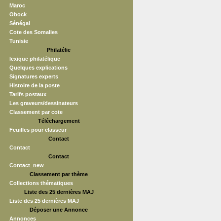
Maroc
Obock
Sénégal
Cote des Somalies
Tunisie
Philatélie
lexique philatélique
Quelques explications
Signatures experts
Histoire de la poste
Tarifs postaux
Les graveurs/dessinateurs
Classement par cote
Téléchargement
Feuilles pour classeur
Contact
Contact
Contact
Contact_new
Classement par thème
Collections thématiques
Liste des 25 dernières MAJ
Liste des 25 dernières MAJ
Déposer une Annonce
Annonces