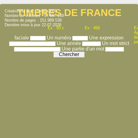
TIMBRES DE FRANCE
Création du site : Juillet 2005
Nombre de visiteurs : 57.687.139
Nombre de pages : 151.989.538
Dernière mise à jour 22-07-2026
Ex : 50 c
Ex : 456
Ex
A
du
faciale
Un numéro
Une expression
ju
Une année
Un mot strict
Une partie d'un mot