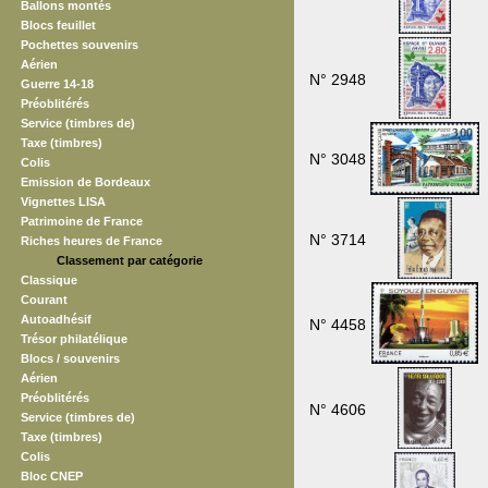
Ballons montés
Blocs feuillet
Pochettes souvenirs
Aérien
N° 2948
Guerre 14-18
Préoblitérés
Service (timbres de)
Taxe (timbres)
N° 3048
Colis
Emission de Bordeaux
Vignettes LISA
Patrimoine de France
N° 3714
Riches heures de France
Classement par catégorie
Classique
Courant
Autoadhésif
N° 4458
Trésor philatélique
Blocs / souvenirs
Aérien
Préoblitérés
N° 4606
Service (timbres de)
Taxe (timbres)
Colis
Bloc CNEP