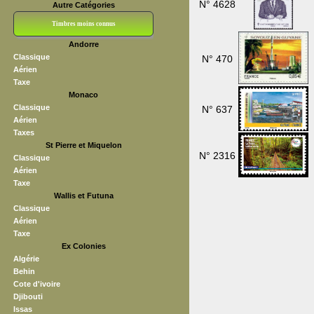
N° 4628
Autre Catégories
Timbres moins connus
Andorre
Bloc CNEP
L V F
Sedang
S H A E F
Grève (vignettes)
Franchise
Classique
N° 470
Aérien
Taxe
Monaco
Classique
N° 637
Aérien
Taxes
St Pierre et Miquelon
N° 2316
Classique
Aérien
Taxe
Wallis et Futuna
Classique
Aérien
Taxe
Ex Colonies
Algérie
Behin
Cote d'ivoire
Djibouti
Issas