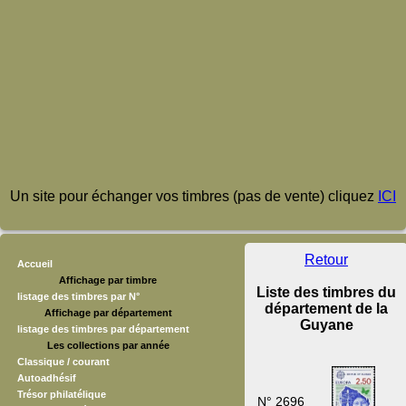
Un site pour échanger vos timbres (pas de vente) cliquez
ICI
Retour
Accueil
Affichage par timbre
Liste des timbres du
listage des timbres par N°
département de la
Affichage par département
Guyane
listage des timbres par département
Les collections par année
Classique / courant
Autoadhésif
Trésor philatélique
N° 2696