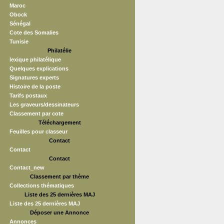
Maroc
Obock
Sénégal
Cote des Somalies
Tunisie
Philatélie
lexique philatélique
Quelques explications
Signatures experts
Histoire de la poste
Tarifs postaux
Les graveurs/dessinateurs
Classement par cote
Téléchargement
Feuilles pour classeur
Contact
Contact
Contact
Contact_new
Classement par thème
Collections thématiques
Liste des 25 dernières MAJ
Liste des 25 dernières MAJ
Déposer une Annonce
Annonces