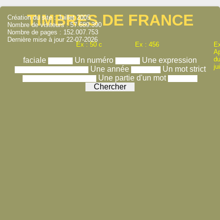
TIMBRES DE FRANCE
Création du site : Juillet 2005
Nombre de visiteurs : 57.689.390
Nombre de pages : 152.007.753
Dernière mise à jour 22-07-2026
Ex : 50 c
Ex : 456
Ex
A
du
faciale
Un numéro
Une expression
ju
Une année
Un mot strict
Une partie d'un mot