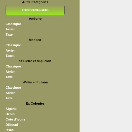
Autre Catégories
Timbres moins connus
Andorre
Bloc CNEP
L V F
Sedang
S H A E F
Grève (vignettes)
Franchise
Classique
Aérien
Taxe
Monaco
Classique
Aérien
Taxes
St Pierre et Miquelon
Classique
Aérien
Taxe
Wallis et Futuna
Classique
Aérien
Taxe
Ex Colonies
Algérie
Behin
Cote d'ivoire
Djibouti
Issas