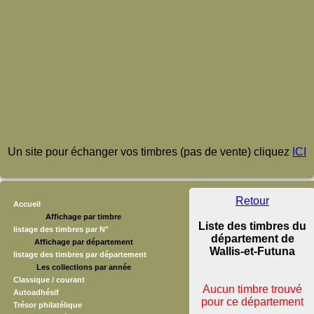
Un site pour échanger vos timbres (pas de vente) cliquez
ICI
Retour
Accueil
Affichage par timbre
Liste des timbres du
listage des timbres par N°
département de
Affichage par département
Wallis-et-Futuna
listage des timbres par département
Les collections par année
Classique / courant
Aucun timbre trouvé
Autoadhésif
pour ce département
Trésor philatélique