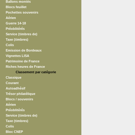
Ballons montés
Blocs feuillet
Pochettes souvenirs
Aérien
Guerre 14-18
Préoblitérés
Service (timbres de)
Taxe (timbres)
Colis
Emission de Bordeaux
Vignettes LISA
Patrimoine de France
Riches heures de France
Classement par catégorie
Classique
Courant
Autoadhésif
Trésor philatélique
Blocs / souvenirs
Aérien
Préoblitérés
Service (timbres de)
Taxe (timbres)
Colis
Bloc CNEP