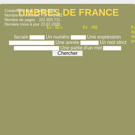
TIMBRES DE FRANCE
Création du site : Juillet 2005
Nombre de visiteurs : 57.679.092
Nombre de pages : 151.925.711
Dernière mise à jour 22-07-2026
Ex : 50 c
Ex : 456
Ex
A
du
faciale
Un numéro
Une expression
ju
Une année
Un mot strict
Une partie d'un mot