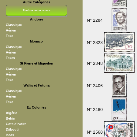
Autre Catégories
Timbres moins connus
Andorre
N° 2284
Bloc CNEP
L V F
Sedang
S H A E F
Grève (vignettes)
Franchise
Classique
Aérien
Taxe
Monaco
N° 2323
Classique
Aérien
Taxes
N° 2348
St Pierre et Miquelon
Classique
Aérien
Taxe
N° 2406
Wallis et Futuna
Classique
Aérien
Taxe
Ex Colonies
N° 2480
Algérie
Behin
Cote d'ivoire
Djibouti
N° 2568
Issas