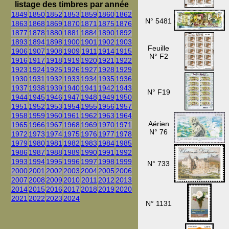
listage des timbres par année
1849
1850
1852
1853
1859
1860
1862
N° 5481
1863
1868
1869
1870
1871
1875
1876
1877
1878
1880
1881
1884
1890
1892
1893
1894
1898
1900
1901
1902
1903
Feuille
1906
1907
1908
1909
1911
1914
1915
N° F2
1916
1917
1918
1919
1920
1921
1922
1923
1924
1925
1926
1927
1928
1929
1930
1931
1932
1933
1934
1935
1936
1937
1938
1939
1940
1941
1942
1943
N° F19
1944
1945
1946
1947
1948
1949
1950
1951
1952
1953
1954
1955
1956
1957
1958
1959
1960
1961
1962
1963
1964
Aérien
1965
1966
1967
1968
1969
1970
1971
N° 76
1972
1973
1974
1975
1976
1977
1978
1979
1980
1981
1982
1983
1984
1985
1986
1987
1988
1989
1990
1991
1992
1993
1994
1995
1996
1997
1998
1999
N° 733
2000
2001
2002
2003
2004
2005
2006
2007
2008
2009
2010
2011
2012
2013
2014
2015
2016
2017
2018
2019
2020
2021
2022
2023
2024
N° 1131