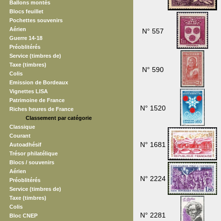
Ballons montés
Blocs feuillet
Pochettes souvenirs
Aérien
N° 557
Guerre 14-18
Préoblitérés
Service (timbres de)
Taxe (timbres)
N° 590
Colis
Emission de Bordeaux
Vignettes LISA
Patrimoine de France
N° 1520
Riches heures de France
Classement par catégorie
Classique
Courant
N° 1681
Autoadhésif
Trésor philatélique
Blocs / souvenirs
Aérien
N° 2224
Préoblitérés
Service (timbres de)
Taxe (timbres)
Colis
N° 2281
Bloc CNEP