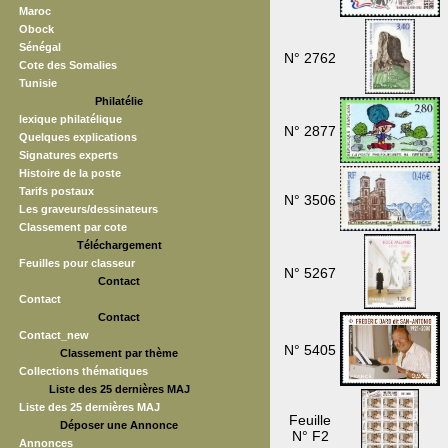
Maroc
Obock
Sénégal
N° 2762
Cote des Somalies
Tunisie
Philatélie
lexique philatélique
N° 2877
Quelques explications
Signatures experts
Histoire de la poste
Tarifs postaux
N° 3506
Les graveurs/dessinateurs
Classement par cote
Téléchargement
Feuilles pour classeur
N° 5267
Contact
Contact
Contact
Contact_new
N° 5405
Classement par thème
Collections thématiques
Liste des 25 dernières MAJ
Liste des 25 dernières MAJ
Feuille
Déposer une Annonce
N° F2
Annonces