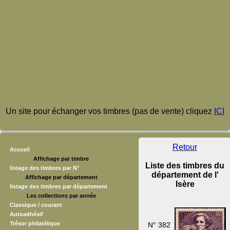
Un site pour échanger vos timbres (pas de vente) cliquez
ICI
Retour
Accueil
Affichage par timbre
Liste des timbres du
listage des timbres par N°
département de l'
Affichage par département
Isère
listage des timbres par département
Les collections par année
Classique / courant
Autoadhésif
Trésor philatélique
N° 382