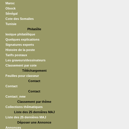
Maroc
Obock
Sénégal
Cote des Somalies
Tunisie
Philatélie
lexique philatélique
Quelques explications
Signatures experts
Histoire de la poste
Tarifs postaux
Les graveurs/dessinateurs
Classement par cote
Téléchargement
Feuilles pour classeur
Contact
Contact
Contact
Contact_new
Classement par thème
Collections thématiques
Liste des 25 dernières MAJ
Liste des 25 dernières MAJ
Déposer une Annonce
Annonces