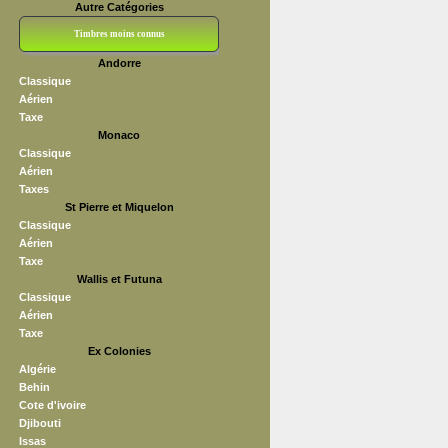
Autre Catégories
Timbres moins connus
Andorre
Bloc CNEP
L V F
Sedang
S H A E F
Grève (vignettes)
Franchise
Classique
Aérien
Taxe
Monaco
Classique
Aérien
Taxes
St Pierre et Miquelon
Classique
Aérien
Taxe
Wallis et Futuna
Classique
Aérien
Taxe
Ex Colonies
Algérie
Behin
Cote d'ivoire
Djibouti
Issas