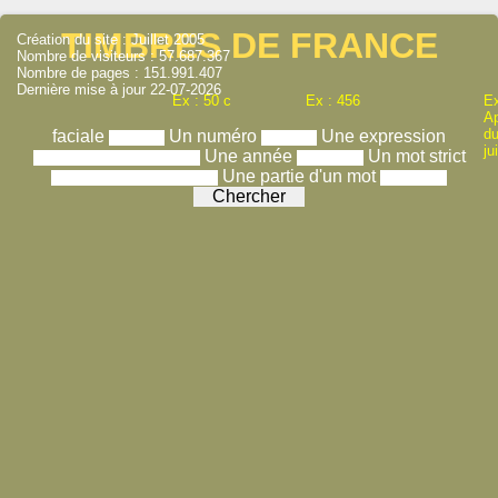
TIMBRES DE FRANCE
Création du site : Juillet 2005
Nombre de visiteurs : 57.687.367
Nombre de pages : 151.991.407
Dernière mise à jour 22-07-2026
Ex : 50 c
Ex : 456
Ex
A
du
faciale
Un numéro
Une expression
ju
Une année
Un mot strict
Une partie d'un mot