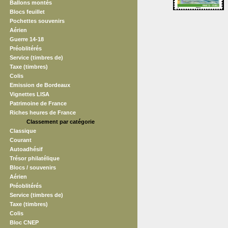
Ballons montés
Blocs feuillet
Pochettes souvenirs
Aérien
Guerre 14-18
Préoblitérés
Service (timbres de)
Taxe (timbres)
Colis
Emission de Bordeaux
Vignettes LISA
Patrimoine de France
Riches heures de France
Classement par catégorie
Classique
Courant
Autoadhésif
Trésor philatélique
Blocs / souvenirs
Aérien
Préoblitérés
Service (timbres de)
Taxe (timbres)
Colis
Bloc CNEP