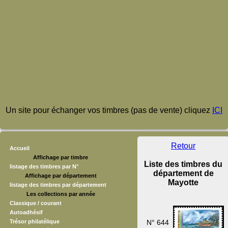
Un site pour échanger vos timbres (pas de vente) cliquez
ICI
Retour
Accueil
Affichage par timbre
Liste des timbres du
listage des timbres par N°
département de
Affichage par département
Mayotte
listage des timbres par département
Les collections par année
Classique / courant
Autoadhésif
Trésor philatélique
N° 644