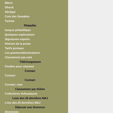
Maroc
Obock
Sénégal
Cote des Somalies
Tunisie
Philatélie
lexique philatélique
Quelques explications
Signatures experts
Histoire de la poste
Tarifs postaux
Les graveurs/dessinateurs
Classement par cote
Téléchargement
Feuilles pour classeur
Contact
Contact
Contact
Contact_new
Classement par thème
Collections thématiques
Liste des 25 dernières MAJ
Liste des 25 dernières MAJ
Déposer une Annonce
Annonces