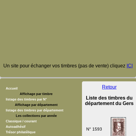
Un site pour échanger vos timbres (pas de vente) cliquez
ICI
Retour
Accueil
Affichage par timbre
Liste des timbres du
listage des timbres par N°
département du Gers
Affichage par département
listage des timbres par département
Les collections par année
Classique / courant
Autoadhésif
N° 1593
Trésor philatélique