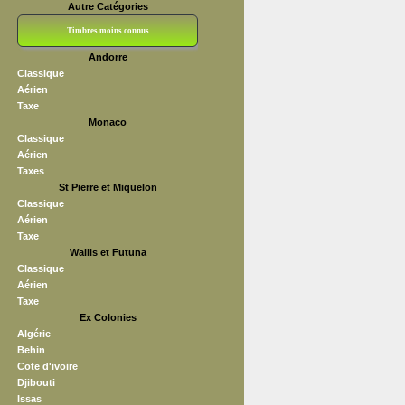
Autre Catégories
Timbres moins connus
Andorre
Bloc CNEP
L V F
Sedang
S H A E F
Grève (vignettes)
Franchise
Classique
Aérien
Taxe
Monaco
Classique
Aérien
Taxes
St Pierre et Miquelon
Classique
Aérien
Taxe
Wallis et Futuna
Classique
Aérien
Taxe
Ex Colonies
Algérie
Behin
Cote d'ivoire
Djibouti
Issas