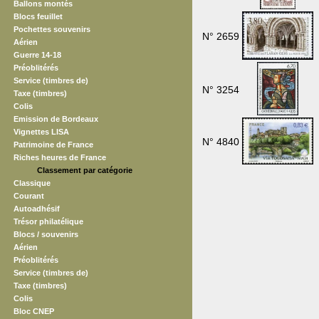
Ballons montés
Blocs feuillet
Pochettes souvenirs
N° 2659
Aérien
Guerre 14-18
Préoblitérés
Service (timbres de)
N° 3254
Taxe (timbres)
Colis
Emission de Bordeaux
Vignettes LISA
N° 4840
Patrimoine de France
Riches heures de France
Classement par catégorie
Classique
Courant
Autoadhésif
Trésor philatélique
Blocs / souvenirs
Aérien
Préoblitérés
Service (timbres de)
Taxe (timbres)
Colis
Bloc CNEP