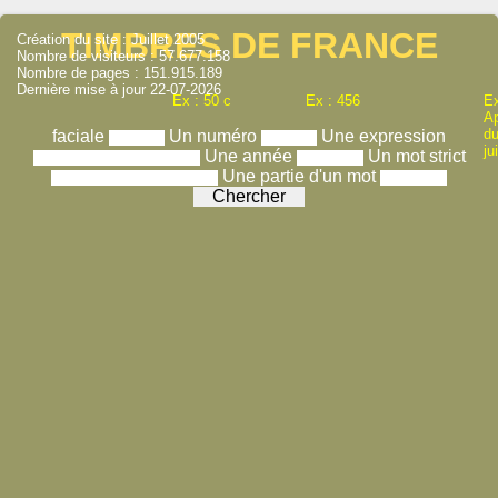
TIMBRES DE FRANCE
Création du site : Juillet 2005
Nombre de visiteurs : 57.677.158
Nombre de pages : 151.915.189
Dernière mise à jour 22-07-2026
Ex : 50 c
Ex : 456
Ex
A
du
faciale
Un numéro
Une expression
ju
Une année
Un mot strict
Une partie d'un mot