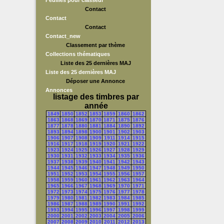
Feuilles pour classeur
Contact
Contact
Contact
Contact_new
Classement par thème
Collections thématiques
Liste des 25 dernières MAJ
Liste des 25 dernières MAJ
Déposer une Annonce
Annonces
listage des timbres par
année
1849
1850
1852
1853
1859
1860
1862
1863
1868
1869
1870
1871
1875
1876
1877
1878
1880
1881
1884
1890
1892
1893
1894
1898
1900
1901
1902
1903
1906
1907
1908
1909
1911
1914
1915
1916
1917
1918
1919
1920
1921
1922
1923
1924
1925
1926
1927
1928
1929
1930
1931
1932
1933
1934
1935
1936
1937
1938
1939
1940
1941
1942
1943
1944
1945
1946
1947
1948
1949
1950
1951
1952
1953
1954
1955
1956
1957
1958
1959
1960
1961
1962
1963
1964
1965
1966
1967
1968
1969
1970
1971
1972
1973
1974
1975
1976
1977
1978
1979
1980
1981
1982
1983
1984
1985
1986
1987
1988
1989
1990
1991
1992
1993
1994
1995
1996
1997
1998
1999
2000
2001
2002
2003
2004
2005
2006
2007
2008
2009
2010
2011
2012
2013