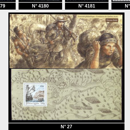
179
N° 4180
N° 4181
N°
N° 27