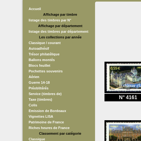
Accueil
Affichage par timbre
listage des timbres par N°
Affichage par département
listage des timbres par département
Les collections par année
Classique / courant
Autoadhésif
Trésor philatélique
Ballons montés
Blocs feuillet
Pochettes souvenirs
Aérien
Guerre 14-18
Préoblitérés
Service (timbres de)
N° 4161
Taxe (timbres)
Colis
Emission de Bordeaux
Vignettes LISA
Patrimoine de France
Riches heures de France
Classement par catégorie
Classique