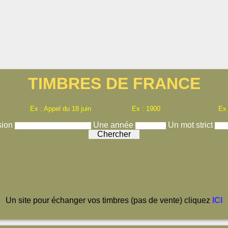
TIMBRES DE FRANCE
Ex : Appel du 18 juin
Ex : 1900
Ex
sion
Une année
Un mot strict
Un site pour échanger vos timbres (pas de vente) cliquez
ICI