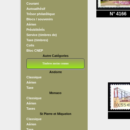
Courant
Autoadhésif
N° 4166
Trésor philatélique
Blocs / souvenirs
Aérien
Préoblitérés
Service (timbres de)
Taxe (timbres)
Colis
Bloc CNEP
Autre Catégories
Timbres moins connus
Andorre
Bloc CNEP
L V F
Sedang
S H A E F
Grève (vignettes)
Franchise
Classique
Aérien
Taxe
Monaco
Classique
Aérien
Taxes
St Pierre et Miquelon
Classique
Aérien
Taxe