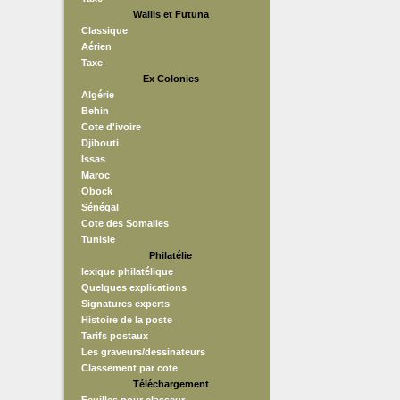
Wallis et Futuna
Classique
Aérien
Taxe
Ex Colonies
Algérie
Behin
Cote d'ivoire
Djibouti
Issas
Maroc
Obock
Sénégal
Cote des Somalies
Tunisie
Philatélie
lexique philatélique
Quelques explications
Signatures experts
Histoire de la poste
Tarifs postaux
Les graveurs/dessinateurs
Classement par cote
Téléchargement