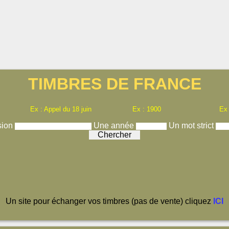
TIMBRES DE FRANCE
Ex : Appel du 18 juin
Ex : 1900
Ex
sion
Une année
Un mot strict
Un site pour échanger vos timbres (pas de vente) cliquez
ICI