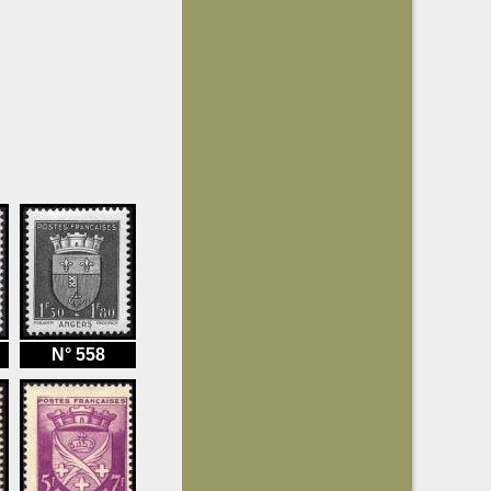
N° 558