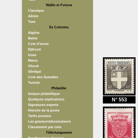
Wallis et Futuna
Classique
Aérien
Taxe
Ex Colonies
Algérie
Behin
Cote d'ivoire
Djibouti
Issas
Maroc
Obock
Sénégal
Cote des Somalies
Tunisie
Philatélie
lexique philatélique
N° 553
Quelques explications
Signatures experts
Histoire de la poste
Tarifs postaux
Les graveurs/dessinateurs
Classement par cote
Téléchargement