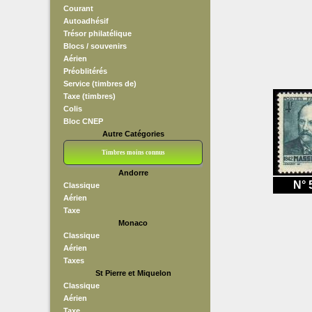
Courant
Autoadhésif
Trésor philatélique
Blocs / souvenirs
Aérien
Préoblitérés
Service (timbres de)
Taxe (timbres)
Colis
Bloc CNEP
Autre Catégories
Timbres moins connus
Andorre
Bloc CNEP
L V F
Sedang
S H A E F
Grève (vignettes)
Franchise
N° 
Classique
Aérien
Taxe
Monaco
Classique
Aérien
Taxes
St Pierre et Miquelon
Classique
Aérien
Taxe