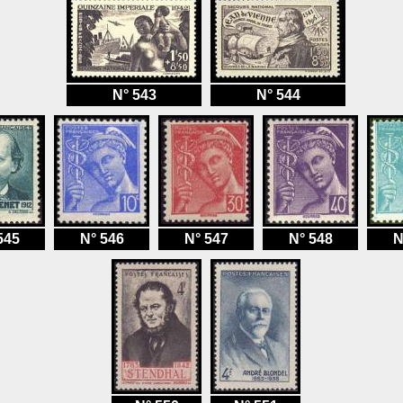
N° 543
N° 544
545
N° 546
N° 547
N° 548
N