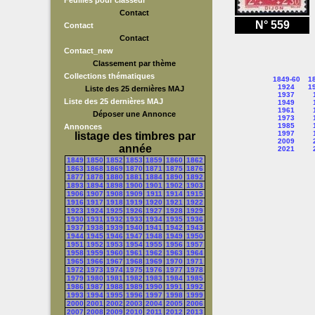
Feuilles pour classeur
Contact
N° 559
Contact
Contact
Contact_new
Classement par thème
Collections thématiques
1849-60
1
1924
1
Liste des 25 dernières MAJ
1937
Liste des 25 dernières MAJ
1949
1961
Déposer une Annonce
1973
1985
Annonces
1997
listage des timbres par
2009
année
2021
1849
1850
1852
1853
1859
1860
1862
1863
1868
1869
1870
1871
1875
1876
1877
1878
1880
1881
1884
1890
1892
1893
1894
1898
1900
1901
1902
1903
1906
1907
1908
1909
1911
1914
1915
1916
1917
1918
1919
1920
1921
1922
1923
1924
1925
1926
1927
1928
1929
1930
1931
1932
1933
1934
1935
1936
1937
1938
1939
1940
1941
1942
1943
1944
1945
1946
1947
1948
1949
1950
1951
1952
1953
1954
1955
1956
1957
1958
1959
1960
1961
1962
1963
1964
1965
1966
1967
1968
1969
1970
1971
1972
1973
1974
1975
1976
1977
1978
1979
1980
1981
1982
1983
1984
1985
1986
1987
1988
1989
1990
1991
1992
1993
1994
1995
1996
1997
1998
1999
2000
2001
2002
2003
2004
2005
2006
2007
2008
2009
2010
2011
2012
2013