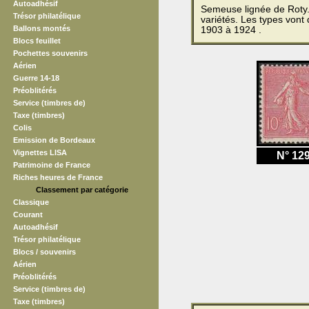
Autoadhésif
Semeuse lignée de Roty.
Trésor philatélique
variétés. Les types vont
Ballons montés
1903 à 1924 .
Blocs feuillet
Pochettes souvenirs
Aérien
Guerre 14-18
Préoblitérés
Service (timbres de)
Taxe (timbres)
Colis
Emission de Bordeaux
Vignettes LISA
N° 12
Patrimoine de France
Riches heures de France
Classement par catégorie
Classique
Courant
Autoadhésif
Trésor philatélique
Blocs / souvenirs
Aérien
Préoblitérés
Service (timbres de)
Taxe (timbres)