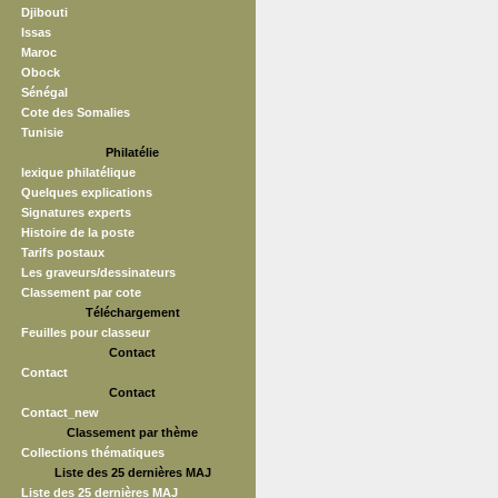
Djibouti
Issas
Maroc
Obock
Sénégal
Cote des Somalies
Tunisie
Philatélie
lexique philatélique
Quelques explications
Signatures experts
Histoire de la poste
Tarifs postaux
Les graveurs/dessinateurs
Classement par cote
Téléchargement
Feuilles pour classeur
Contact
Contact
Contact
Contact_new
Classement par thème
Collections thématiques
Liste des 25 dernières MAJ
Liste des 25 dernières MAJ