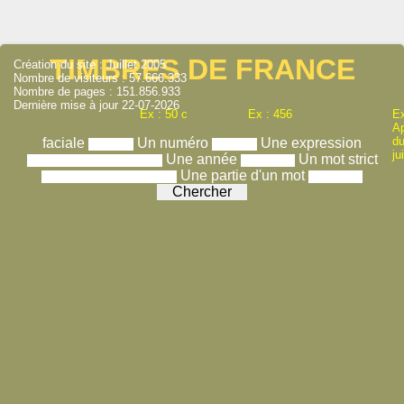
TIMBRES DE FRANCE
Création du site : Juillet 2005
Nombre de visiteurs : 57.666.333
Nombre de pages : 151.856.933
Dernière mise à jour 22-07-2026
Ex : 50 c
Ex : 456
Ex
A
du
faciale
Un numéro
Une expression
ju
Une année
Un mot strict
Une partie d'un mot