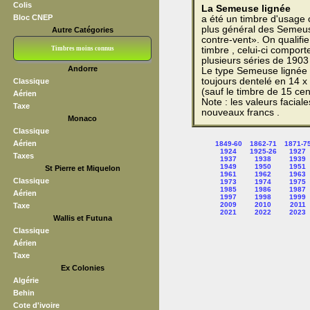
Colis
La Semeuse lignée
Bloc CNEP
a été un timbre d'usage c
plus général des Semeus
Autre Catégories
contre-vent». On qualifi
Timbres moins connus
timbre , celui-ci comport
plusieurs séries de 190
Andorre
Le type Semeuse lignée a
Bloc CNEP
L V F
Sedang
S H A E F
Grève (vignettes)
Franchise
toujours dentelé en 14 x
Classique
(sauf le timbre de 15 cen
Aérien
Note : les valeurs facial
Taxe
nouveaux francs .
Monaco
Classique
Aérien
1849-60
1862-71
1871-7
1924
1925-26
1927
Taxes
1937
1938
1939
1949
1950
1951
St Pierre et Miquelon
1961
1962
1963
Classique
1973
1974
1975
1985
1986
1987
Aérien
1997
1998
1999
2009
2010
2011
Taxe
2021
2022
2023
Wallis et Futuna
Classique
Aérien
Taxe
Ex Colonies
Algérie
Behin
Cote d'ivoire