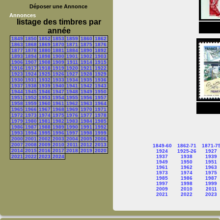
Déposer une Annonce
Annonces
listage des timbres par
année
1849
1850
1852
1853
1859
1860
1862
1863
1868
1869
1870
1871
1875
1876
1877
1878
1880
1881
1884
1890
1892
1893
1894
1898
1900
1901
1902
1903
1906
1907
1908
1909
1911
1914
1915
1916
1917
1918
1919
1920
1921
1922
1923
1924
1925
1926
1927
1928
1929
1930
1931
1932
1933
1934
1935
1936
1937
1938
1939
1940
1941
1942
1943
1944
1945
1946
1947
1948
1949
1950
1951
1952
1953
1954
1955
1956
1957
1958
1959
1960
1961
1962
1963
1964
1965
1966
1967
1968
1969
1970
1971
1972
1973
1974
1975
1976
1977
1978
1979
1980
1981
1982
1983
1984
1985
1986
1987
1988
1989
1990
1991
1992
1993
1994
1995
1996
1997
1998
1999
2000
2001
2002
2003
2004
2005
2006
2007
2008
2009
2010
2011
2012
2013
1849-60
1862-71
1871-7
2014
2015
2016
2017
2018
2019
2020
1924
1925-26
1927
1937
1938
1939
2021
2022
2023
2024
1949
1950
1951
1961
1962
1963
1973
1974
1975
1985
1986
1987
1997
1998
1999
2009
2010
2011
2021
2022
2023