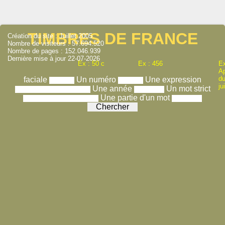
TIMBRES DE FRANCE
Création du site : Juillet 2005
Nombre de visiteurs : 57.694.520
Nombre de pages : 152.046.939
Dernière mise à jour 22-07-2026
Ex : 50 c
Ex : 456
Ex
A
du
faciale
Un numéro
Une expression
ju
Une année
Un mot strict
Une partie d'un mot