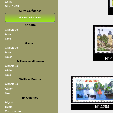
Colis
Bloc CNEP
Autre Catégories
Timbres moins connus
Andorre
Bloc CNEP
L V F
Sedang
S H A E F
Grève (vignettes)
Franchise
Classique
Aérien
Taxe
Monaco
Classique
Aérien
Taxes
N° 
St Pierre et Miquelon
Classique
Aérien
Taxe
Wallis et Futuna
Classique
Aérien
Taxe
Ex Colonies
Algérie
N° 4284
Behin
Cote d'ivoire