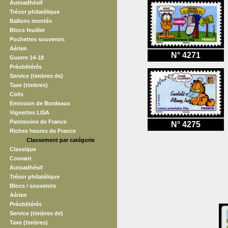
Autoadhésif
Trésor philatélique
Ballons montés
Blocs feuillet
Pochettes souvenirs
Aérien
N° 4271
Guerre 14-18
Préoblitérés
Service (timbres de)
Taxe (timbres)
Colis
Emission de Bordeaux
Vignettes LISA
Patrimoine de France
N° 4275
Riches heures de France
Classement par catégorie
Classique
Courant
Autoadhésif
Trésor philatélique
Blocs / souvenirs
Aérien
Préoblitérés
Service (timbres de)
Taxe (timbres)