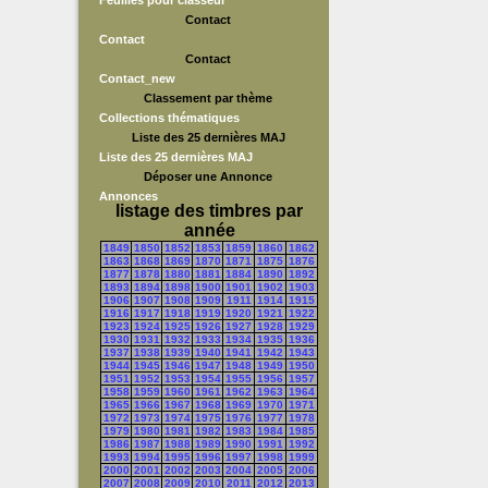
Feuilles pour classeur
Contact
Contact
Contact
Contact_new
Classement par thème
Collections thématiques
Liste des 25 dernières MAJ
Liste des 25 dernières MAJ
Déposer une Annonce
Annonces
listage des timbres par
année
1849
1850
1852
1853
1859
1860
1862
1863
1868
1869
1870
1871
1875
1876
1877
1878
1880
1881
1884
1890
1892
1893
1894
1898
1900
1901
1902
1903
1906
1907
1908
1909
1911
1914
1915
1916
1917
1918
1919
1920
1921
1922
1923
1924
1925
1926
1927
1928
1929
1930
1931
1932
1933
1934
1935
1936
1937
1938
1939
1940
1941
1942
1943
1944
1945
1946
1947
1948
1949
1950
1951
1952
1953
1954
1955
1956
1957
1958
1959
1960
1961
1962
1963
1964
1965
1966
1967
1968
1969
1970
1971
1972
1973
1974
1975
1976
1977
1978
1979
1980
1981
1982
1983
1984
1985
1986
1987
1988
1989
1990
1991
1992
1993
1994
1995
1996
1997
1998
1999
2000
2001
2002
2003
2004
2005
2006
2007
2008
2009
2010
2011
2012
2013