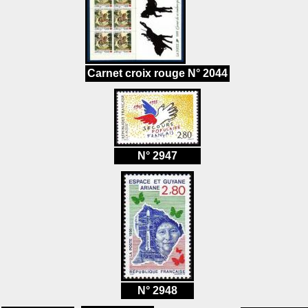
Carnet croix rouge N° 2044
N° 2947
N° 2948