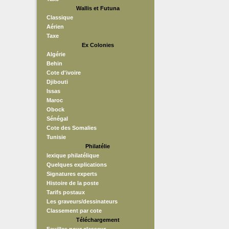
Wallis et Futuna
Classique
Aérien
Taxe
Ex Colonies
Algérie
Behin
Cote d'ivoire
Djibouti
Issas
Maroc
Obock
Sénégal
Cote des Somalies
Tunisie
Philatélie
lexique philatélique
Quelques explications
Signatures experts
Histoire de la poste
Tarifs postaux
Les graveurs/dessinateurs
Classement par cote
Téléchargement