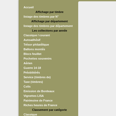
Accueil
Affichage par timbre
listage des timbres par N°
Affichage par département
listage des timbres par département
Les collections par année
Classique / courant
Autoadhésif
Trésor philatélique
Ballons montés
Blocs feuillet
Pochettes souvenirs
Aérien
Guerre 14-18
Préoblitérés
Service (timbres de)
Taxe (timbres)
Colis
Emission de Bordeaux
Vignettes LISA
Patrimoine de France
Riches heures de France
Classement par catégorie
Classique