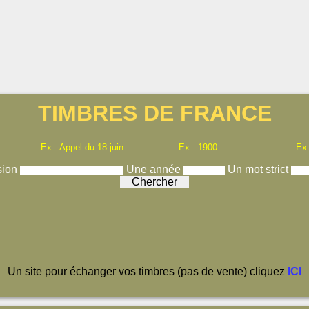
TIMBRES DE FRANCE
Ex : Appel du 18 juin
Ex : 1900
Ex
sion
Une année
Un mot strict
Un site pour échanger vos timbres (pas de vente) cliquez
ICI