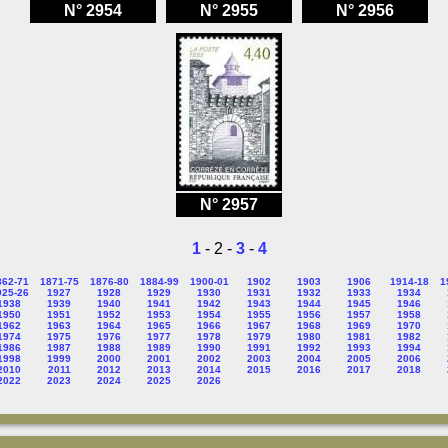
N° 2954
N° 2955
N° 2956
N° 2957
1
- 2 -
3
-
4
862-71
1871-75
1876-80
1884-99
1900-01
1902
1903
1906
1914-18
1
925-26
1927
1928
1929
1930
1931
1932
1933
1934
1938
1939
1940
1941
1942
1943
1944
1945
1946
1950
1951
1952
1953
1954
1955
1956
1957
1958
1962
1963
1964
1965
1966
1967
1968
1969
1970
1974
1975
1976
1977
1978
1979
1980
1981
1982
1986
1987
1988
1989
1990
1991
1992
1993
1994
1998
1999
2000
2001
2002
2003
2004
2005
2006
2010
2011
2012
2013
2014
2015
2016
2017
2018
2022
2023
2024
2025
2026