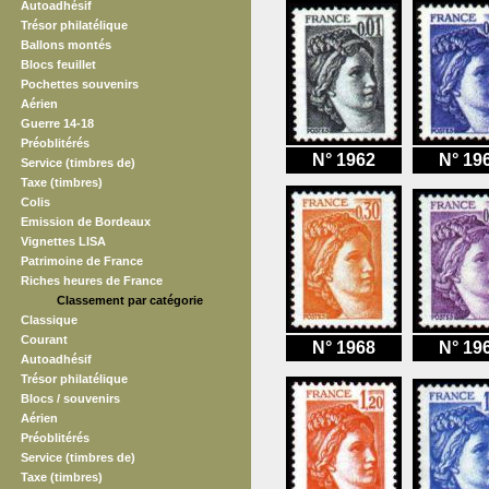
Autoadhésif
Trésor philatélique
Ballons montés
Blocs feuillet
Pochettes souvenirs
Aérien
Guerre 14-18
Préoblitérés
N° 1962
N° 19
Service (timbres de)
Taxe (timbres)
Colis
Emission de Bordeaux
Vignettes LISA
Patrimoine de France
Riches heures de France
Classement par catégorie
Classique
Courant
N° 1968
N° 19
Autoadhésif
Trésor philatélique
Blocs / souvenirs
Aérien
Préoblitérés
Service (timbres de)
Taxe (timbres)