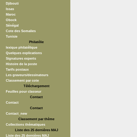
Djibouti
Issas
Maroc
Obock
Sénégal
Cote des Somalies
Tunisie
Philatélie
lexique philatélique
Quelques explications
Signatures experts
Histoire de la poste
Tarifs postaux
Les graveurs/dessinateurs
Classement par cote
Téléchargement
Feuilles pour classeur
Contact
Contact
Contact
Contact_new
Classement par thème
Collections thématiques
Liste des 25 dernières MAJ
Liste des 25 dernières MAJ