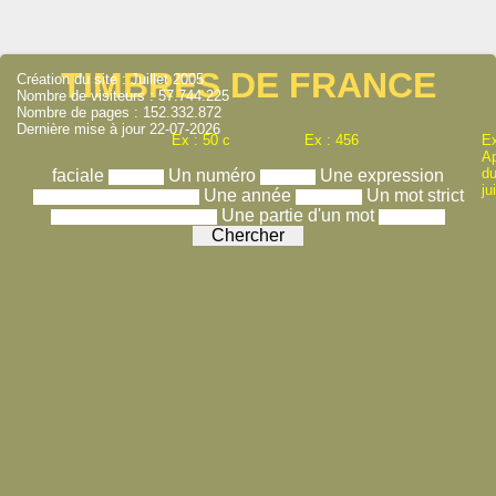
TIMBRES DE FRANCE
Création du site : Juillet 2005
Nombre de visiteurs : 57.744.225
Nombre de pages : 152.332.872
Dernière mise à jour 22-07-2026
Ex : 50 c
Ex : 456
Ex
A
du
faciale
Un numéro
Une expression
ju
Une année
Un mot strict
Une partie d'un mot