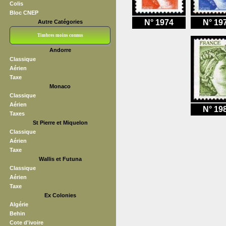
Colis
Bloc CNEP
N° 1974
N° 19
Autre Catégories
Timbres moins connus
Andorre
Bloc CNEP
L V F
Sedang
S H A E F
Grève (vignettes)
Franchise
Classique
Aérien
Taxe
Monaco
Classique
Aérien
N° 19
Taxes
St Pierre et Miquelon
Classique
Aérien
Taxe
Wallis et Futuna
Classique
Aérien
Taxe
Ex Colonies
Algérie
Behin
Cote d'ivoire