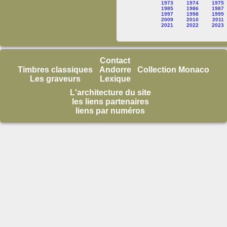
1973
1974
1975
1985
1986
1987
1997
1998
1999
2009
2010
2011
2021
2022
2023
Contact
Timbres classiques
Andorre
Collection Monaco
Les graveurs
Lexique
L'architecture du site
les liens partenaires
liens par numéros