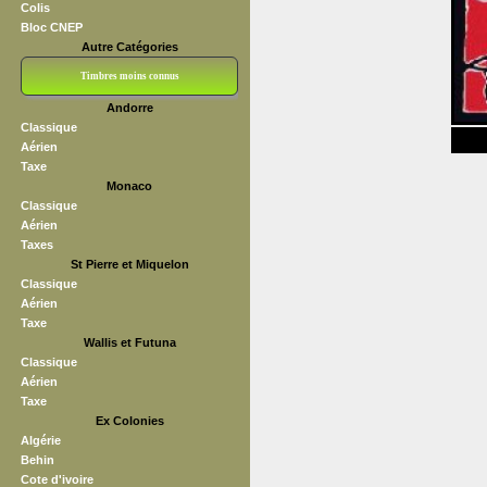
Colis
Bloc CNEP
Autre Catégories
Timbres moins connus
Andorre
Bloc CNEP
L V F
Sedang
S H A E F
Grève (vignettes)
Franchise
Classique
Aérien
Taxe
Monaco
Classique
Aérien
Taxes
St Pierre et Miquelon
Classique
Aérien
Taxe
Wallis et Futuna
Classique
Aérien
Taxe
Ex Colonies
Algérie
Behin
Cote d'ivoire