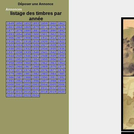
Déposer une Annonce
Annonces
listage des timbres par
année
1849
1850
1852
1853
1859
1860
1862
1863
1868
1869
1870
1871
1875
1876
1877
1878
1880
1881
1884
1890
1892
1893
1894
1898
1900
1901
1902
1903
1906
1907
1908
1909
1911
1914
1915
1916
1917
1918
1919
1920
1921
1922
1923
1924
1925
1926
1927
1928
1929
1930
1931
1932
1933
1934
1935
1936
1937
1938
1939
1940
1941
1942
1943
1944
1945
1946
1947
1948
1949
1950
1951
1952
1953
1954
1955
1956
1957
1958
1959
1960
1961
1962
1963
1964
1965
1966
1967
1968
1969
1970
1971
1972
1973
1974
1975
1976
1977
1978
1979
1980
1981
1982
1983
1984
1985
1986
1987
1988
1989
1990
1991
1992
1993
1994
1995
1996
1997
1998
1999
2000
2001
2002
2003
2004
2005
2006
2007
2008
2009
2010
2011
2012
2013
2014
2015
2016
2017
2018
2019
2020
2021
2022
2023
2024