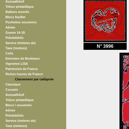
Autoadhésif
Trésor philatélique
Ballons montés
Blocs feuillet
Pochettes souvenirs
Aérien
Guerre 14-18
Préoblitérés
Service (timbres de)
N° 3996
Taxe (timbres)
Colis
Emission de Bordeaux
Vignettes LISA
Patrimoine de France
Riches heures de France
Classement par catégorie
Classique
Courant
Autoadhésif
Trésor philatélique
Blocs / souvenirs
Aérien
Préoblitérés
Service (timbres de)
Taxe (timbres)