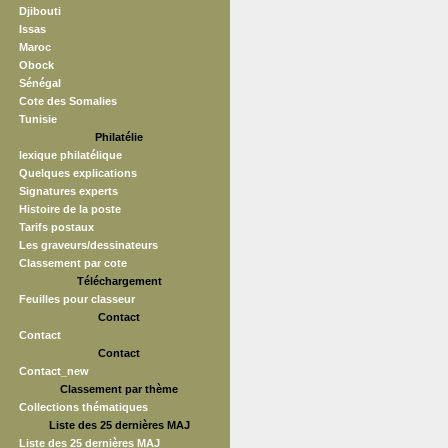
Djibouti
Issas
Maroc
Obock
Sénégal
Cote des Somalies
Tunisie
Philatélie
lexique philatélique
Quelques explications
Signatures experts
Histoire de la poste
Tarifs postaux
Les graveurs/dessinateurs
Classement par cote
Téléchargement
Feuilles pour classeur
Contact
Contact
Contact
Contact_new
Classement par thème
Collections thématiques
Liste des 25 dernières MAJ
Liste des 25 dernières MAJ