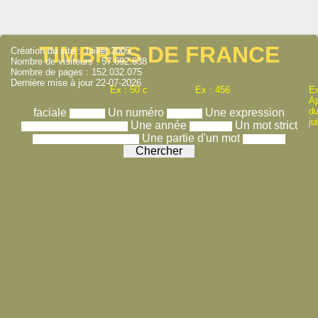
TIMBRES DE FRANCE
Création du site : Juillet 2005
Nombre de visiteurs : 57.692.638
Nombre de pages : 152.032.075
Dernière mise à jour 22-07-2026
Ex : 50 c
Ex : 456
Ex
A
du
faciale
Un numéro
Une expression
ju
Une année
Un mot strict
Une partie d'un mot