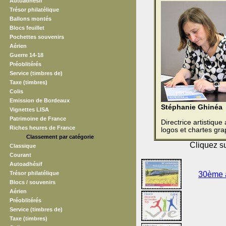
Autoadhésif
Trésor philatélique
Ballons montés
Blocs feuillet
Pochettes souvenirs
Aérien
Guerre 14-18
Préoblitérés
Service (timbres de)
Taxe (timbres)
Colis
Emission de Bordeaux
Stéphanie Ghinéa
Vignettes LISA
Patrimoine de France
Directrice artistiqu
Riches heures de France
logos et chartes gra
Classement par catégorie
Cliquez su
Classique
Courant
Autoadhésif
Trésor philatélique
30ème a
Blocs / souvenirs
Aérien
Préoblitérés
Service (timbres de)
Taxe (timbres)