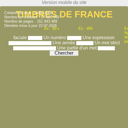
TIMBRES DE FRANCE
Création du site : Juillet 2005
Nombre de visiteurs : 57.681.949
Nombre de pages : 151.943.489
Dernière mise à jour 22-07-2026
Ex : 50 c
Ex : 456
Ex
A
du
faciale
Un numéro
Une expression
ju
Une année
Un mot strict
Une partie d'un mot