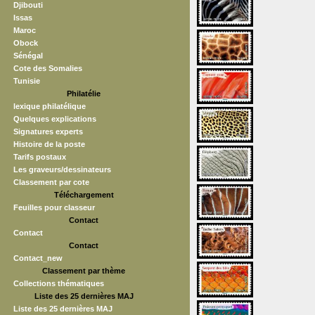
Djibouti
Issas
Maroc
Obock
Sénégal
Cote des Somalies
Tunisie
Philatélie
lexique philatélique
Quelques explications
Signatures experts
Histoire de la poste
Tarifs postaux
Les graveurs/dessinateurs
Classement par cote
Téléchargement
Feuilles pour classeur
Contact
Contact
Contact
Contact_new
Classement par thème
Collections thématiques
Liste des 25 dernières MAJ
Liste des 25 dernières MAJ