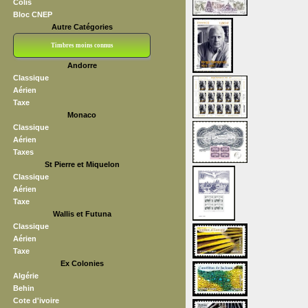
Colis
Bloc CNEP
Autre Catégories
Timbres moins connus
Andorre
Bloc CNEP
L V F
Sedang
S H A E F
Grève (vignettes)
Franchise
Classique
Aérien
Taxe
Monaco
Classique
Aérien
Taxes
St Pierre et Miquelon
Classique
Aérien
Taxe
Wallis et Futuna
Classique
Aérien
Taxe
Ex Colonies
Algérie
Behin
Cote d'ivoire