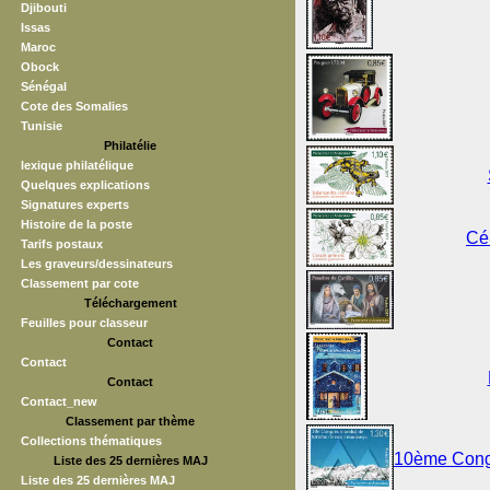
Djibouti
Issas
Maroc
Obock
Sénégal
Cote des Somalies
Tunisie
Philatélie
lexique philatélique
Quelques explications
Signatures experts
Histoire de la poste
Cér
Tarifs postaux
Les graveurs/dessinateurs
Classement par cote
Téléchargement
Feuilles pour classeur
Contact
Contact
Contact
Contact_new
Classement par thème
Collections thématiques
10ème Congr
Liste des 25 dernières MAJ
Liste des 25 dernières MAJ