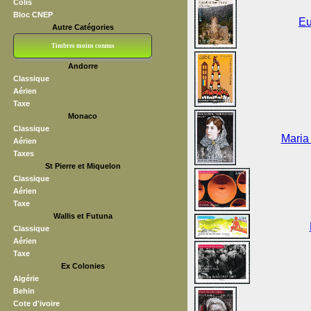
Colis
Bloc CNEP
Eu
Autre Catégories
Timbres moins connus
Andorre
Bloc CNEP
L V F
Sedang
S H A E F
Grève (vignettes)
Franchise
Classique
Aérien
Taxe
Monaco
Classique
Maria
Aérien
Taxes
St Pierre et Miquelon
Classique
Aérien
Taxe
Wallis et Futuna
Classique
Aérien
Taxe
Ex Colonies
Algérie
Behin
Cote d'ivoire