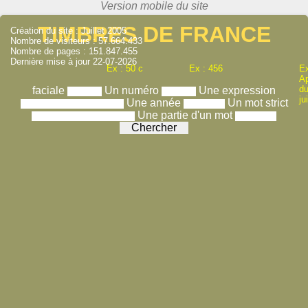
TIMBRES DE FRANCE
Création du site : Juillet 2005
Nombre de visiteurs : 57.664.433
Nombre de pages : 151.847.455
Dernière mise à jour 22-07-2026
Ex : 50 c
Ex : 456
Ex
A
du
faciale
Un numéro
Une expression
ju
Une année
Un mot strict
Une partie d'un mot