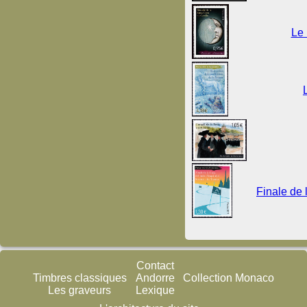
Le 
Finale de 
Contact
Timbres classiques
Andorre
Collection Monaco
Les graveurs
Lexique