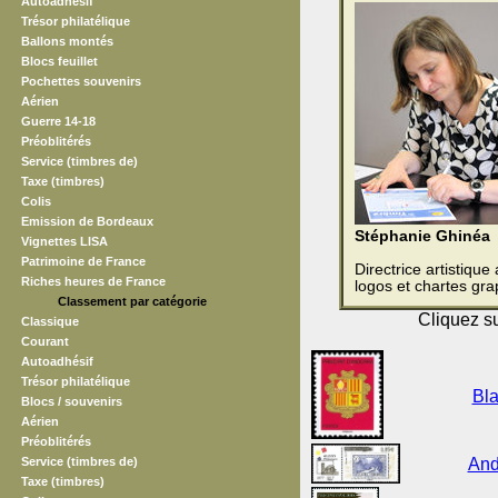
Autoadhésif
Trésor philatélique
Ballons montés
Blocs feuillet
Pochettes souvenirs
Aérien
Guerre 14-18
Préoblitérés
Service (timbres de)
Taxe (timbres)
Colis
Emission de Bordeaux
Stéphanie Ghinéa
Vignettes LISA
Patrimoine de France
Directrice artistiqu
Riches heures de France
logos et chartes gra
Classement par catégorie
Cliquez su
Classique
Courant
Autoadhésif
Trésor philatélique
Bla
Blocs / souvenirs
Aérien
Préoblitérés
Service (timbres de)
And
Taxe (timbres)