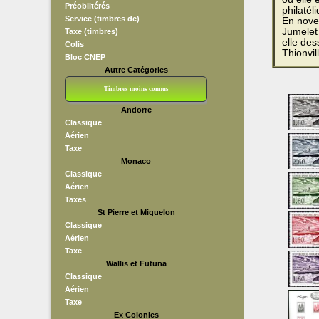
Préoblitérés
philatél
Service (timbres de)
En nove
Jumelet 
Taxe (timbres)
elle de
Colis
Thionvil
Bloc CNEP
Autre Catégories
Timbres moins connus
Andorre
Bloc CNEP
L V F
Sedang
S H A E F
Grève (vignettes)
Franchise
Classique
Aérien
Taxe
Monaco
Classique
Aérien
Taxes
St Pierre et Miquelon
Classique
Aérien
Taxe
Wallis et Futuna
Classique
Aérien
Taxe
Ex Colonies