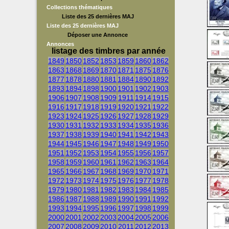
Collections thématiques
Liste des 25 dernières MAJ
Liste des 25 dernières MAJ
Déposer une Annonce
Annonces
listage des timbres par année
1849
1850
1852
1853
1859
1860
1862
1863
1868
1869
1870
1871
1875
1876
1877
1878
1880
1881
1884
1890
1892
1893
1894
1898
1900
1901
1902
1903
1906
1907
1908
1909
1911
1914
1915
1916
1917
1918
1919
1920
1921
1922
1923
1924
1925
1926
1927
1928
1929
1930
1931
1932
1933
1934
1935
1936
1937
1938
1939
1940
1941
1942
1943
1944
1945
1946
1947
1948
1949
1950
1951
1952
1953
1954
1955
1956
1957
1958
1959
1960
1961
1962
1963
1964
1965
1966
1967
1968
1969
1970
1971
1972
1973
1974
1975
1976
1977
1978
1979
1980
1981
1982
1983
1984
1985
1986
1987
1988
1989
1990
1991
1992
1993
1994
1995
1996
1997
1998
1999
2000
2001
2002
2003
2004
2005
2006
2007
2008
2009
2010
2011
2012
2013