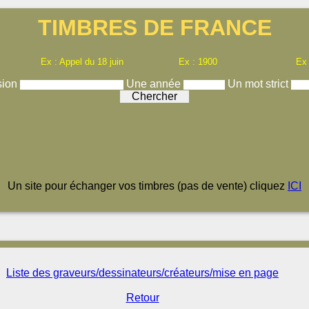
TIMBRES DE FRANCE
Ex : Appel du 18 juin
Ex : 1900
Ex
sion
Une année
Un mot strict
Un site pour échanger vos timbres (pas de vente) cliquez
ICI
Liste des graveurs/dessinateurs/créateurs/mise en page
Retour