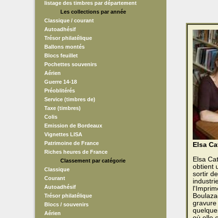
listage des timbres par département
Les collections par année
Classique / courant
Autoadhésif
Trésor philatélique
Ballons montés
Blocs feuillet
Pochettes souvenirs
Aérien
Guerre 14-18
Préoblitérés
Service (timbres de)
Taxe (timbres)
Colis
Emission de Bordeaux
Vignettes LISA
Patrimoine de France
Elsa Ca
Riches heures de France
Elsa Cat
Classement par catégorie
obtient 
Classique
sortir d
Courant
industri
Autoadhésif
l'Imprim
Boulazac
Trésor philatélique
gravure 
Blocs / souvenirs
quelque
Aérien
où elle 