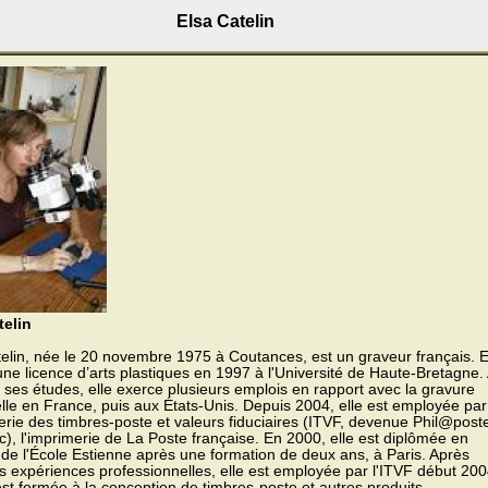
Elsa Catelin
telin
elin, née le 20 novembre 1975 à Coutances, est un graveur français. E
une licence d’arts plastiques en 1997 à l'Université de Haute-Bretagne.
e ses études, elle exerce plusieurs emplois en rapport avec la gravure
elle en France, puis aux États-Unis. Depuis 2004, elle est employée par
erie des timbres-poste et valeurs fiduciaires (ITVF, devenue Phil@post
), l'imprimerie de La Poste française. En 2000, elle est diplômée en
de l'École Estienne après une formation de deux ans, à Paris. Après
s expériences professionnelles, elle est employée par l'ITVF début 20
est formée à la conception de timbres-poste et autres produits