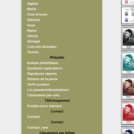
Algérie
Behin
Cote d'ivoire
Djibouti
Issas
Maroc
Obock
Sénégal
Cote des Somalies
Tunisie
Philatélie
lexique philatélique
Quelques explications
Signatures experts
Histoire de la poste
Tarifs postaux
Les graveurs/dessinateurs
Classement par cote
Téléchargement
Feuilles pour classeur
Contact
Contact
Contact
Contact_new
Classement par thème