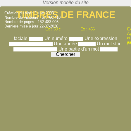
TIMBRES DE FRANCE
Création du site : Juillet 2005
Nombre de visiteurs : 57.766.410
Nombre de pages : 152.483.005
Dernière mise à jour 22-07-2026
Ex : 50 c
Ex : 456
Ex
A
du
faciale
Un numéro
Une expression
ju
Une année
Un mot strict
Une partie d'un mot