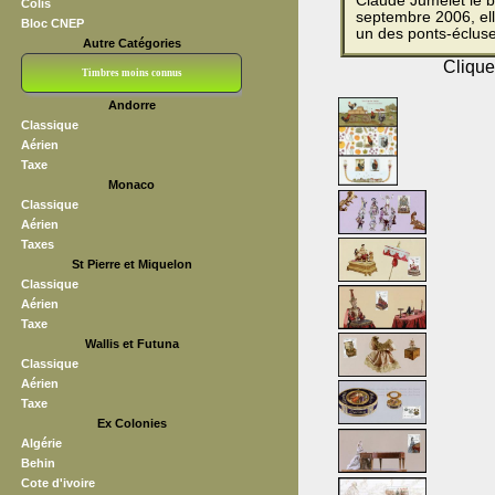
Claude Jumelet le bl
Colis
septembre 2006, ell
Bloc CNEP
un des ponts-écluse
Autre Catégories
Clique
Timbres moins connus
Andorre
Bloc CNEP
L V F
Sedang
S H A E F
Grève (vignettes)
Franchise
Classique
Aérien
Taxe
Monaco
Classique
Aérien
Taxes
St Pierre et Miquelon
Classique
Aérien
Taxe
Wallis et Futuna
Classique
Aérien
Taxe
Ex Colonies
Algérie
Behin
Cote d'ivoire