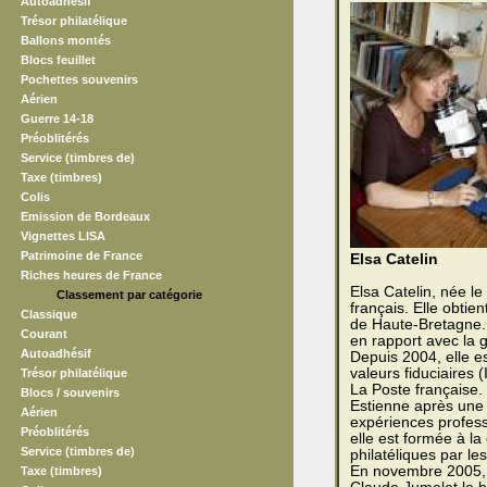
Autoadhésif
Trésor philatélique
Ballons montés
Blocs feuillet
Pochettes souvenirs
Aérien
Guerre 14-18
Préoblitérés
Service (timbres de)
Taxe (timbres)
Colis
Emission de Bordeaux
Vignettes LISA
Patrimoine de France
Elsa Catelin
Riches heures de France
Elsa Catelin, née l
Classement par catégorie
français. Elle obtie
Classique
de Haute-Bretagne. 
Courant
en rapport avec la g
Autoadhésif
Depuis 2004, elle e
valeurs fiduciaires
Trésor philatélique
La Poste française.
Blocs / souvenirs
Estienne après une 
Aérien
expériences profess
Préoblitérés
elle est formée à la
Service (timbres de)
philatéliques par le
En novembre 2005, 
Taxe (timbres)