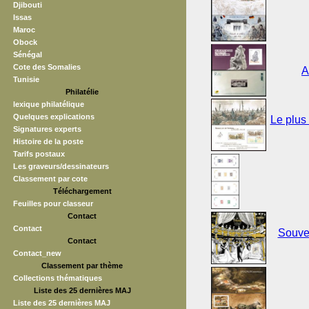
Djibouti
Issas
Maroc
Obock
Sénégal
Cote des Somalies
A
Tunisie
Philatélie
lexique philatélique
Quelques explications
Le plus
Signatures experts
Histoire de la poste
Tarifs postaux
Les graveurs/dessinateurs
Classement par cote
Téléchargement
Feuilles pour classeur
Contact
Contact
Souven
Contact
Contact_new
Classement par thème
Collections thématiques
Liste des 25 dernières MAJ
Liste des 25 dernières MAJ