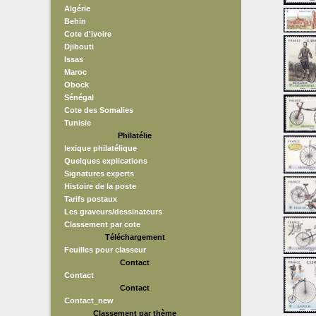
Algérie
Behin
Cote d'ivoire
Djibouti
Issas
Maroc
Obock
Sénégal
Cote des Somalies
Tunisie
Philatélie
lexique philatélique
Quelques explications
Signatures experts
Histoire de la poste
Tarifs postaux
Les graveurs/dessinateurs
Classement par cote
Téléchargement
Feuilles pour classeur
Contact
Contact
Contact
Contact_new
Classement par thème