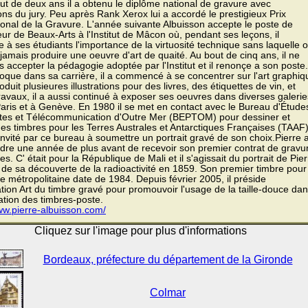
ut de deux ans il a obtenu le diplôme national de gravure avec
tions du jury. Peu après Rank Xerox lui a accordé le prestigieux Prix
ional de la Gravure. L'année suivante Albuisson accepte le poste de
ur de Beaux-Arts à l'Institut de Mâcon où, pendant ses leçons, il
 à ses étudiants l'importance de la virtuosité technique sans laquelle 
jamais produire une oeuvre d'art de quaité. Au bout de cinq ans, il ne
s accepter la pédagogie adoptée par l'Institut et il renonçe a son poste.
oque dans sa carrière, il a commencé à se concentrer sur l'art graphiq
produit plusieures illustrations pour des livres, des étiquettes de vin, et
ravaux, il a aussi continué à exposer ses oeuvres dans diverses galerie
Paris et à Genève. En 1980 il se met en contact avec le Bureau d'Étude
tes et Télécommunication d'Outre Mer (BEPTOM) pour dessiner et
es timbres pour les Terres Australes et Antarctiques Françaises (TAAF)
t invité par ce bureau à soumettre un portrait gravé de son choix.Pierre 
ndre une année de plus avant de recevoir son premier contrat de gravu
es. C' était pour la République de Mali et il s'agissait du portrait de Pie
 de sa découverte de la radioactivité en 1859. Son premier timbre pour
e métropolitaine date de 1984. Depuis février 2005, il préside
ation Art du timbre gravé pour promouvoir l'usage de la taille-douce da
sation des timbres-poste.
ww.pierre-albuisson.com/
Cliquez sur l'image pour plus d'informations
Bordeaux, préfecture du département de la Gironde
Colmar