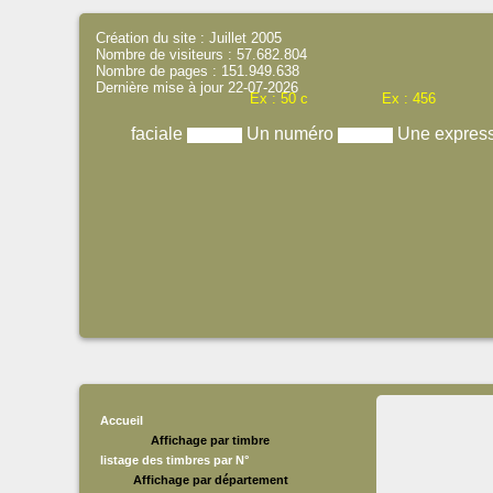
Création du site : Juillet 2005
Nombre de visiteurs : 57.682.804
Nombre de pages : 151.949.638
Dernière mise à jour 22-07-2026
Ex : 50 c
Ex : 456
faciale
Un numéro
Une expres
Accueil
Affichage par timbre
listage des timbres par N°
Affichage par département