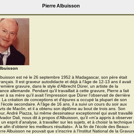
Pierre Albuisson
Albuisson
Albuisson est né le 26 septembre 1952 à Madagascar, son père était
 français. Il est graveur autodidacte et déjà à l'âge de 12-13 ans il avait
première gravure, dans le style d'Albrecht Dürer, un artiste de la
nce allemande. Pendant qu'il travaillait à cette gravure, Pierre a fait
r à sa mère qu'il avait l'impression que Dürer l'observait de derrière
 La création de conceptions et d'épures a occupé la plupart de son
l'ècole secondaire. A l'âge de 16 ans, il a suivi un cours du soir aux
ts de Macôn, et il a obtenu son diplôme au bout de trois ans. Son
ur, André Piazza, lui même dessinateur exceptionnel qui avait travaillé
vador Dali, nous dit à propos d'Albuisson, qu'il «m'a appris à observer
 un esprit d'analyse, à travailler sur les sujets, et à choisir la technique 
te afin d'obtenir les meilleurs résultats». À la fin de l'école des Beaux-
erre Albuisson ne pouvait que s'inscrire à l'Institut National de la Gravur