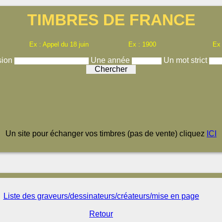
TIMBRES DE FRANCE
Ex : Appel du 18 juin
Ex : 1900
Ex
sion
Une année
Un mot strict
Un site pour échanger vos timbres (pas de vente) cliquez
ICI
Liste des graveurs/dessinateurs/créateurs/mise en page
Retour