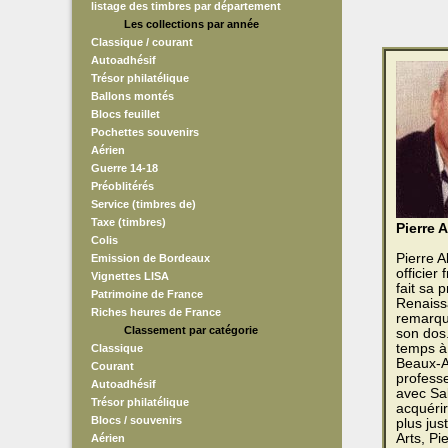
listage des timbres par département
Les collections par année
Classique / courant
Autoadhésif
Trésor philatélique
Ballons montés
Blocs feuillet
Pochettes souvenirs
Aérien
Guerre 14-18
Préoblitérés
Service (timbres de)
Taxe (timbres)
Pierre 
Colis
Pierre 
Emission de Bordeaux
officier
Vignettes LISA
fait sa 
Patrimoine de France
Renaissa
Riches heures de France
remarque
Classement par catégorie
son dos.
temps à 
Classique
Beaux-Ar
Courant
professe
Autoadhésif
avec Sal
Trésor philatélique
acquérir
Blocs / souvenirs
plus jus
Arts, Pi
Aérien