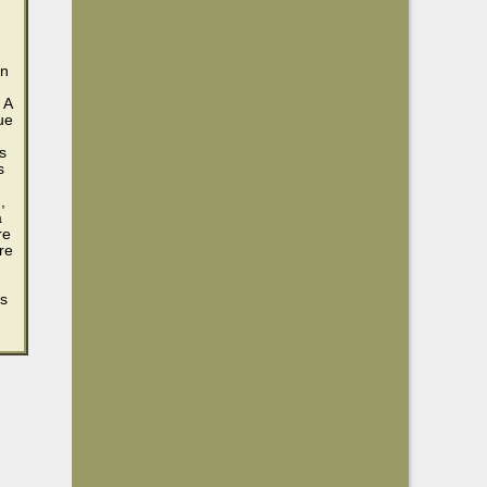
on
 A
ue
s
s
,
a
re
rre
ns