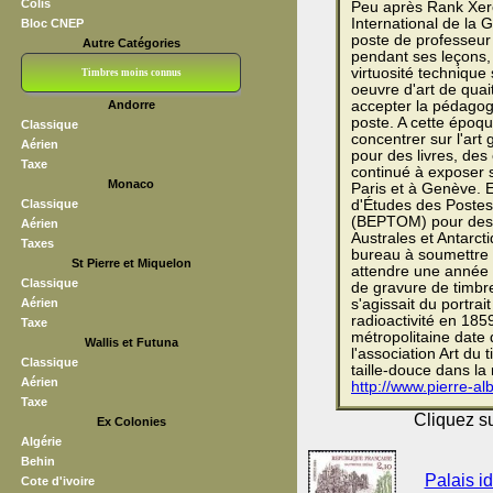
Colis
Peu après Rank Xerox
International de la 
Bloc CNEP
poste de professeur 
Autre Catégories
pendant ses leçons, 
virtuosité technique
Timbres moins connus
oeuvre d'art de quait
Andorre
accepter la pédagogi
Bloc CNEP
L V F
Sedang
S H A E F
Grève (vignettes)
Franchise
poste. A cette époq
Classique
concentrer sur l'art 
Aérien
pour des livres, des 
Taxe
continué à exposer s
Monaco
Paris et à Genève. 
Classique
d'Études des Postes
(BEPTOM) pour dessi
Aérien
Australes et Antarcti
Taxes
bureau à soumettre u
St Pierre et Miquelon
attendre une année 
Classique
de gravure de timbres
Aérien
s'agissait du portrai
radioactivité en 185
Taxe
métropolitaine date 
Wallis et Futuna
l'association Art du
Classique
taille-douce dans la
Aérien
http://www.pierre-al
Taxe
Cliquez su
Ex Colonies
Algérie
Behin
Palais i
Cote d'ivoire