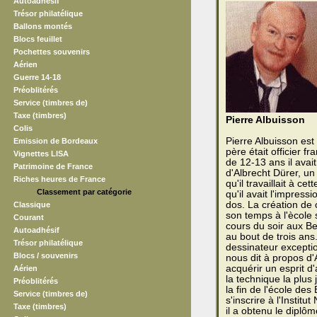
Autoadhésif
Trésor philatélique
Ballons montés
Blocs feuillet
Pochettes souvenirs
Aérien
Guerre 14-18
Préoblitérés
Service (timbres de)
Taxe (timbres)
Pierre Albuisson
Colis
Pierre Albuisson es
Emission de Bordeaux
père était officier fr
Vignettes LISA
de 12-13 ans il avait
Patrimoine de France
d'Albrecht Dürer, u
Riches heures de France
qu'il travaillait à c
Classement par catégorie
qu'il avait l'impress
dos. La création de 
Classique
son temps à l'ècole s
Courant
cours du soir aux B
Autoadhésif
au bout de trois ans
Trésor philatélique
dessinateur exceptio
Blocs / souvenirs
nous dit à propos d'
acquérir un esprit d'a
Aérien
la technique la plus 
Préoblitérés
la fin de l'école de
Service (timbres de)
s'inscrire à l'Instit
Taxe (timbres)
il a obtenu le diplôm