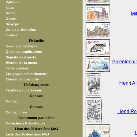
Djibouti
Issas
Mi
Maroc
Obock
Sénégal
Cote des Somalies
Tunisie
Philatélie
lexique philatélique
Quelques explications
Signatures experts
Bicentenair
Histoire de la poste
Tarifs postaux
Les graveurs/dessinateurs
Classement par cote
Henri A
Téléchargement
Feuilles pour classeur
Contact
Contact
Contact
Henri Po
Contact_new
Classement par thème
Collections thématiques
Liste des 25 dernières MAJ
1
Liste des 25 dernières MAJ