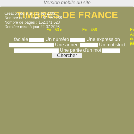
TIMBRES DE FRANCE
Création du site : Juillet 2005
Nombre de visiteurs : 57.750.238
Nombre de pages : 152.371.520
Dernière mise à jour 22-07-2026
Ex : 50 c
Ex : 456
Ex
A
du
faciale
Un numéro
Une expression
ju
Une année
Un mot strict
Une partie d'un mot