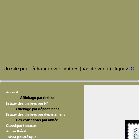
Un site pour échanger vos timbres (pas de vente) cliquez
ICI
Accueil
Affichage par timbre
listage des timbres par N°
Affichage par département
listage des timbres par département
Les collections par année
Classique / courant
Autoadhésif
Trésor philatélique