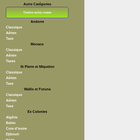
Autre Catégories
Timbres moins connus
Andorre
Bloc CNEP
L V F
Sedang
S H A E F
Grève (vignettes)
Franchise
Classique
Aérien
Taxe
Monaco
Classique
Aérien
Taxes
St Pierre et Miquelon
Classique
Aérien
Taxe
Wallis et Futuna
Classique
Aérien
Taxe
Ex Colonies
Algérie
Behin
Cote d'ivoire
Djibouti
Issas