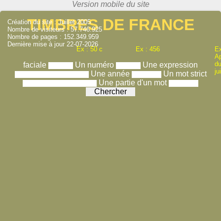
TIMBRES DE FRANCE
Création du site : Juillet 2005
Nombre de visiteurs : 57.746.925
Nombre de pages : 152.349.959
Dernière mise à jour 22-07-2026
Ex : 50 c
Ex : 456
Ex
A
du
faciale
Un numéro
Une expression
ju
Une année
Un mot strict
Une partie d'un mot