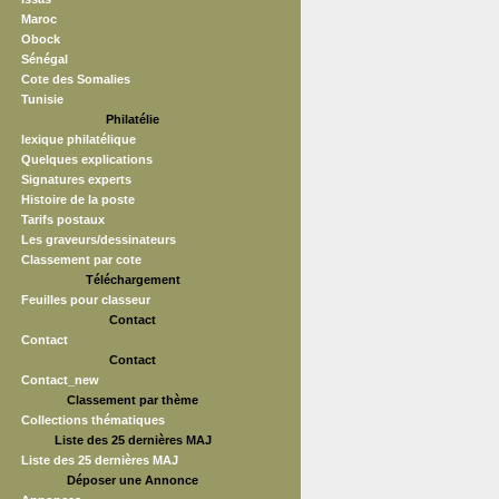
Maroc
Obock
Sénégal
Cote des Somalies
Tunisie
Philatélie
lexique philatélique
Quelques explications
Signatures experts
Histoire de la poste
Tarifs postaux
Les graveurs/dessinateurs
Classement par cote
Téléchargement
Feuilles pour classeur
Contact
Contact
Contact
Contact_new
Classement par thème
Collections thématiques
Liste des 25 dernières MAJ
Liste des 25 dernières MAJ
Déposer une Annonce