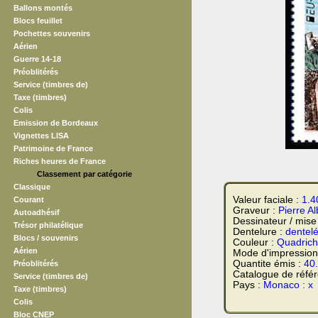
Ballons montés
Blocs feuillet
Pochettes souvenirs
Aérien
Guerre 14-18
Préoblitérés
Service (timbres de)
Taxe (timbres)
Colis
Emission de Bordeaux
Vignettes LISA
Patrimoine de France
Riches heures de France
Classement par catégorie
Classique
Valeur faciale :
1.4
Courant
Graveur :
Pierre A
Autoadhésif
Dessinateur / mise
Trésor philatélique
Dentelure :
dentel
Blocs / souvenirs
Couleur :
Quadrich
Aérien
Mode d'impression
Quantite émis :
40
Préoblitérés
Catalogue de réfé
Service (timbres de)
Pays :
Monaco : x
Taxe (timbres)
Colis
Bloc CNEP