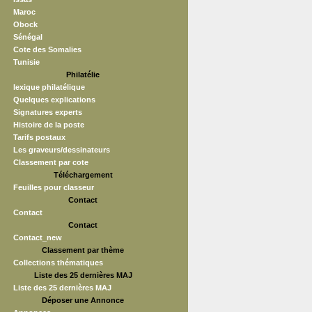
Maroc
Obock
Sénégal
Cote des Somalies
Tunisie
Philatélie
lexique philatélique
Quelques explications
Signatures experts
Histoire de la poste
Tarifs postaux
Les graveurs/dessinateurs
Classement par cote
Téléchargement
Feuilles pour classeur
Contact
Contact
Contact
Contact_new
Classement par thème
Collections thématiques
Liste des 25 dernières MAJ
Liste des 25 dernières MAJ
Déposer une Annonce