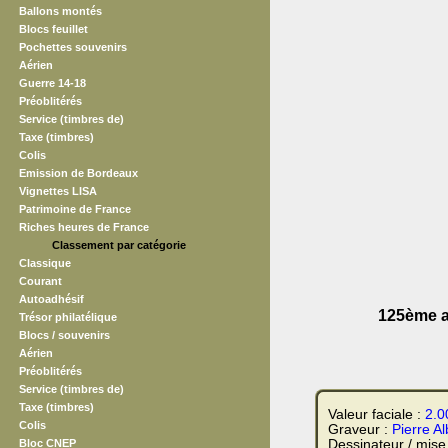
Ballons montés
Blocs feuillet
Pochettes souvenirs
Aérien
Guerre 14-18
Préoblitérés
Service (timbres de)
Taxe (timbres)
Colis
Emission de Bordeaux
Vignettes LISA
Patrimoine de France
Riches heures de France
Classement par catégorie
Classique
Courant
Autoadhésif
125ème a
Trésor philatélique
Blocs / souvenirs
Aérien
Préoblitérés
Service (timbres de)
Taxe (timbres)
Valeur faciale :
2.0
Colis
Graveur :
Pierre A
Bloc CNEP
Dessinateur / mise