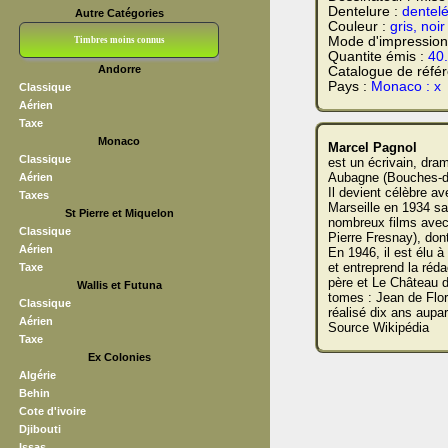
Dentelure :
dentel
Autre Catégories
Couleur :
gris, noir
Mode d'impression
Timbres moins connus
Quantite émis :
40
Andorre
Catalogue de réfé
Bloc CNEP
L V F
Sedang
S H A E F
Grève (vignettes)
Franchise
Pays :
Monaco : x
Classique
Aérien
Taxe
Monaco
Marcel Pagnol
Classique
est un écrivain, dram
Aubagne (Bouches-du-
Aérien
Il devient célèbre a
Taxes
Marseille en 1934 sa
St Pierre et Miquelon
nombreux films avec 
Classique
Pierre Fresnay), don
Aérien
En 1946, il est élu à
et entreprend la ré
Taxe
père et Le Château d
Wallis et Futuna
tomes : Jean de Flo
Classique
réalisé dix ans aupa
Aérien
Source Wikipédia
Taxe
Ex Colonies
Algérie
Behin
Cote d'ivoire
Djibouti
Issas