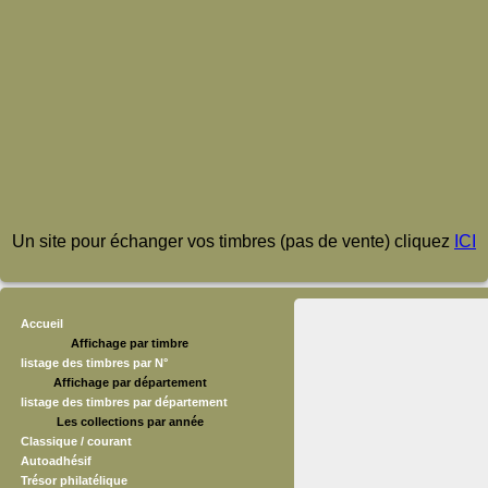
Un site pour échanger vos timbres (pas de vente) cliquez
ICI
Accueil
Affichage par timbre
listage des timbres par N°
Affichage par département
listage des timbres par département
Les collections par année
Classique / courant
Autoadhésif
Trésor philatélique