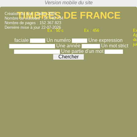
TIMBRES DE FRANCE
Création du site : Juillet 2005
Nombre de visiteurs : 57.749.734
Nombre de pages : 152.367.823
Dernière mise à jour 22-07-2026
Ex : 50 c
Ex : 456
Ex
A
du
faciale
Un numéro
Une expression
ju
Une année
Un mot strict
Une partie d'un mot