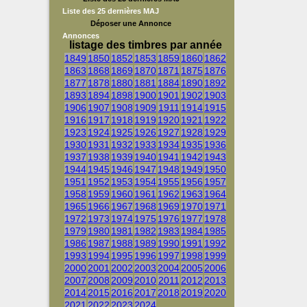
Liste des 25 dernières MAJ
Déposer une Annonce
Annonces
listage des timbres par année
1849
1850
1852
1853
1859
1860
1862
1863
1868
1869
1870
1871
1875
1876
1877
1878
1880
1881
1884
1890
1892
1893
1894
1898
1900
1901
1902
1903
1906
1907
1908
1909
1911
1914
1915
1916
1917
1918
1919
1920
1921
1922
1923
1924
1925
1926
1927
1928
1929
1930
1931
1932
1933
1934
1935
1936
1937
1938
1939
1940
1941
1942
1943
1944
1945
1946
1947
1948
1949
1950
1951
1952
1953
1954
1955
1956
1957
1958
1959
1960
1961
1962
1963
1964
1965
1966
1967
1968
1969
1970
1971
1972
1973
1974
1975
1976
1977
1978
1979
1980
1981
1982
1983
1984
1985
1986
1987
1988
1989
1990
1991
1992
1993
1994
1995
1996
1997
1998
1999
2000
2001
2002
2003
2004
2005
2006
2007
2008
2009
2010
2011
2012
2013
2014
2015
2016
2017
2018
2019
2020
2021
2022
2023
2024