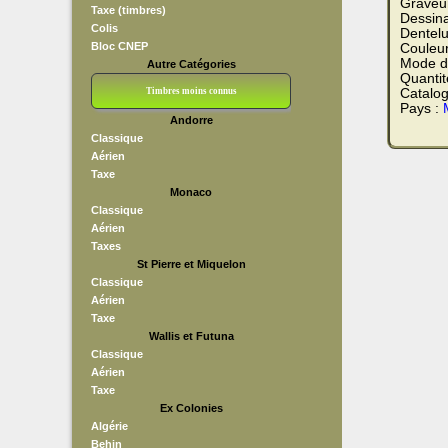
Graveu
Taxe (timbres)
Dessina
Colis
Dentelu
Bloc CNEP
Couleu
Mode d
Autre Catégories
Quantit
Timbres moins connus
Catalog
Pays :
Andorre
Bloc CNEP
L V F
Sedang
S H A E F
Grève (vignettes)
Franchise
Classique
Aérien
Taxe
Monaco
Classique
Aérien
Taxes
St Pierre et Miquelon
Classique
Aérien
Taxe
Wallis et Futuna
Classique
Aérien
Taxe
Ex Colonies
Algérie
Behin