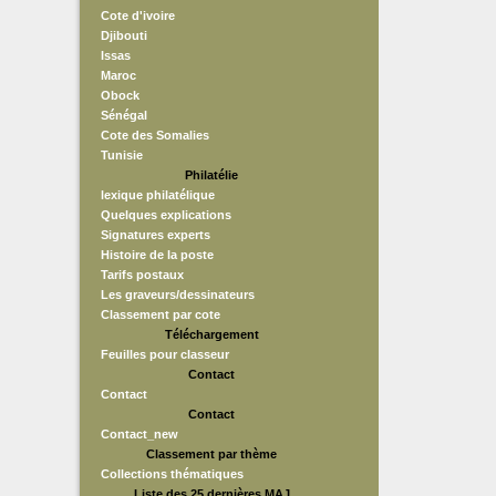
Cote d'ivoire
Djibouti
Issas
Maroc
Obock
Sénégal
Cote des Somalies
Tunisie
Philatélie
lexique philatélique
Quelques explications
Signatures experts
Histoire de la poste
Tarifs postaux
Les graveurs/dessinateurs
Classement par cote
Téléchargement
Feuilles pour classeur
Contact
Contact
Contact
Contact_new
Classement par thème
Collections thématiques
Liste des 25 dernières MAJ