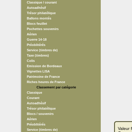
Classique / courant
Autoadhésif
Trésor philatélique
Ballons montés
Blocs feuillet
Pochettes souvenirs
Aérien
Guerre 14-18
Préoblitérés
Service (timbres de)
Taxe (timbres)
Colis
Emission de Bordeaux
Vignettes LISA
Patrimoine de France
Riches heures de France
Classement par catégorie
Classique
Courant
Autoadhésif
Trésor philatélique
Blocs / souvenirs
Aérien
Préoblitérés
Valeur 
Service (timbres de)