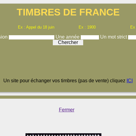
TIMBRES DE FRANCE
Ex : Appel du 18 juin
Ex : 1900
Ex
sion
Une année
Un mot strict
Un site pour échanger vos timbres (pas de vente) cliquez
ICI
Fermer