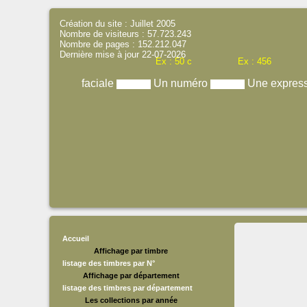
Création du site : Juillet 2005
Nombre de visiteurs : 57.723.243
Nombre de pages : 152.212.047
Dernière mise à jour 22-07-2026
Ex : 50 c
Ex : 456
faciale
Un numéro
Une expres
Accueil
Affichage par timbre
listage des timbres par N°
Affichage par département
listage des timbres par département
Les collections par année