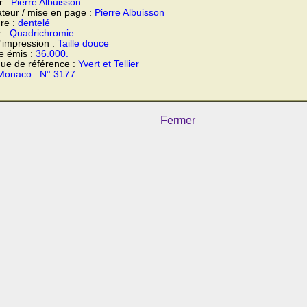
r :
Pierre Albuisson
teur / mise en page :
Pierre Albuisson
re :
dentelé
r :
Quadrichromie
'impression :
Taille douce
e émis :
36.000.
ue de référence :
Yvert et Tellier
Monaco : N° 3177
Fermer