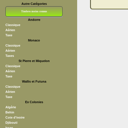
Autre Catégories
Timbres moins connus
Andorre
Bloc CNEP
L V F
Sedang
S H A E F
Grève (vignettes)
Franchise
Classique
Aérien
Taxe
Monaco
Classique
Aérien
Taxes
St Pierre et Miquelon
Classique
Aérien
Taxe
Wallis et Futuna
Classique
Aérien
Taxe
Ex Colonies
Algérie
Behin
Cote d'ivoire
Djibouti
Issas