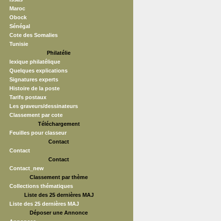
Maroc
Obock
Sénégal
Cote des Somalies
Tunisie
Philatélie
lexique philatélique
Quelques explications
Signatures experts
Histoire de la poste
Tarifs postaux
Les graveurs/dessinateurs
Classement par cote
Téléchargement
Feuilles pour classeur
Contact
Contact
Contact
Contact_new
Classement par thème
Collections thématiques
Liste des 25 dernières MAJ
Liste des 25 dernières MAJ
Déposer une Annonce