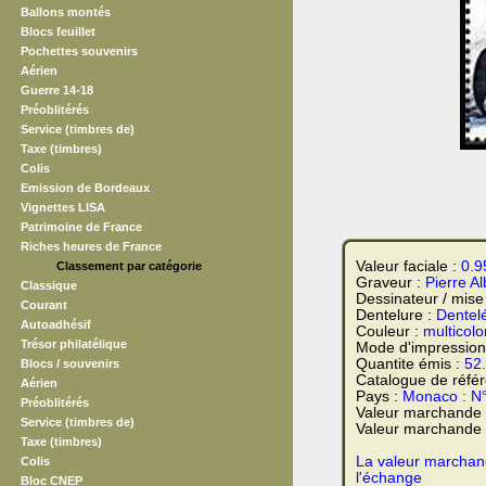
Ballons montés
Blocs feuillet
Pochettes souvenirs
Aérien
Guerre 14-18
Préoblitérés
Service (timbres de)
Taxe (timbres)
Colis
Emission de Bordeaux
Vignettes LISA
Patrimoine de France
Riches heures de France
Valeur faciale :
0.9
Classement par catégorie
Graveur :
Pierre A
Classique
Dessinateur / mise
Courant
Dentelure :
Dentel
Autoadhésif
Couleur :
multicolo
Trésor philatélique
Mode d'impression
Quantite émis :
52
Blocs / souvenirs
Catalogue de réfé
Aérien
Pays :
Monaco : N
Préoblitérés
Valeur marchande
Service (timbres de)
Valeur marchande t
Taxe (timbres)
La valeur marchand
Colis
l'échange
Bloc CNEP