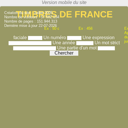
TIMBRES DE FRANCE
Création du site : Juillet 2005
Nombre de visiteurs : 57.682.034
Nombre de pages : 151.944.313
Dernière mise à jour 22-07-2026
Ex : 50 c
Ex : 456
Ex
A
du
faciale
Un numéro
Une expression
ju
Une année
Un mot strict
Une partie d'un mot