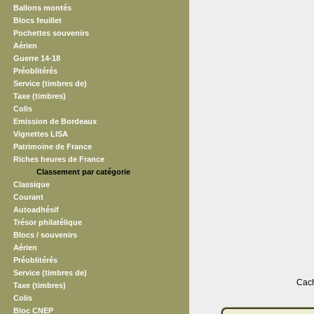
Ballons montés
Blocs feuillet
Pochettes souvenirs
Aérien
Guerre 14-18
Préoblitérés
Service (timbres de)
Taxe (timbres)
Colis
Emission de Bordeaux
Vignettes LISA
Patrimoine de France
Riches heures de France
Classement par catégorie
Classique
Courant
Autoadhésif
Trésor philatélique
Blocs / souvenirs
Aérien
Préoblitérés
Service (timbres de)
Cach
Taxe (timbres)
Colis
Bloc CNEP