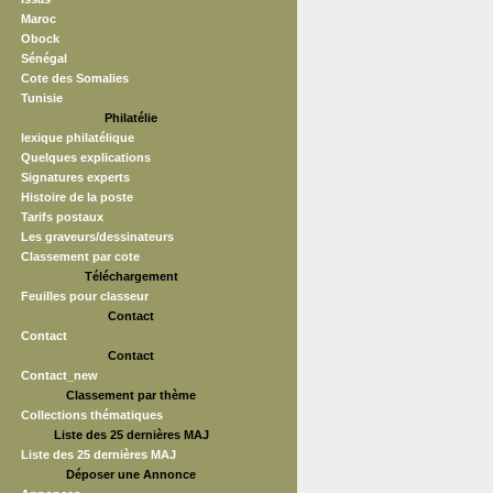
Maroc
Obock
Sénégal
Cote des Somalies
Tunisie
Philatélie
lexique philatélique
Quelques explications
Signatures experts
Histoire de la poste
Tarifs postaux
Les graveurs/dessinateurs
Classement par cote
Téléchargement
Feuilles pour classeur
Contact
Contact
Contact
Contact_new
Classement par thème
Collections thématiques
Liste des 25 dernières MAJ
Liste des 25 dernières MAJ
Déposer une Annonce