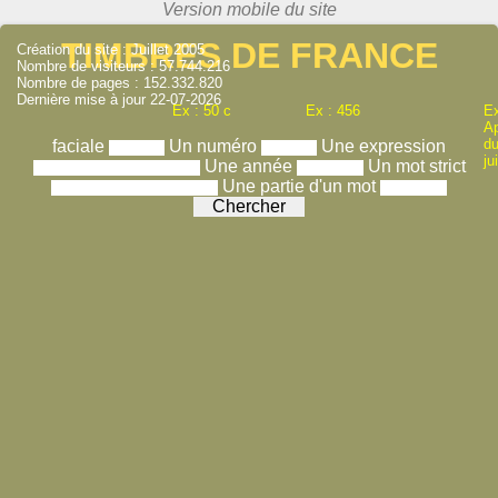
TIMBRES DE FRANCE
Création du site : Juillet 2005
Nombre de visiteurs : 57.744.216
Nombre de pages : 152.332.820
Dernière mise à jour 22-07-2026
Ex : 50 c
Ex : 456
Ex
A
du
faciale
Un numéro
Une expression
ju
Une année
Un mot strict
Une partie d'un mot