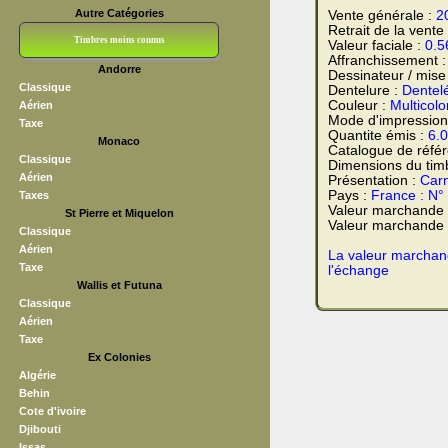
Autre Catégories
Vente générale :
2
Retrait de la vente
Timbres moins connus
Valeur faciale :
0.5
Affranchissement 
Andorre
Dessinateur / mise
Bloc CNEP
L V F
Sedang
S H A E F
Grève (vignettes)
Franchise
Classique
Dentelure :
Dentel
Couleur :
Multicolo
Aérien
Mode d'impression
Taxe
Quantite émis :
6.
Monaco
Catalogue de réfé
Classique
Dimensions du tim
Aérien
Présentation :
Carn
Pays :
France : N°
Taxes
Valeur marchande
St Pierre et Miquelon
Valeur marchande t
Classique
Aérien
La valeur marchand
Taxe
l'échange
Wallis et Futuna
Classique
Aérien
Taxe
Ex Colonies
Algérie
Behin
Cote d'ivoire
Djibouti
Issas