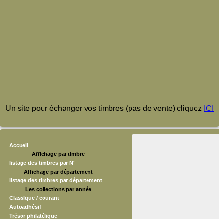
Un site pour échanger vos timbres (pas de vente) cliquez
ICI
Accueil
Affichage par timbre
listage des timbres par N°
Affichage par département
listage des timbres par département
Les collections par année
Classique / courant
Autoadhésif
Trésor philatélique