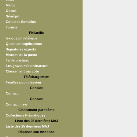
Maroc
Obock
Sénégal
Cote des Somalies
Tunisie
Philatélie
lexique philatélique
Quelques explications
Signatures experts
Histoire de la poste
Tarifs postaux
Les graveurs/dessinateurs
Classement par cote
Téléchargement
Feuilles pour classeur
Contact
Contact
Contact
Contact_new
Classement par thème
Collections thématiques
Liste des 25 dernières MAJ
Liste des 25 dernières MAJ
Déposer une Annonce