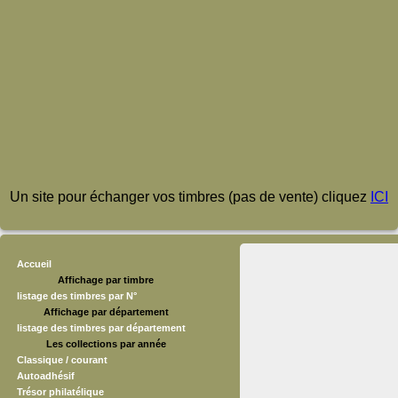
Un site pour échanger vos timbres (pas de vente) cliquez
ICI
Accueil
Affichage par timbre
listage des timbres par N°
Affichage par département
listage des timbres par département
Les collections par année
Classique / courant
Autoadhésif
Trésor philatélique