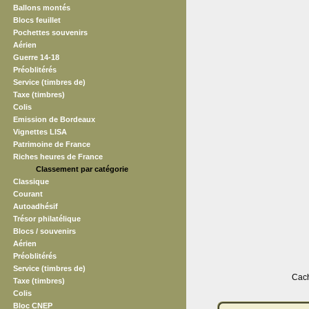
Ballons montés
Blocs feuillet
Pochettes souvenirs
Aérien
Guerre 14-18
Préoblitérés
Service (timbres de)
Taxe (timbres)
Colis
Emission de Bordeaux
Vignettes LISA
Patrimoine de France
Riches heures de France
Classement par catégorie
Classique
Courant
Autoadhésif
Trésor philatélique
Blocs / souvenirs
Aérien
Préoblitérés
Service (timbres de)
Cach
Taxe (timbres)
Colis
Bloc CNEP