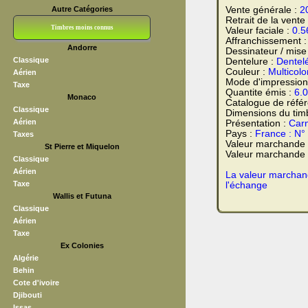
Autre Catégories
Vente générale :
2
Retrait de la vente
Timbres moins connus
Valeur faciale :
0.5
Affranchissement 
Andorre
Dessinateur / mise
Bloc CNEP
L V F
Sedang
S H A E F
Grève (vignettes)
Franchise
Classique
Dentelure :
Dentel
Couleur :
Multicolo
Aérien
Mode d'impression
Taxe
Quantite émis :
6.
Monaco
Catalogue de réfé
Classique
Dimensions du tim
Aérien
Présentation :
Carn
Pays :
France : N°
Taxes
Valeur marchande
St Pierre et Miquelon
Valeur marchande t
Classique
Aérien
La valeur marchand
Taxe
l'échange
Wallis et Futuna
Classique
Aérien
Taxe
Ex Colonies
Algérie
Behin
Cote d'ivoire
Djibouti
Issas