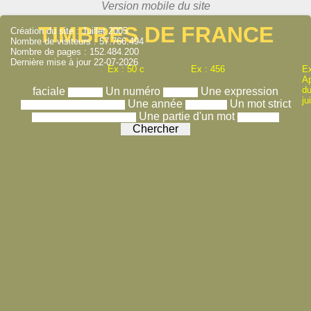
TIMBRES DE FRANCE
Création du site : Juillet 2005
Nombre de visiteurs : 57.766.494
Nombre de pages : 152.484.200
Dernière mise à jour 22-07-2026
Ex : 50 c
Ex : 456
Ex
A
du
faciale
Un numéro
Une expression
ju
Une année
Un mot strict
Une partie d'un mot