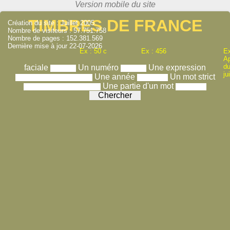
TIMBRES DE FRANCE
Création du site : Juillet 2005
Nombre de visiteurs : 57.751.758
Nombre de pages : 152.381.569
Dernière mise à jour 22-07-2026
Ex : 50 c
Ex : 456
Ex
A
du
faciale
Un numéro
Une expression
ju
Une année
Un mot strict
Une partie d'un mot