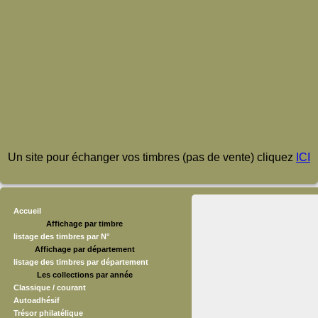
Un site pour échanger vos timbres (pas de vente) cliquez
ICI
Accueil
Affichage par timbre
listage des timbres par N°
Affichage par département
listage des timbres par département
Les collections par année
Classique / courant
Autoadhésif
Trésor philatélique