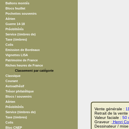
Ballons montés
Blocs feuillet
Pochettes souvenirs
Aérien
Guerre 14-18
Préoblitérés
Service (timbres de)
Taxe (timbres)
Colis
Emission de Bordeaux
Vignettes LISA
Patrimoine de France
Riches heures de France
Classement par catégorie
Classique
Courant
Autoadhésif
Trésor philatélique
Blocs / souvenirs
Aérien
Préoblitérés
Vente générale :
1
Service (timbres de)
Retrait de la vente
Taxe (timbres)
Valeur faciale :
50 
Graveur :
Henri Co
Colis
Dessinateur / mise
Bloc CNEP