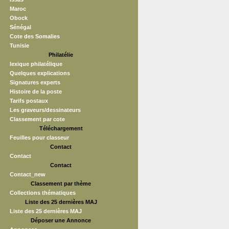
Maroc
Obock
Sénégal
Cote des Somalies
Tunisie
Philatélie
lexique philatélique
Quelques explications
Signatures experts
Histoire de la poste
Tarifs postaux
Les graveurs/dessinateurs
Classement par cote
Téléchargement
Feuilles pour classeur
Contact
Contact
Contact
Contact_new
Classement par thème
Collections thématiques
Liste des 25 dernières MAJ
Liste des 25 dernières MAJ
Déposer une Annonce