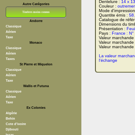
Dentelure :
14 x 1
Autre Catégories
Couleur :
outremer
Mode d'impression
Timbres moins connus
Quantite émis :
58
Catalogue de réfé
Andorre
Bloc CNEP
L V F
Sedang
S H A E F
Grève (vignettes)
Franchise
Dimensions du tim
Classique
Présentation :
Feui
Aérien
Pays :
France : N°
Taxe
Valeur marchande
Valeur marchande 
Monaco
Valeur marchande t
Classique
Aérien
La valeur marchand
Taxes
l'échange
St Pierre et Miquelon
Classique
Aérien
Taxe
Wallis et Futuna
Classique
Aérien
Taxe
Ex Colonies
Algérie
Behin
Cote d'ivoire
Djibouti
Issas