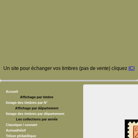
Un site pour échanger vos timbres (pas de vente) cliquez
ICI
Accueil
Affichage par timbre
listage des timbres par N°
Affichage par département
listage des timbres par département
Les collections par année
Classique / courant
Autoadhésif
Trésor philatélique