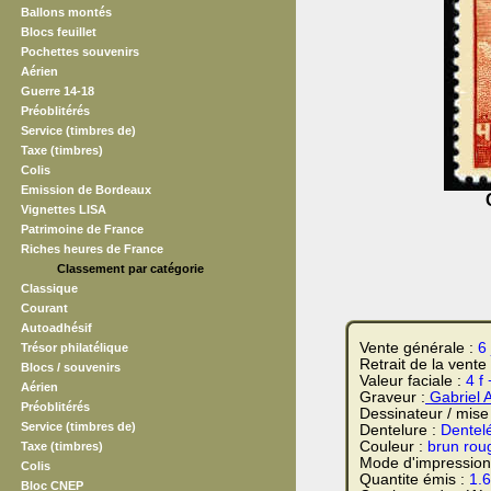
Ballons montés
Blocs feuillet
Pochettes souvenirs
Aérien
Guerre 14-18
Préoblitérés
Service (timbres de)
Taxe (timbres)
Colis
Emission de Bordeaux
Vignettes LISA
Patrimoine de France
Riches heures de France
Classement par catégorie
Classique
Courant
Autoadhésif
Vente générale :
6
Trésor philatélique
Retrait de la vente
Blocs / souvenirs
Valeur faciale :
4 f 
Aérien
Graveur :
Gabriel 
Préoblitérés
Dessinateur / mise
Service (timbres de)
Dentelure :
Dentel
Couleur :
brun rou
Taxe (timbres)
Mode d'impression
Colis
Quantite émis :
1.
Bloc CNEP