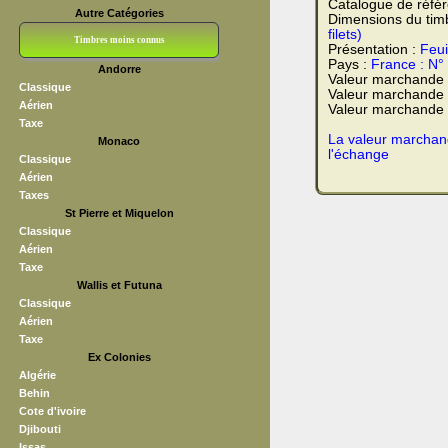
Catalogue de réfé
Autre Catégories
Dimensions du tim
filets)
Timbres moins connus
Présentation :
Feui
Pays :
France : N°
Andorre
Bloc CNEP
L V F
Sedang
S H A E F
Grève (vignettes)
Franchise
Valeur marchande
Classique
Valeur marchande 
Aérien
Valeur marchande t
Taxe
La valeur marchand
Monaco
l'échange
Classique
Aérien
Taxes
St Pierre et Miquelon
Classique
Aérien
Taxe
Wallis et Futuna
Classique
Aérien
Taxe
Ex Colonies
Algérie
Behin
Cote d'ivoire
Djibouti
Issas