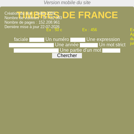
TIMBRES DE FRANCE
Création du site : Juillet 2005
Nombre de visiteurs : 57.722.393
Nombre de pages : 152.208.961
Dernière mise à jour 22-07-2026
Ex : 50 c
Ex : 456
Ex
A
du
faciale
Un numéro
Une expression
ju
Une année
Un mot strict
Une partie d'un mot