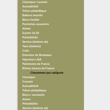
Classique / courant
Autoadhésif
Trésor philatélique
Ballons montés
Blocs feuillet
Pochettes souvenirs
Aérien
Guerre 14-18
Préoblitérés
Service (timbres de)
Taxe (timbres)
Colis
Emission de Bordeaux
Vignettes LISA
Patrimoine de France
Riches heures de France
Classement par catégorie
Classique
Courant
Autoadhésif
Trésor philatélique
Blocs / souvenirs
Aérien
Préoblitérés
Service (timbres de)