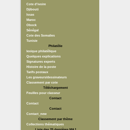
Cote d'ivoire
Djibouti
Issas
Maroc
Obock
Sénégal
Cote des Somalies
Tunisie
Philatélie
lexique philatélique
Quelques explications
Signatures experts
Histoire de la poste
Tarifs postaux
Les graveurs/dessinateurs
Classement par cote
Téléchargement
Feuilles pour classeur
Contact
Contact
Contact
Contact_new
Classement par thème
Collections thématiques
Liste des 25 dernières MAJ