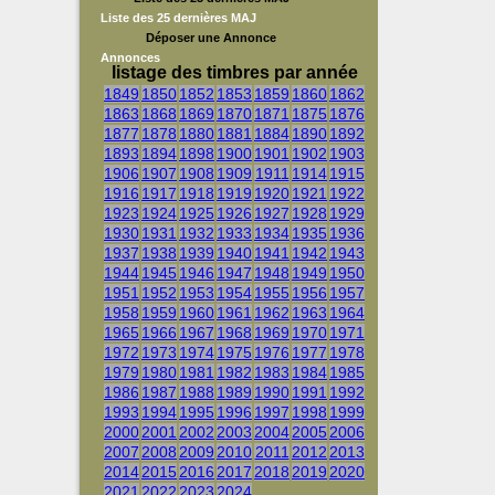
Liste des 25 dernières MAJ
Déposer une Annonce
Annonces
listage des timbres par année
1849
1850
1852
1853
1859
1860
1862
1863
1868
1869
1870
1871
1875
1876
1877
1878
1880
1881
1884
1890
1892
1893
1894
1898
1900
1901
1902
1903
1906
1907
1908
1909
1911
1914
1915
1916
1917
1918
1919
1920
1921
1922
1923
1924
1925
1926
1927
1928
1929
1930
1931
1932
1933
1934
1935
1936
1937
1938
1939
1940
1941
1942
1943
1944
1945
1946
1947
1948
1949
1950
1951
1952
1953
1954
1955
1956
1957
1958
1959
1960
1961
1962
1963
1964
1965
1966
1967
1968
1969
1970
1971
1972
1973
1974
1975
1976
1977
1978
1979
1980
1981
1982
1983
1984
1985
1986
1987
1988
1989
1990
1991
1992
1993
1994
1995
1996
1997
1998
1999
2000
2001
2002
2003
2004
2005
2006
2007
2008
2009
2010
2011
2012
2013
2014
2015
2016
2017
2018
2019
2020
2021
2022
2023
2024