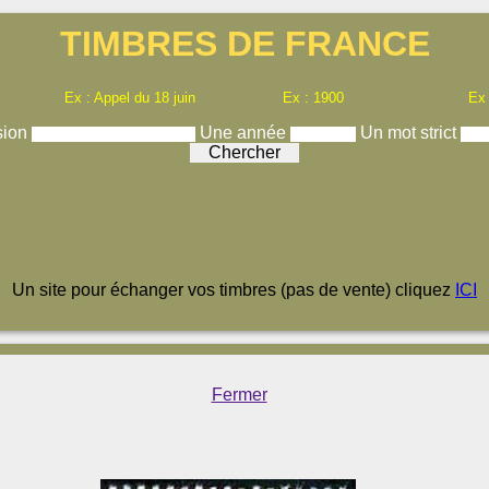
TIMBRES DE FRANCE
Ex : Appel du 18 juin
Ex : 1900
Ex
sion
Une année
Un mot strict
Un site pour échanger vos timbres (pas de vente) cliquez
ICI
Fermer