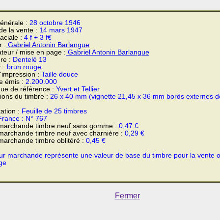
énérale :
28 octobre 1946
 de la vente :
14 mars 1947
faciale :
4 f + 3 f€
 :
Gabriel Antonin Barlangue
teur / mise en page :
Gabriel Antonin Barlangue
re :
Dentelé 13
r :
brun rouge
'impression :
Taille douce
e émis :
2.200.000
ue de référence :
Yvert et Tellier
ons du timbre :
26 x 40 mm (vignette 21,45 x 36 mm bords externes d
ation :
Feuille de 25 timbres
France : N° 767
 marchande timbre neuf sans gomme :
0,47 €
marchande timbre neuf avec charnière :
0,29 €
marchande timbre oblitéré :
0,45 €
ur marchande représente une valeur de base du timbre pour la vente 
ge
Fermer