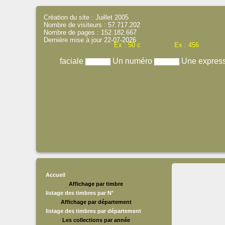
Création du site : Juillet 2005
Nombre de visiteurs : 57.717.202
Nombre de pages : 152.182.667
Dernière mise à jour 22-07-2026
Ex : 50 c
Ex : 456
faciale
Un numéro
Une expres
Accueil
Affichage par timbre
listage des timbres par N°
Affichage par département
listage des timbres par département
Les collections par année