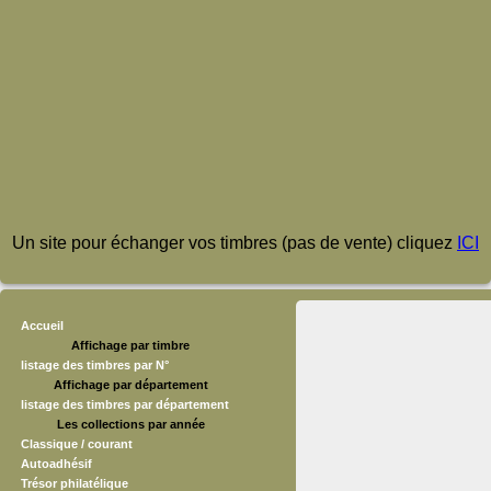
Un site pour échanger vos timbres (pas de vente) cliquez
ICI
Accueil
Affichage par timbre
listage des timbres par N°
Affichage par département
listage des timbres par département
Les collections par année
Classique / courant
Autoadhésif
Trésor philatélique