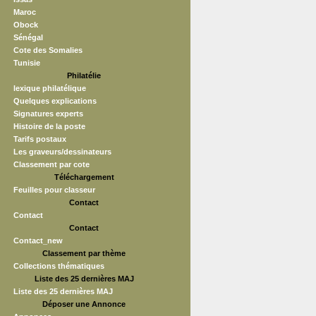
Maroc
Obock
Sénégal
Cote des Somalies
Tunisie
Philatélie
lexique philatélique
Quelques explications
Signatures experts
Histoire de la poste
Tarifs postaux
Les graveurs/dessinateurs
Classement par cote
Téléchargement
Feuilles pour classeur
Contact
Contact
Contact
Contact_new
Classement par thème
Collections thématiques
Liste des 25 dernières MAJ
Liste des 25 dernières MAJ
Déposer une Annonce