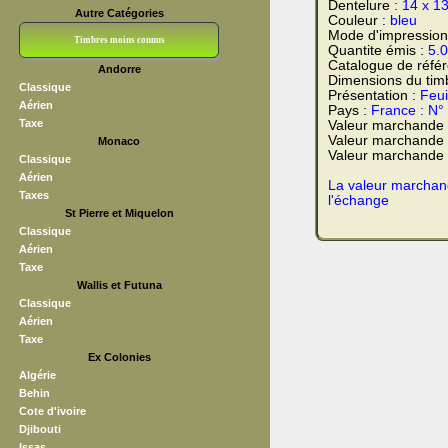
Dentelure :
14 x 1
Autre Catégories
Couleur :
bleu
Mode d'impression
Timbres moins connus
Quantite émis :
5.
Catalogue de réfé
Andorre
Bloc CNEP
L V F
Sedang
S H A E F
Grève (vignettes)
Franchise
Dimensions du tim
Classique
Présentation :
Feui
Aérien
Pays :
France : N°
Taxe
Valeur marchande
Valeur marchande 
Monaco
Valeur marchande t
Classique
Aérien
La valeur marchand
Taxes
l'échange
St Pierre et Miquelon
Classique
Aérien
Taxe
Wallis et Futuna
Classique
Aérien
Taxe
Ex Colonies
Algérie
Behin
Cote d'ivoire
Djibouti
Issas