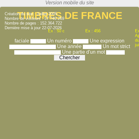
TIMBRES DE FRANCE
Création du site : Juillet 2005
Nombre de visiteurs : 57.749.269
Nombre de pages : 152.364.722
Dernière mise à jour 22-07-2026
Ex : 50 c
Ex : 456
Ex
A
du
faciale
Un numéro
Une expression
ju
Une année
Un mot strict
Une partie d'un mot