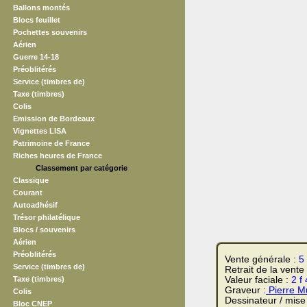
Ballons montés
Blocs feuillet
Pochettes souvenirs
Aérien
Guerre 14-18
Préoblitérés
Service (timbres de)
Taxe (timbres)
Colis
Emission de Bordeaux
Vignettes LISA
Patrimoine de France
Riches heures de France
Classement par catégorie
Classique
Courant
Autoadhésif
Trésor philatélique
Blocs / souvenirs
Aérien
Préoblitérés
Vente générale :
5
Service (timbres de)
Retrait de la vente
Taxe (timbres)
Valeur faciale :
2 f
Graveur :
Pierre M
Colis
Dessinateur / mise
Bloc CNEP