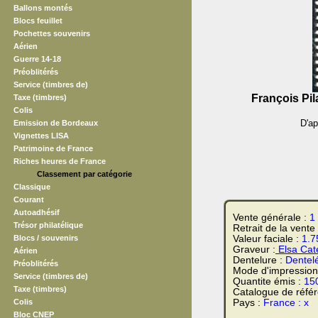
Ballons montés
Blocs feuillet
Pochettes souvenirs
Aérien
Guerre 14-18
Préoblitérés
Service (timbres de)
François Pil
Taxe (timbres)
Colis
D'ap
Emission de Bordeaux
Vignettes LISA
Patrimoine de France
Riches heures de France
Classement par catégorie
Classique
Courant
Autoadhésif
Vente générale :
1
Trésor philatélique
Retrait de la vente
Blocs / souvenirs
Valeur faciale :
1.7
Graveur :
Elsa Cate
Aérien
Dentelure :
Dentel
Préoblitérés
Mode d'impression
Service (timbres de)
Quantite émis :
15
Taxe (timbres)
Catalogue de réfé
Colis
Pays :
France : x
Bloc CNEP