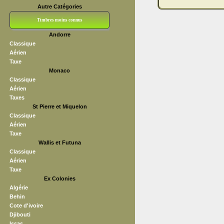
Autre Catégories
Timbres moins connus
Andorre
Bloc CNEP
L V F
Sedang
S H A E F
Grève (vignettes)
Franchise
Classique
Aérien
Taxe
Monaco
Classique
Aérien
Taxes
St Pierre et Miquelon
Classique
Aérien
Taxe
Wallis et Futuna
Classique
Aérien
Taxe
Ex Colonies
Algérie
Behin
Cote d'ivoire
Djibouti
Issas