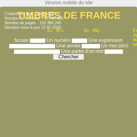
TIMBRES DE FRANCE
Création du site : Juillet 2005
Nombre de visiteurs : 57.749.496
Nombre de pages : 152.366.245
Dernière mise à jour 22-07-2026
Ex : 50 c
Ex : 456
Ex
A
du
faciale
Un numéro
Une expression
ju
Une année
Un mot strict
Une partie d'un mot