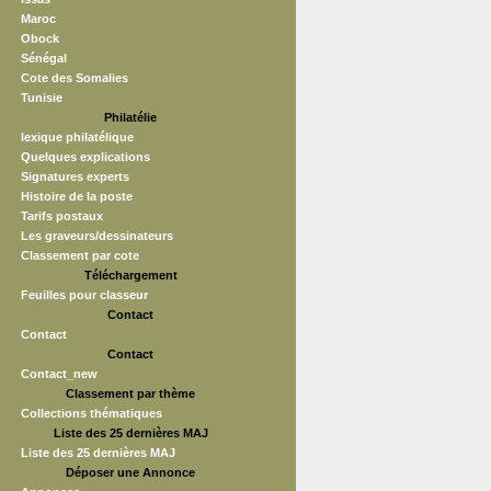
Maroc
Obock
Sénégal
Cote des Somalies
Tunisie
Philatélie
lexique philatélique
Quelques explications
Signatures experts
Histoire de la poste
Tarifs postaux
Les graveurs/dessinateurs
Classement par cote
Téléchargement
Feuilles pour classeur
Contact
Contact
Contact
Contact_new
Classement par thème
Collections thématiques
Liste des 25 dernières MAJ
Liste des 25 dernières MAJ
Déposer une Annonce