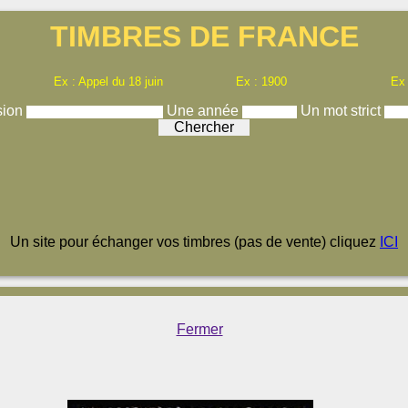
TIMBRES DE FRANCE
Ex : Appel du 18 juin
Ex : 1900
Ex
sion
Une année
Un mot strict
Un site pour échanger vos timbres (pas de vente) cliquez
ICI
Fermer