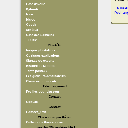
Cote d'ivoire
La vale
Djibouti
l'échan
Issas
Maroc
Obock
Sénégal
Cote des Somalies
Tunisie
Philatélie
lexique philatélique
Quelques explications
Signatures experts
Histoire de la poste
Tarifs postaux
Les graveurs/dessinateurs
Classement par cote
Téléchargement
Feuilles pour classeur
Contact
Contact
Contact
Contact_new
Classement par thème
Collections thématiques
Liste des 25 dernières MAJ