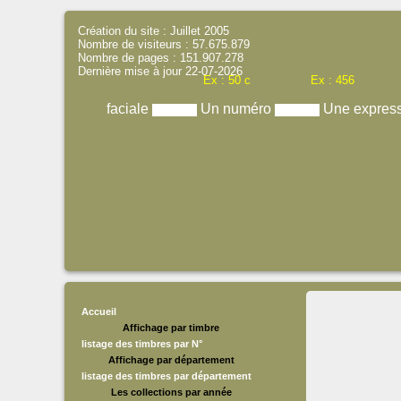
Création du site : Juillet 2005
Nombre de visiteurs : 57.675.879
Nombre de pages : 151.907.278
Dernière mise à jour 22-07-2026
Ex : 50 c
Ex : 456
faciale
Un numéro
Une expres
Accueil
Affichage par timbre
listage des timbres par N°
Affichage par département
listage des timbres par département
Les collections par année