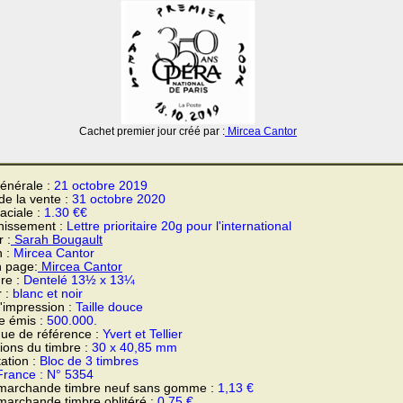
Cachet premier jour créé par :
Mircea Cantor
énérale :
21 octobre 2019
 de la vente :
31 octobre 2020
faciale :
1.30 €€
hissement :
Lettre prioritaire 20g pour l'international
 :
Sarah Bougault
n :
Mircea Cantor
n page:
Mircea Cantor
re :
Dentelé 13½ x 13¼
r :
blanc et noir
'impression :
Taille douce
e émis :
500.000.
ue de référence :
Yvert et Tellier
ons du timbre :
30 x 40,85 mm
ation :
Bloc de 3 timbres
France : N° 5354
 marchande timbre neuf sans gomme :
1,13 €
marchande timbre oblitéré :
0,75 €