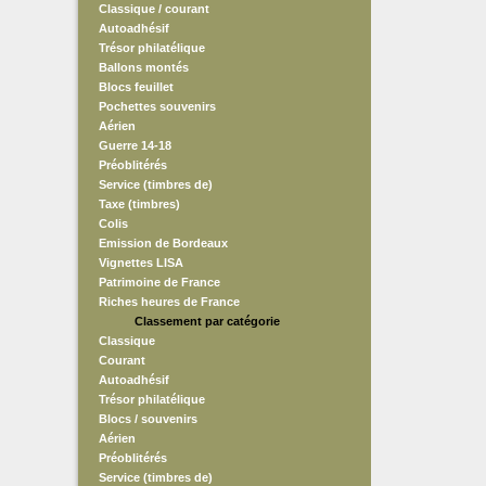
Classique / courant
Autoadhésif
Trésor philatélique
Ballons montés
Blocs feuillet
Pochettes souvenirs
Aérien
Guerre 14-18
Préoblitérés
Service (timbres de)
Taxe (timbres)
Colis
Emission de Bordeaux
Vignettes LISA
Patrimoine de France
Riches heures de France
Classement par catégorie
Classique
Courant
Autoadhésif
Trésor philatélique
Blocs / souvenirs
Aérien
Préoblitérés
Service (timbres de)