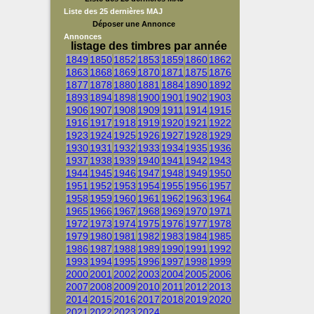
Liste des 25 dernières MAJ
Déposer une Annonce
Annonces
listage des timbres par année
1849
1850
1852
1853
1859
1860
1862
1863
1868
1869
1870
1871
1875
1876
1877
1878
1880
1881
1884
1890
1892
1893
1894
1898
1900
1901
1902
1903
1906
1907
1908
1909
1911
1914
1915
1916
1917
1918
1919
1920
1921
1922
1923
1924
1925
1926
1927
1928
1929
1930
1931
1932
1933
1934
1935
1936
1937
1938
1939
1940
1941
1942
1943
1944
1945
1946
1947
1948
1949
1950
1951
1952
1953
1954
1955
1956
1957
1958
1959
1960
1961
1962
1963
1964
1965
1966
1967
1968
1969
1970
1971
1972
1973
1974
1975
1976
1977
1978
1979
1980
1981
1982
1983
1984
1985
1986
1987
1988
1989
1990
1991
1992
1993
1994
1995
1996
1997
1998
1999
2000
2001
2002
2003
2004
2005
2006
2007
2008
2009
2010
2011
2012
2013
2014
2015
2016
2017
2018
2019
2020
2021
2022
2023
2024