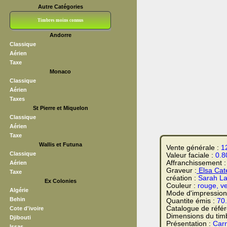
Autre Catégories
Timbres moins connus
Andorre
Bloc CNEP
L V F
Sedang
S H A E F
Grève (vignettes)
Franchise
Classique
Aérien
Taxe
Monaco
Classique
Aérien
Taxes
St Pierre et Miquelon
Classique
Aérien
Taxe
Wallis et Futuna
Vente générale :
1
Classique
Valeur faciale :
0.8
Affranchissement 
Aérien
Graveur :
Elsa Cate
Taxe
création :
Sarah La
Ex Colonies
Couleur :
rouge, ve
Algérie
Mode d'impression
Behin
Quantite émis :
70
Catalogue de réfé
Cote d'ivoire
Dimensions du tim
Djibouti
Présentation :
Carn
Issas