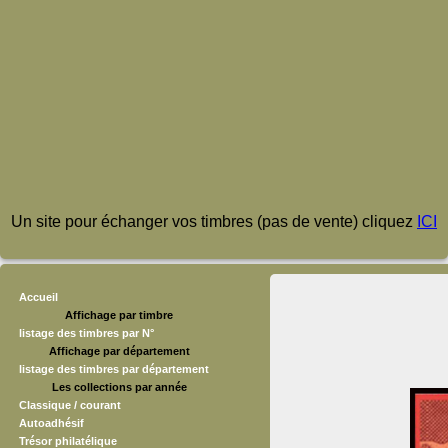
Un site pour échanger vos timbres (pas de vente) cliquez
ICI
Accueil
Affichage par timbre
listage des timbres par N°
Affichage par département
listage des timbres par département
Les collections par année
Classique / courant
Autoadhésif
Trésor philatélique