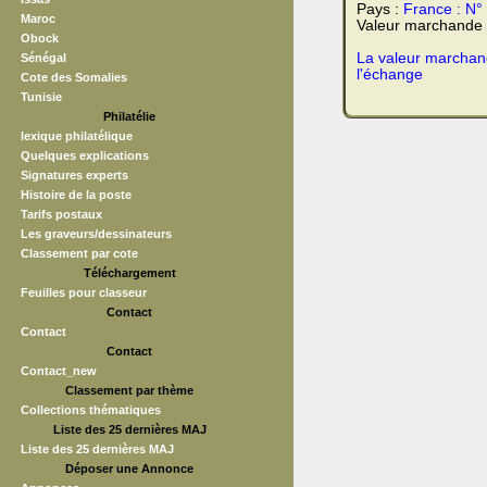
Pays :
France : N
Maroc
Valeur marchande
Obock
La valeur marchand
Sénégal
l'échange
Cote des Somalies
Tunisie
Philatélie
lexique philatélique
Quelques explications
Signatures experts
Histoire de la poste
Tarifs postaux
Les graveurs/dessinateurs
Classement par cote
Téléchargement
Feuilles pour classeur
Contact
Contact
Contact
Contact_new
Classement par thème
Collections thématiques
Liste des 25 dernières MAJ
Liste des 25 dernières MAJ
Déposer une Annonce