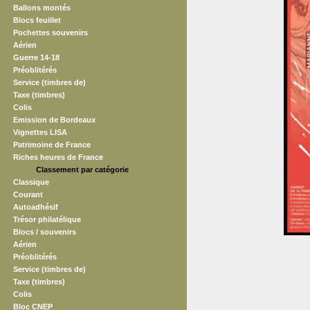
Ballons montés
Blocs feuillet
Pochettes souvenirs
Aérien
Guerre 14-18
Préoblitérés
Service (timbres de)
Taxe (timbres)
Colis
Emission de Bordeaux
Vignettes LISA
Patrimoine de France
Riches heures de France
Classement par catégorie
Classique
Courant
Autoadhésif
Trésor philatélique
Blocs / souvenirs
Aérien
Préoblitérés
Service (timbres de)
Taxe (timbres)
Colis
Bloc CNEP