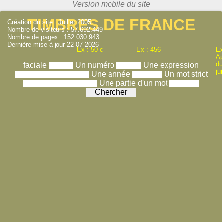
TIMBRES DE FRANCE
Création du site : Juillet 2005
Nombre de visiteurs : 57.692.449
Nombre de pages : 152.030.943
Dernière mise à jour 22-07-2026
Ex : 50 c
Ex : 456
Ex
A
du
faciale
Un numéro
Une expression
ju
Une année
Un mot strict
Une partie d'un mot