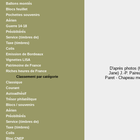
Ballons montés
Blocs feuillet
Pochettes souvenirs
Aérien
Guerre 14-18
Préoblitérés
Service (timbres de)
Taxe (timbres)
Colis
Emission de Bordeaux
Vignettes LISA
Patrimoine de France
D'après photos (C
Riches heures de France
Jane) J.-P. Paire
Classement par catégorie
Paret - Chapeau me
Classique
Courant
Autoadhésif
Trésor philatélique
Blocs / souvenirs
Aérien
Préoblitérés
Service (timbres de)
Taxe (timbres)
Colis
Bloc CNEP