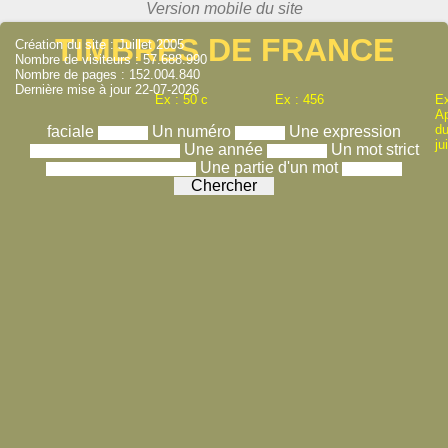
TIMBRES DE FRANCE
Création du site : Juillet 2005
Nombre de visiteurs : 57.688.990
Nombre de pages : 152.004.840
Dernière mise à jour 22-07-2026
Ex : 50 c
Ex : 456
Ex
A
du
faciale
Un numéro
Une expression
ju
Une année
Un mot strict
Une partie d'un mot