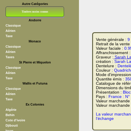
Autre Catégories
Timbres moins connus
Andorre
Bloc CNEP
L V F
Sedang
S H A E F
Grève (vignettes)
Franchise
Classique
Aérien
Taxe
Vente générale :
9
Monaco
Retrait de la vente
Classique
Valeur faciale :
0.9
Aérien
Affranchissement 
Graveur :
Sarah La
Taxes
création :
Sarah La
St Pierre et Miquelon
Dentelure :
Dentel
Classique
Couleur :
Quadrich
Aérien
Mode d'impression
Taxe
Quantite émis :
35
Catalogue de réfé
Wallis et Futuna
Dimensions du tim
Classique
Présentation :
Bloc
Aérien
Pays :
France : N°
Taxe
Valeur marchande
Ex Colonies
Valeur marchande t
Algérie
La valeur marchand
Behin
l'échange
Cote d'ivoire
Djibouti
Issas