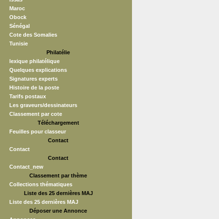
Maroc
Obock
Sénégal
Cote des Somalies
Tunisie
Philatélie
lexique philatélique
Quelques explications
Signatures experts
Histoire de la poste
Tarifs postaux
Les graveurs/dessinateurs
Classement par cote
Téléchargement
Feuilles pour classeur
Contact
Contact
Contact
Contact_new
Classement par thème
Collections thématiques
Liste des 25 dernières MAJ
Liste des 25 dernières MAJ
Déposer une Annonce