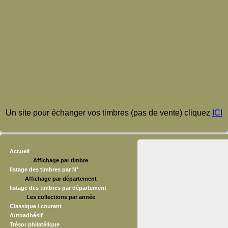
Un site pour échanger vos timbres (pas de vente) cliquez
ICI
Accueil
Affichage par timbre
listage des timbres par N°
Affichage par département
listage des timbres par département
Les collections par année
Classique / courant
Autoadhésif
Trésor philatélique