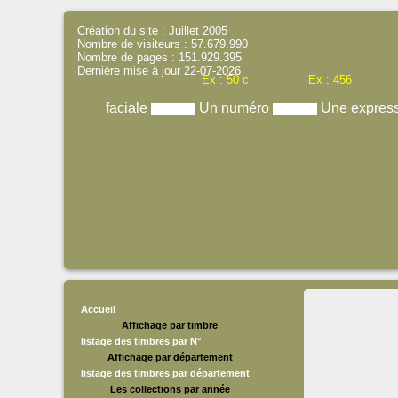
Création du site : Juillet 2005
Nombre de visiteurs : 57.679.990
Nombre de pages : 151.929.395
Dernière mise à jour 22-07-2026
Ex : 50 c
Ex : 456
faciale
Un numéro
Une expres
Accueil
Affichage par timbre
listage des timbres par N°
Affichage par département
listage des timbres par département
Les collections par année