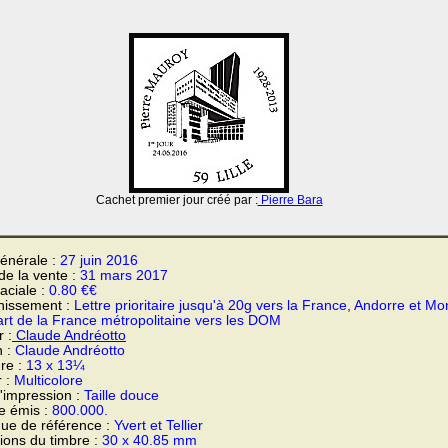
Cachet premier jour créé par :
Pierre Bara
énérale :
27 juin 2016
 de la vente :
31 mars 2017
faciale :
0.80 €€
hissement :
Lettre prioritaire jusqu'à 20g vers la France, Andorre et M
rt de la France métropolitaine vers les DOM
 :
Claude Andréotto
n :
Claude Andréotto
re :
13 x 13¼
r :
Multicolore
'impression :
Taille douce
e émis :
800.000.
ue de référence :
Yvert et Tellier
ons du timbre :
30 x 40.85 mm