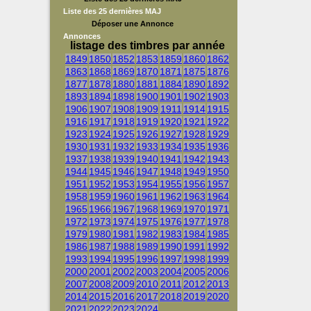
Liste des 25 dernières MAJ
Déposer une Annonce
Annonces
listage des timbres par année
1849
1850
1852
1853
1859
1860
1862
1863
1868
1869
1870
1871
1875
1876
1877
1878
1880
1881
1884
1890
1892
1893
1894
1898
1900
1901
1902
1903
1906
1907
1908
1909
1911
1914
1915
1916
1917
1918
1919
1920
1921
1922
1923
1924
1925
1926
1927
1928
1929
1930
1931
1932
1933
1934
1935
1936
1937
1938
1939
1940
1941
1942
1943
1944
1945
1946
1947
1948
1949
1950
1951
1952
1953
1954
1955
1956
1957
1958
1959
1960
1961
1962
1963
1964
1965
1966
1967
1968
1969
1970
1971
1972
1973
1974
1975
1976
1977
1978
1979
1980
1981
1982
1983
1984
1985
1986
1987
1988
1989
1990
1991
1992
1993
1994
1995
1996
1997
1998
1999
2000
2001
2002
2003
2004
2005
2006
2007
2008
2009
2010
2011
2012
2013
2014
2015
2016
2017
2018
2019
2020
2021
2022
2023
2024