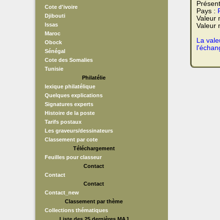
Présent
Cote d'ivoire
Pays :
Djibouti
Valeur
Issas
Valeur 
Maroc
La vale
Obock
l'échan
Sénégal
Cote des Somalies
Tunisie
Philatélie
lexique philatélique
Quelques explications
Signatures experts
Histoire de la poste
Tarifs postaux
Les graveurs/dessinateurs
Classement par cote
Téléchargement
Feuilles pour classeur
Contact
Contact
Contact
Contact_new
Classement par thème
Collections thématiques
Liste des 25 dernières MAJ