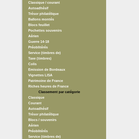
Classique / courant
Autoadhésif
Trésor philatélique
Ballons montés
Blocs feuillet
Pochettes souvenirs
Aérien
Guerre 14-18
Préoblitérés
Service (timbres de)
Taxe (timbres)
Colis
Emission de Bordeaux
Vignettes LISA
Patrimoine de France
Riches heures de France
Classement par catégorie
Classique
Courant
Autoadhésif
Trésor philatélique
Blocs / souvenirs
Aérien
Préoblitérés
Service (timbres de)