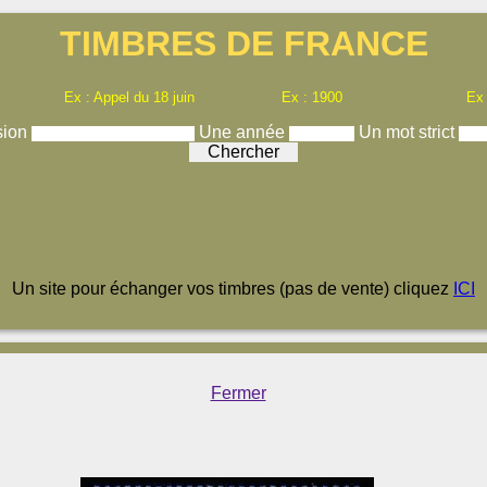
TIMBRES DE FRANCE
Ex : Appel du 18 juin
Ex : 1900
Ex
sion
Une année
Un mot strict
Un site pour échanger vos timbres (pas de vente) cliquez
ICI
Fermer