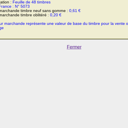
ation :
Feuille de 48 timbres
France : N° 5073
 marchande timbre neuf sans gomme :
0,61 €
marchande timbre oblitéré :
0,20 €
ur marchande représente une valeur de base du timbre pour la vente 
ge
Fermer