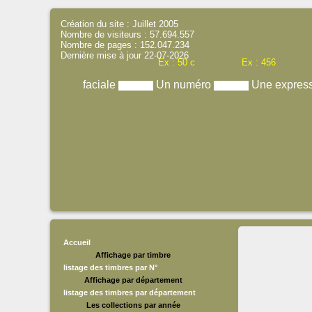
Création du site : Juillet 2005
Nombre de visiteurs : 57.694.557
Nombre de pages : 152.047.234
Dernière mise à jour 22-07-2026
Ex : 50 c
Ex : 456
faciale
Un numéro
Une expres
Accueil
Affichage par timbre
listage des timbres par N°
Affichage par département
listage des timbres par département
Les collections par année