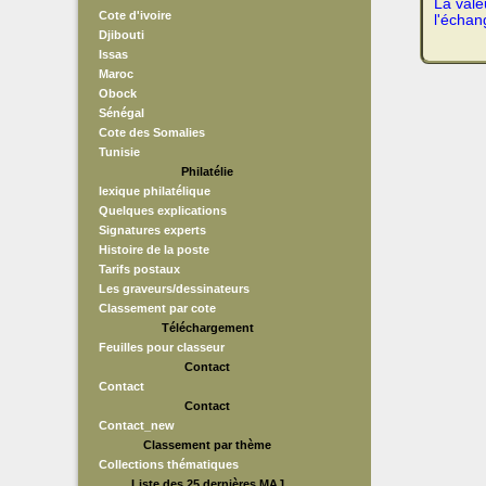
La vale
Cote d'ivoire
l'échan
Djibouti
Issas
Maroc
Obock
Sénégal
Cote des Somalies
Tunisie
Philatélie
lexique philatélique
Quelques explications
Signatures experts
Histoire de la poste
Tarifs postaux
Les graveurs/dessinateurs
Classement par cote
Téléchargement
Feuilles pour classeur
Contact
Contact
Contact
Contact_new
Classement par thème
Collections thématiques
Liste des 25 dernières MAJ