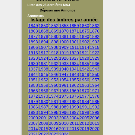
Liste des 25 dernières MAJ
Déposer une Annonce
Annonces
listage des timbres par année
1849
1850
1852
1853
1859
1860
1862
1863
1868
1869
1870
1871
1875
1876
1877
1878
1880
1881
1884
1890
1892
1893
1894
1898
1900
1901
1902
1903
1906
1907
1908
1909
1911
1914
1915
1916
1917
1918
1919
1920
1921
1922
1923
1924
1925
1926
1927
1928
1929
1930
1931
1932
1933
1934
1935
1936
1937
1938
1939
1940
1941
1942
1943
1944
1945
1946
1947
1948
1949
1950
1951
1952
1953
1954
1955
1956
1957
1958
1959
1960
1961
1962
1963
1964
1965
1966
1967
1968
1969
1970
1971
1972
1973
1974
1975
1976
1977
1978
1979
1980
1981
1982
1983
1984
1985
1986
1987
1988
1989
1990
1991
1992
1993
1994
1995
1996
1997
1998
1999
2000
2001
2002
2003
2004
2005
2006
2007
2008
2009
2010
2011
2012
2013
2014
2015
2016
2017
2018
2019
2020
2021
2022
2023
2024