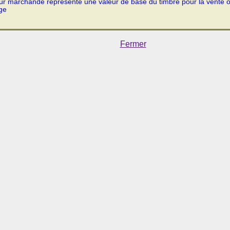
ur marchande représente une valeur de base du timbre pour la vente 
ge
Fermer