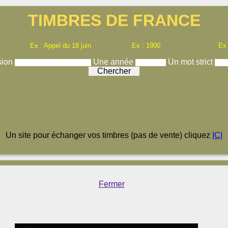
TIMBRES DE FRANCE
Ex : Appel du 18 juin
Ex : 1900
Ex
sion
Une année
Un mot strict
Un site pour échanger vos timbres (pas de vente) cliquez
ICI
Fermer