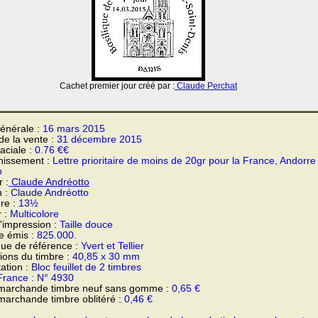
Cachet premier jour créé par :
Claude Perchat
énérale :
16 mars 2015
 de la vente :
31 décembre 2015
faciale :
0.76 €€
hissement :
Lettre prioritaire de moins de 20gr pour la France, Andorre
o
 :
Claude Andréotto
n :
Claude Andréotto
re :
13½
r :
Multicolore
'impression :
Taille douce
e émis :
825.000.
ue de référence :
Yvert et Tellier
ons du timbre :
40,85 x 30 mm
ation :
Bloc feuillet de 2 timbres
France : N° 4930
 marchande timbre neuf sans gomme :
0,65 €
marchande timbre oblitéré :
0,46 €