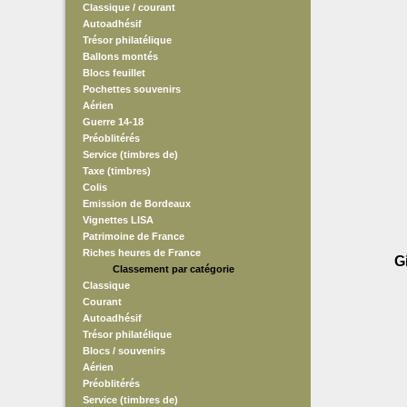
Classique / courant
Autoadhésif
Trésor philatélique
Ballons montés
Blocs feuillet
Pochettes souvenirs
Aérien
Guerre 14-18
Préoblitérés
Service (timbres de)
Taxe (timbres)
Colis
Emission de Bordeaux
Vignettes LISA
Patrimoine de France
Riches heures de France
G
Classement par catégorie
Classique
Courant
Autoadhésif
Trésor philatélique
Blocs / souvenirs
Aérien
Préoblitérés
Service (timbres de)