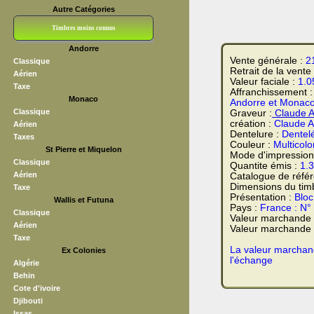
Autre Catégories
Timbres moins connus
Andorre
Bloc CNEP
L V F
Sedang
S H A E F
Grève (vignettes)
Franchise
Vente générale :
2
Classique
Retrait de la vente
Aérien
Valeur faciale :
1.0
Taxe
Affranchissement 
Monaco
Andorre et Monac
Classique
Graveur :
Claude A
création :
Claude A
Aérien
Dentelure :
Dentel
Taxes
Couleur :
Multicolo
St Pierre et Miquelon
Mode d'impression
Classique
Quantite émis :
1.
Aérien
Catalogue de réfé
Dimensions du tim
Taxe
Présentation :
Bloc
Wallis et Futuna
Pays :
France : N°
Classique
Valeur marchande
Aérien
Valeur marchande t
Taxe
La valeur marchand
Ex Colonies
l'échange
Algérie
Behin
Cote d'ivoire
Djibouti
Issas