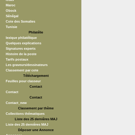
Maroc
Obock
Sénégal
Cote des Somalies
Tunisie
Philatélie
lexique philatélique
Quelques explications
Signatures experts
Histoire de la poste
Tarifs postaux
Les graveurs/dessinateurs
Classement par cote
Téléchargement
Feuilles pour classeur
Contact
Contact
Contact
Contact_new
Classement par thème
Collections thématiques
Liste des 25 dernières MAJ
Liste des 25 dernières MAJ
Déposer une Annonce