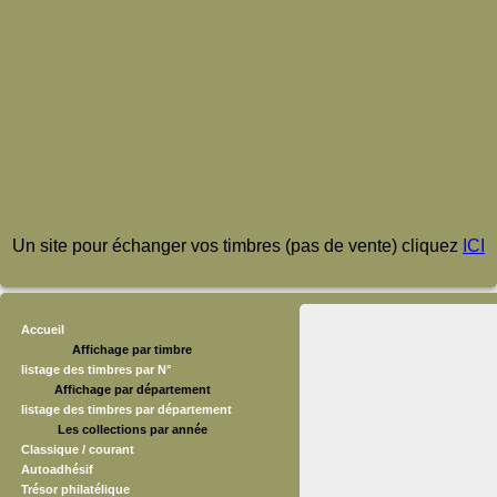
Un site pour échanger vos timbres (pas de vente) cliquez
ICI
Accueil
Affichage par timbre
listage des timbres par N°
Affichage par département
listage des timbres par département
Les collections par année
Classique / courant
Autoadhésif
Trésor philatélique