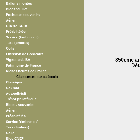
Ballons montés
Blocs feuillet
Pochettes souvenirs
Aérien
Guerre 14-18
Préoblitérés
Service (timbres de)
Taxe (timbres)
Colis
Emission de Bordeaux
850ème ann
Vignettes LISA
Dét
Patrimoine de France
Riches heures de France
Classement par catégorie
Classique
Courant
Autoadhésif
Trésor philatélique
Blocs / souvenirs
Aérien
Préoblitérés
Service (timbres de)
Taxe (timbres)
Colis
Bloc CNEP