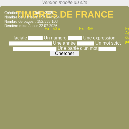
TIMBRES DE FRANCE
Création du site : Juillet 2005
Nombre de visiteurs : 57.744.254
Nombre de pages : 152.333.103
Dernière mise à jour 22-07-2026
Ex : 50 c
Ex : 456
Ex
A
du
faciale
Un numéro
Une expression
ju
Une année
Un mot strict
Une partie d'un mot