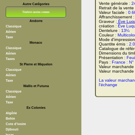
Vente générale :
2
Autre Catégories
Retrait de la vente
Valeur faciale :
0.6
Timbres moins connus
Affranchissement 
Andorre
Graveur :
Ève Luq
Bloc CNEP
L V F
Sedang
S H A E F
Grève (vignettes)
Franchise
création :
Ève Luq
Classique
Dentelure :
13¼
Aérien
Couleur :
Multicolo
Taxe
Mode d'impression
Monaco
Quantite émis :
2.
Classique
Catalogue de réfé
Dimensions du tim
Aérien
Présentation :
Feui
Taxes
Pays :
France : N°
St Pierre et Miquelon
Valeur marchande
Classique
Valeur marchande t
Aérien
La valeur marchand
Taxe
l'échange
Wallis et Futuna
Classique
Aérien
Taxe
Ex Colonies
Algérie
Behin
Cote d'ivoire
Djibouti
Issas