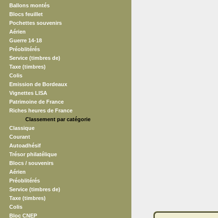
Ballons montés
Blocs feuillet
Pochettes souvenirs
Aérien
Guerre 14-18
Préoblitérés
Service (timbres de)
Taxe (timbres)
Colis
Emission de Bordeaux
Vignettes LISA
Patrimoine de France
Riches heures de France
Classement par catégorie
Classique
Courant
Autoadhésif
Trésor philatélique
Blocs / souvenirs
Aérien
Préoblitérés
Service (timbres de)
Taxe (timbres)
Colis
Bloc CNEP