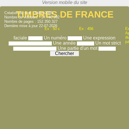
TIMBRES DE FRANCE
Création du site : Juillet 2005
Nombre de visiteurs : 57.746.992
Nombre de pages : 152.350.327
Dernière mise à jour 22-07-2026
Ex : 50 c
Ex : 456
Ex
A
du
faciale
Un numéro
Une expression
ju
Une année
Un mot strict
Une partie d'un mot