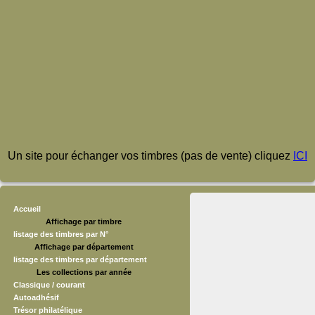
Un site pour échanger vos timbres (pas de vente) cliquez
ICI
Accueil
Affichage par timbre
listage des timbres par N°
Affichage par département
listage des timbres par département
Les collections par année
Classique / courant
Autoadhésif
Trésor philatélique