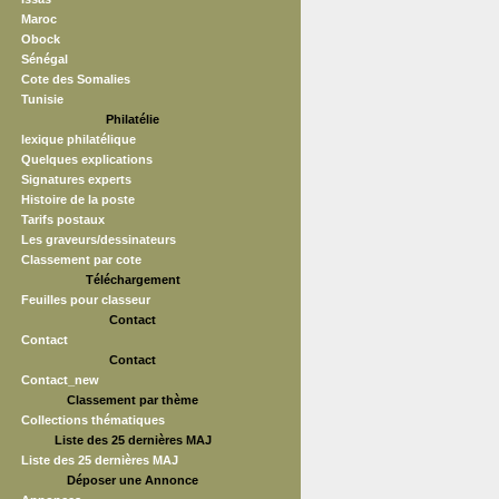
Maroc
Obock
Sénégal
Cote des Somalies
Tunisie
Philatélie
lexique philatélique
Quelques explications
Signatures experts
Histoire de la poste
Tarifs postaux
Les graveurs/dessinateurs
Classement par cote
Téléchargement
Feuilles pour classeur
Contact
Contact
Contact
Contact_new
Classement par thème
Collections thématiques
Liste des 25 dernières MAJ
Liste des 25 dernières MAJ
Déposer une Annonce