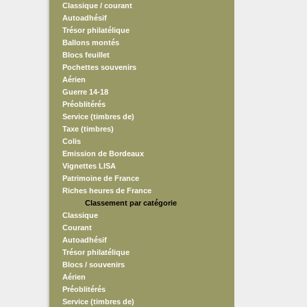
Classique / courant
Autoadhésif
Trésor philatélique
Ballons montés
Blocs feuillet
Pochettes souvenirs
Aérien
Guerre 14-18
Préoblitérés
Service (timbres de)
Taxe (timbres)
Colis
Emission de Bordeaux
Vignettes LISA
Patrimoine de France
Riches heures de France
Classement par catégorie
Classique
Courant
Autoadhésif
Trésor philatélique
Blocs / souvenirs
Aérien
Préoblitérés
Service (timbres de)