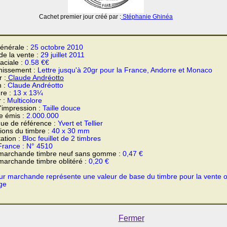
Cachet premier jour créé par :
Stéphanie Ghinéa
énérale :
25 octobre 2010
 de la vente :
29 juillet 2011
faciale :
0.58 €€
hissement :
Lettre jusqu'à 20gr pour la France, Andorre et Monaco
 :
Claude Andréotto
n :
Claude Andréotto
re :
13 x 13¼
r :
Multicolore
'impression :
Taille douce
e émis :
2.000.000
ue de référence :
Yvert et Tellier
ons du timbre :
40 x 30 mm
ation :
Bloc feuillet de 2 timbres
France : N° 4510
 marchande timbre neuf sans gomme :
0,47 €
marchande timbre oblitéré :
0,20 €
ur marchande représente une valeur de base du timbre pour la vente 
ge
Fermer