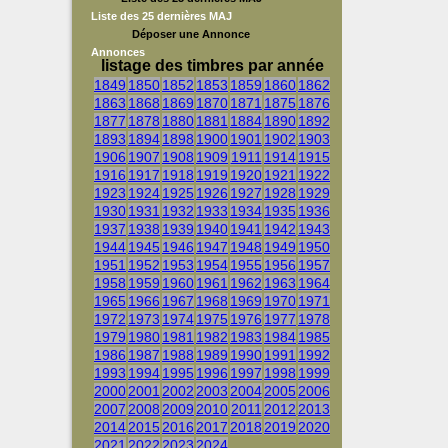
Liste des 25 dernières MAJ
Déposer une Annonce
Annonces
listage des timbres par année
1849
1850
1852
1853
1859
1860
1862
1863
1868
1869
1870
1871
1875
1876
1877
1878
1880
1881
1884
1890
1892
1893
1894
1898
1900
1901
1902
1903
1906
1907
1908
1909
1911
1914
1915
1916
1917
1918
1919
1920
1921
1922
1923
1924
1925
1926
1927
1928
1929
1930
1931
1932
1933
1934
1935
1936
1937
1938
1939
1940
1941
1942
1943
1944
1945
1946
1947
1948
1949
1950
1951
1952
1953
1954
1955
1956
1957
1958
1959
1960
1961
1962
1963
1964
1965
1966
1967
1968
1969
1970
1971
1972
1973
1974
1975
1976
1977
1978
1979
1980
1981
1982
1983
1984
1985
1986
1987
1988
1989
1990
1991
1992
1993
1994
1995
1996
1997
1998
1999
2000
2001
2002
2003
2004
2005
2006
2007
2008
2009
2010
2011
2012
2013
2014
2015
2016
2017
2018
2019
2020
2021
2022
2023
2024