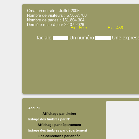
Création du site : Juillet 2005
Nombre de visiteurs : 57.657.788
Nombre de pages : 151.804.304
Dernière mise à jour 22-07-2026
Ex : 50 c
Ex : 456
faciale
Un numéro
Une expres
Accueil
Affichage par timbre
listage des timbres par N°
Affichage par département
listage des timbres par département
Les collections par année