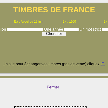
TIMBRES DE FRANCE
Ex : Appel du 18 juin
Ex : 1900
Ex
sion
Une année
Un mot strict
Un site pour échanger vos timbres (pas de vente) cliquez
ICI
Fermer