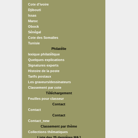
Cote d'ivoire
Djibouti
Issas
Maroc
Obock
Sénégal
Cote des Somalies
Tunisie
Philatélie
lexique philatélique
Quelques explications
Signatures experts
Histoire de la poste
Tarifs postaux
Les graveurs/dessinateurs
Classement par cote
Téléchargement
Feuilles pour classeur
Contact
Contact
Contact
Contact_new
Classement par thème
Collections thématiques
Liste des 25 dernières MAJ