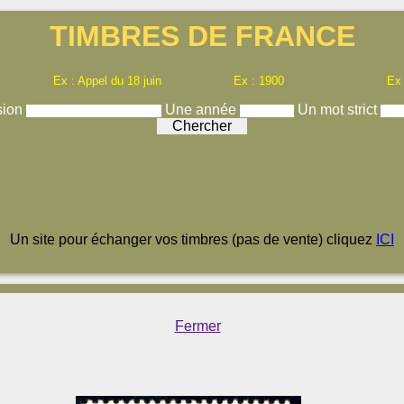
TIMBRES DE FRANCE
Ex : Appel du 18 juin
Ex : 1900
Ex
sion
Une année
Un mot strict
Un site pour échanger vos timbres (pas de vente) cliquez
ICI
Fermer