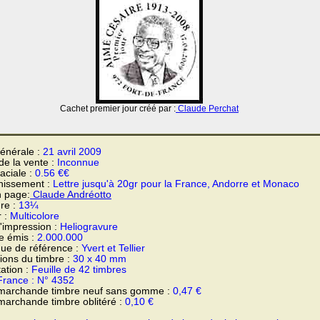
Cachet premier jour créé par :
Claude Perchat
énérale :
21 avril 2009
 de la vente :
Inconnue
faciale :
0.56 €€
hissement :
Lettre jusqu'à 20gr pour la France, Andorre et Monaco
n page:
Claude Andréotto
re :
13¼
r :
Multicolore
'impression :
Heliogravure
e émis :
2.000.000
ue de référence :
Yvert et Tellier
ons du timbre :
30 x 40 mm
ation :
Feuille de 42 timbres
France : N° 4352
 marchande timbre neuf sans gomme :
0,47 €
marchande timbre oblitéré :
0,10 €