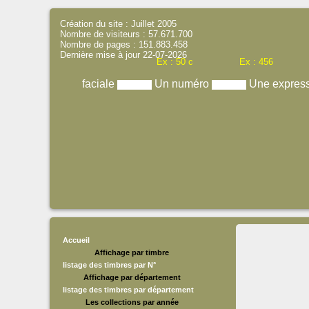
Création du site : Juillet 2005
Nombre de visiteurs : 57.671.700
Nombre de pages : 151.883.458
Dernière mise à jour 22-07-2026
Ex : 50 c
Ex : 456
faciale
Un numéro
Une expres
Accueil
Affichage par timbre
listage des timbres par N°
Affichage par département
listage des timbres par département
Les collections par année