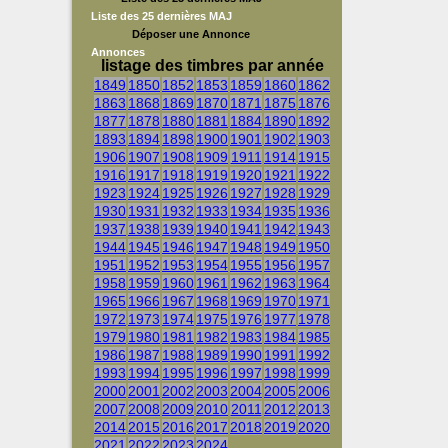
Liste des 25 dernières MAJ
Déposer une Annonce
Annonces
listage des timbres par année
1849
1850
1852
1853
1859
1860
1862
1863
1868
1869
1870
1871
1875
1876
1877
1878
1880
1881
1884
1890
1892
1893
1894
1898
1900
1901
1902
1903
1906
1907
1908
1909
1911
1914
1915
1916
1917
1918
1919
1920
1921
1922
1923
1924
1925
1926
1927
1928
1929
1930
1931
1932
1933
1934
1935
1936
1937
1938
1939
1940
1941
1942
1943
1944
1945
1946
1947
1948
1949
1950
1951
1952
1953
1954
1955
1956
1957
1958
1959
1960
1961
1962
1963
1964
1965
1966
1967
1968
1969
1970
1971
1972
1973
1974
1975
1976
1977
1978
1979
1980
1981
1982
1983
1984
1985
1986
1987
1988
1989
1990
1991
1992
1993
1994
1995
1996
1997
1998
1999
2000
2001
2002
2003
2004
2005
2006
2007
2008
2009
2010
2011
2012
2013
2014
2015
2016
2017
2018
2019
2020
2021
2022
2023
2024