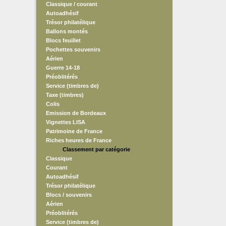
Classique / courant
Autoadhésif
Trésor philatélique
Ballons montés
Blocs feuillet
Pochettes souvenirs
Aérien
Guerre 14-18
Préoblitérés
Service (timbres de)
Taxe (timbres)
Colis
Emission de Bordeaux
Vignettes LISA
Patrimoine de France
Riches heures de France
Classement par catégorie
Classique
Courant
Autoadhésif
Trésor philatélique
Blocs / souvenirs
Aérien
Préoblitérés
Service (timbres de)