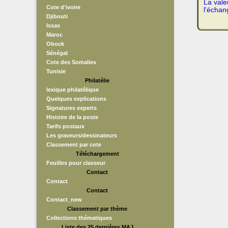
La vale
Cote d'ivoire
l'échan
Djibouti
Issas
Maroc
Obock
Sénégal
Cote des Somalies
Tunisie
Philatélie
lexique philatélique
Quelques explications
Signatures experts
Histoire de la poste
Tarifs postaux
Les graveurs/dessinateurs
Classement par cote
Téléchargement
Feuilles pour classeur
Contact
Contact
Contact
Contact_new
Classement par thème
Collections thématiques
Liste des 25 dernières MAJ