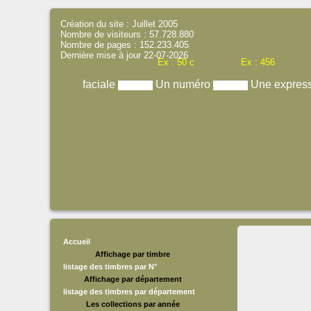
Création du site : Juillet 2005
Nombre de visiteurs : 57.728.880
Nombre de pages : 152.233.405
Dernière mise à jour 22-07-2026
Ex : 50 c
Ex : 456
faciale
Un numéro
Une expres
Accueil
Affichage par timbre
listage des timbres par N°
Affichage par département
listage des timbres par département
Les collections par année