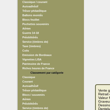
Classique / courant
Autoadhésif
Trésor philatélique
Ballons montés
Blocs feuillet
Pochettes souvenirs
Aérien
Guerre 14-18
Préoblitérés
Service (timbres de)
Taxe (timbres)
Colis
Emission de Bordeaux
Vignettes LISA
Patrimoine de France
Riches heures de France
Classement par catégorie
Classique
Courant
Autoadhésif
Vente g
Trésor philatélique
Retrait
Blocs / souvenirs
Valeur 
Aérien
Graveur
Préoblitérés
Dessina
Service (timbres de)
Dentelu