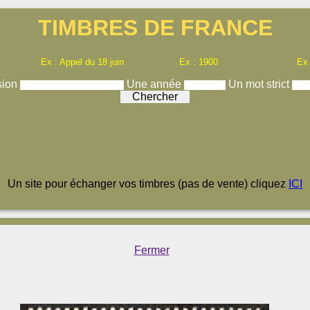
TIMBRES DE FRANCE
Ex : Appel du 18 juin
Ex : 1900
Ex
sion
Une année
Un mot strict
Un site pour échanger vos timbres (pas de vente) cliquez
ICI
Fermer