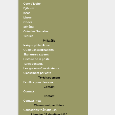
Cote d'ivoire
Djibouti
Issas
Maroc
Obock
Sénégal
Cote des Somalies
Tunisie
Philatélie
lexique philatélique
Quelques explications
Signatures experts
Histoire de la poste
Tarifs postaux
Les graveurs/dessinateurs
Classement par cote
Téléchargement
Feuilles pour classeur
Contact
Contact
Contact
Contact_new
Classement par thème
Collections thématiques
Liste des 25 dernières MAJ