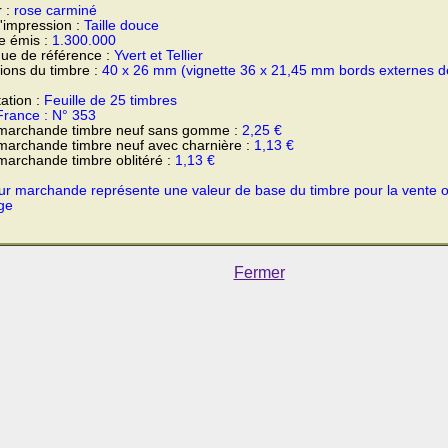
r :
rose carminé
'impression :
Taille douce
e émis :
1.300.000
ue de référence :
Yvert et Tellier
ons du timbre :
40 x 26 mm (vignette 36 x 21,45 mm bords externes d
ation :
Feuille de 25 timbres
France : N° 353
 marchande timbre neuf sans gomme :
2,25 €
marchande timbre neuf avec charnière :
1,13 €
marchande timbre oblitéré :
1,13 €
ur marchande représente une valeur de base du timbre pour la vente 
ge
Fermer