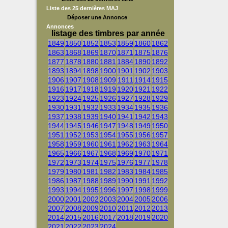
Liste des 25 dernières MAJ
Déposer une Annonce
Annonces
listage des timbres par année
1849
1850
1852
1853
1859
1860
1862
1863
1868
1869
1870
1871
1875
1876
1877
1878
1880
1881
1884
1890
1892
1893
1894
1898
1900
1901
1902
1903
1906
1907
1908
1909
1911
1914
1915
1916
1917
1918
1919
1920
1921
1922
1923
1924
1925
1926
1927
1928
1929
1930
1931
1932
1933
1934
1935
1936
1937
1938
1939
1940
1941
1942
1943
1944
1945
1946
1947
1948
1949
1950
1951
1952
1953
1954
1955
1956
1957
1958
1959
1960
1961
1962
1963
1964
1965
1966
1967
1968
1969
1970
1971
1972
1973
1974
1975
1976
1977
1978
1979
1980
1981
1982
1983
1984
1985
1986
1987
1988
1989
1990
1991
1992
1993
1994
1995
1996
1997
1998
1999
2000
2001
2002
2003
2004
2005
2006
2007
2008
2009
2010
2011
2012
2013
2014
2015
2016
2017
2018
2019
2020
2021
2022
2023
2024