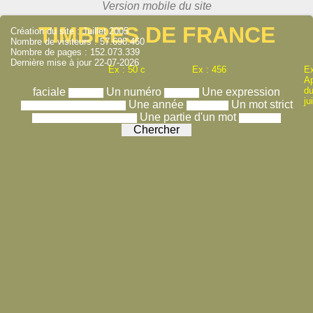
TIMBRES DE FRANCE
Création du site : Juillet 2005
Nombre de visiteurs : 57.698.460
Nombre de pages : 152.073.339
Dernière mise à jour 22-07-2026
Ex : 50 c
Ex : 456
Ex
A
du
faciale
Un numéro
Une expression
ju
Une année
Un mot strict
Une partie d'un mot