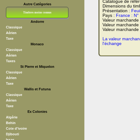
Catalogue de réfé
Autre Catégories
Dimensions du tim
Présentation :
Feui
Timbres moins connus
Pays :
France : N°
Valeur marchande
Andorre
Bloc CNEP
L V F
Sedang
S H A E F
Grève (vignettes)
Franchise
Valeur marchande 
Classique
Valeur marchande t
Aérien
Taxe
La valeur marchand
l'échange
Monaco
Classique
Aérien
Taxes
St Pierre et Miquelon
Classique
Aérien
Taxe
Wallis et Futuna
Classique
Aérien
Taxe
Ex Colonies
Algérie
Behin
Cote d'ivoire
Djibouti
Issas