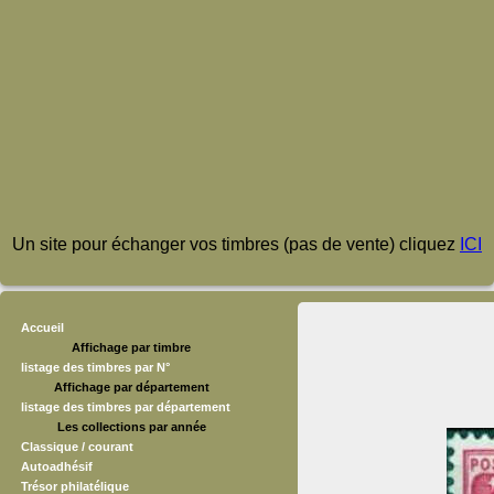
Un site pour échanger vos timbres (pas de vente) cliquez
ICI
Accueil
Affichage par timbre
listage des timbres par N°
Affichage par département
listage des timbres par département
Les collections par année
Classique / courant
Autoadhésif
Trésor philatélique