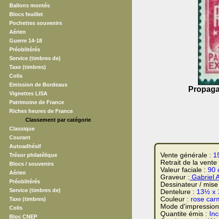
Ballons montés
Blocs feuillet
Pochettes souvenirs
Aérien
Guerre 14-18
Préoblitérés
Service (timbres de)
Taxe (timbres)
Colis
Emission de Bordeaux
Propagan
Vignettes LISA
Patrimoine de France
Riches heures de France
Classement par catégorie
Classique
Courant
Autoadhésif
Vente générale :
1
Trésor philatélique
Retrait de la vente
Blocs / souvenirs
Valeur faciale :
90 
Aérien
Graveur :
Gabriel 
Préoblitérés
Dessinateur / mise
Service (timbres de)
Dentelure :
13½ x 
Couleur :
rose car
Taxe (timbres)
Mode d'impression
Colis
Quantite émis :
In
Bloc CNEP