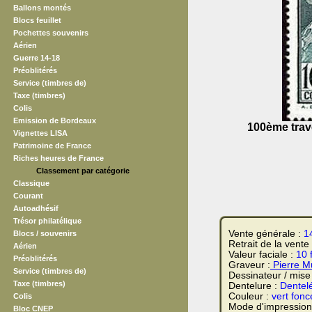
Ballons montés
Blocs feuillet
Pochettes souvenirs
Aérien
Guerre 14-18
Préoblitérés
Service (timbres de)
Taxe (timbres)
Colis
Emission de Bordeaux
100ème trave
Vignettes LISA
Patrimoine de France
Riches heures de France
Classement par catégorie
Classique
Courant
Autoadhésif
Trésor philatélique
Vente générale :
1
Blocs / souvenirs
Retrait de la vente
Aérien
Valeur faciale :
10 
Préoblitérés
Graveur :
Pierre M
Service (timbres de)
Dessinateur / mise
Taxe (timbres)
Dentelure :
Dentel
Couleur :
vert fonc
Colis
Mode d'impression
Bloc CNEP