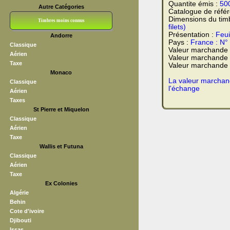
Quantite émis :
50
Autre Catégories
Catalogue de réfé
Dimensions du tim
Timbres moins connus
filets)
Présentation :
Feui
Andorre
Bloc CNEP
L V F
Sedang
S H A E F
Grève (vignettes)
Franchise
Pays :
France : N°
Classique
Valeur marchande
Aérien
Valeur marchande 
Taxe
Valeur marchande t
Monaco
La valeur marchand
Classique
l'échange
Aérien
Taxes
St Pierre et Miquelon
Classique
Aérien
Taxe
Wallis et Futuna
Classique
Aérien
Taxe
Ex Colonies
Algérie
Behin
Cote d'ivoire
Djibouti
Issas