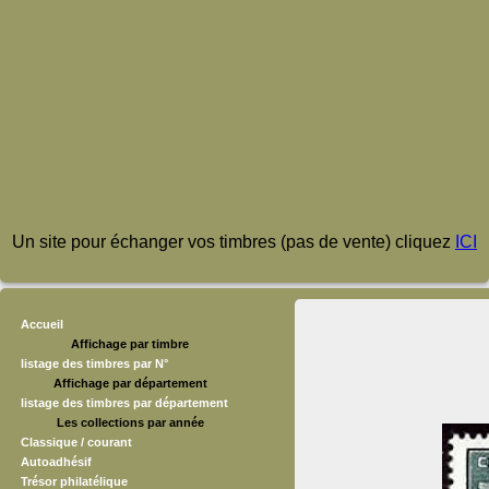
Un site pour échanger vos timbres (pas de vente) cliquez
ICI
Accueil
Affichage par timbre
listage des timbres par N°
Affichage par département
listage des timbres par département
Les collections par année
Classique / courant
Autoadhésif
Trésor philatélique