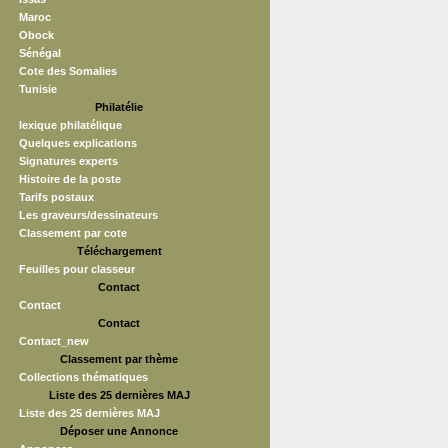
Maroc
Obock
Sénégal
Cote des Somalies
Tunisie
Philatélie
lexique philatélique
Quelques explications
Signatures experts
Histoire de la poste
Tarifs postaux
Les graveurs/dessinateurs
Classement par cote
Téléchargement
Feuilles pour classeur
Contact
Contact
Contact
Contact_new
Classement par thème
Collections thématiques
Liste des 25 dernières MAJ
Liste des 25 dernières MAJ
Déposer une Annonce