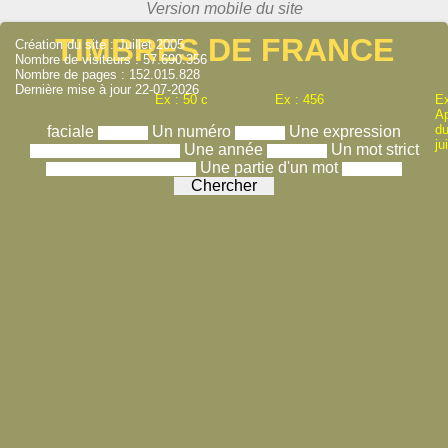
TIMBRES DE FRANCE
Création du site : Juillet 2005
Nombre de visiteurs : 57.690.356
Nombre de pages : 152.015.828
Dernière mise à jour 22-07-2026
Ex : 50 c
Ex : 456
Ex
A
du
faciale
Un numéro
Une expression
ju
Une année
Un mot strict
Une partie d'un mot