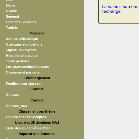
Maroc
La valeur marchand
Obock
l'échange
Sénégal
Cote des Somalies
Tunisie
Philatélie
lexique philatélique
Quelques explications
Signatures experts
Histoire de la poste
Tarifs postaux
Les graveurs/dessinateurs
Classement par cote
Téléchargement
Feuilles pour classeur
Contact
Contact
Contact
Contact_new
Classement par thème
Collections thématiques
Liste des 25 dernières MAJ
Liste des 25 dernières MAJ
Déposer une Annonce