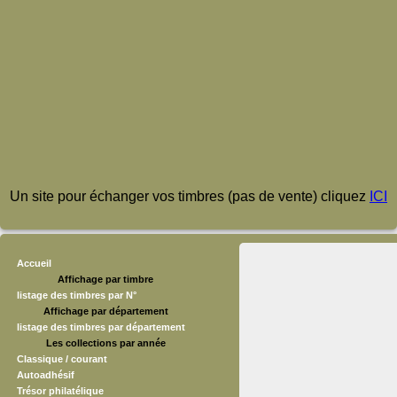
Un site pour échanger vos timbres (pas de vente) cliquez
ICI
Accueil
Affichage par timbre
listage des timbres par N°
Affichage par département
listage des timbres par département
Les collections par année
Classique / courant
Autoadhésif
Trésor philatélique