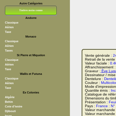
Autre Catégories
Timbres moins connus
Andorre
Bloc CNEP
L V F
Sedang
S H A E F
Grève (vignettes)
Franchise
Classique
Aérien
Taxe
Monaco
Classique
Aérien
Taxes
St Pierre et Miquelon
Vente générale :
2
Retrait de la vente
Classique
Valeur faciale :
0.4
Aérien
Affranchissement 
Taxe
Graveur :
Ève Luq
Wallis et Futuna
Dessinateur / mise
Classique
Dentelure :
Dentel
Couleur :
Multicolo
Aérien
Mode d'impression
Taxe
Quantite émis :
In
Ex Colonies
Catalogue de réfé
Algérie
Dimensions du tim
Behin
Présentation :
Feui
Pays :
France : N°
Cote d'ivoire
Valeur marchande
Djibouti
Valeur marchande t
Issas