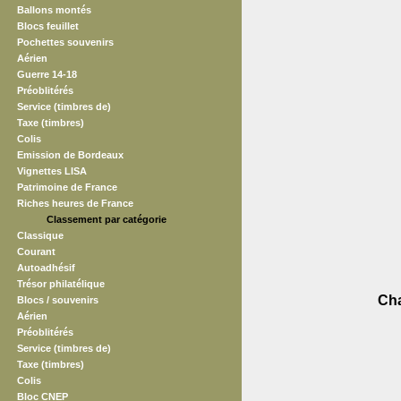
Ballons montés
Blocs feuillet
Pochettes souvenirs
Aérien
Guerre 14-18
Préoblitérés
Service (timbres de)
Taxe (timbres)
Colis
Emission de Bordeaux
Vignettes LISA
Patrimoine de France
Riches heures de France
Classement par catégorie
Classique
Courant
Autoadhésif
Trésor philatélique
Cha
Blocs / souvenirs
Aérien
Préoblitérés
Service (timbres de)
Taxe (timbres)
Colis
Bloc CNEP