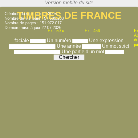
TIMBRES DE FRANCE
Création du site : Juillet 2005
Nombre de visiteurs : 57.685.288
Nombre de pages : 151.972.017
Dernière mise à jour 22-07-2026
Ex : 50 c
Ex : 456
Ex
A
du
faciale
Un numéro
Une expression
ju
Une année
Un mot strict
Une partie d'un mot