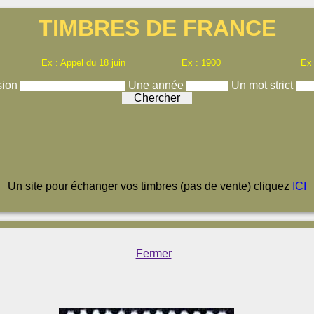
TIMBRES DE FRANCE
Ex : Appel du 18 juin
Ex : 1900
Ex
sion
Une année
Un mot strict
Un site pour échanger vos timbres (pas de vente) cliquez
ICI
Fermer