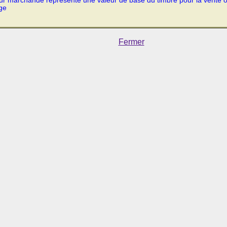
ur marchande représente une valeur de base du timbre pour la vente 
ge
Fermer