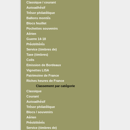
Classique / courant
Autoadhésif
Trésor philatélique
Ballons montés
Blocs feuillet
Pochettes souvenirs
Aérien
Guerre 14-18
Préoblitérés
Service (timbres de)
Taxe (timbres)
Colis
Emission de Bordeaux
Vignettes LISA
Patrimoine de France
Riches heures de France
Classement par catégorie
Classique
Courant
Autoadhésif
Trésor philatélique
Blocs / souvenirs
Aérien
Préoblitérés
Service (timbres de)