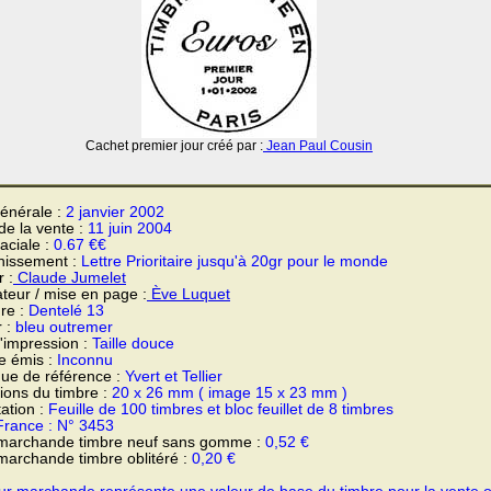
Cachet premier jour créé par :
Jean Paul Cousin
énérale :
2 janvier 2002
 de la vente :
11 juin 2004
faciale :
0.67 €€
hissement :
Lettre Prioritaire jusqu'à 20gr pour le monde
 :
Claude Jumelet
teur / mise en page :
Ève Luquet
re :
Dentelé 13
r :
bleu outremer
'impression :
Taille douce
e émis :
Inconnu
ue de référence :
Yvert et Tellier
ons du timbre :
20 x 26 mm ( image 15 x 23 mm )
ation :
Feuille de 100 timbres et bloc feuillet de 8 timbres
France : N° 3453
 marchande timbre neuf sans gomme :
0,52 €
marchande timbre oblitéré :
0,20 €