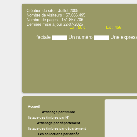
Création du site : Juillet 2005
Nombre de visiteurs : 57.666.495
Nombre de pages : 151.857.706
Dernière mise à jour 22-07-2026
Ex : 50 c
Ex : 456
faciale
Un numéro
Une expres
Accueil
Affichage par timbre
listage des timbres par N°
Affichage par département
listage des timbres par département
Les collections par année