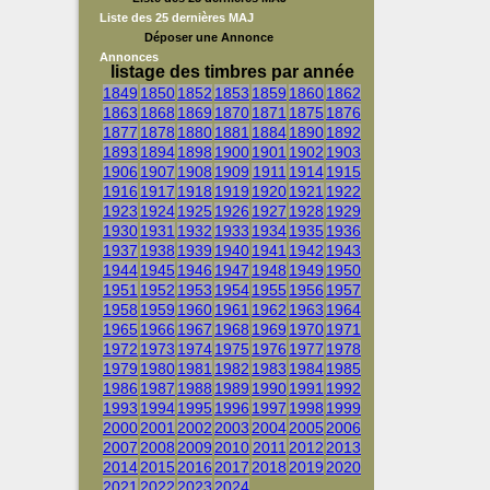
Liste des 25 dernières MAJ
Déposer une Annonce
Annonces
listage des timbres par année
1849
1850
1852
1853
1859
1860
1862
1863
1868
1869
1870
1871
1875
1876
1877
1878
1880
1881
1884
1890
1892
1893
1894
1898
1900
1901
1902
1903
1906
1907
1908
1909
1911
1914
1915
1916
1917
1918
1919
1920
1921
1922
1923
1924
1925
1926
1927
1928
1929
1930
1931
1932
1933
1934
1935
1936
1937
1938
1939
1940
1941
1942
1943
1944
1945
1946
1947
1948
1949
1950
1951
1952
1953
1954
1955
1956
1957
1958
1959
1960
1961
1962
1963
1964
1965
1966
1967
1968
1969
1970
1971
1972
1973
1974
1975
1976
1977
1978
1979
1980
1981
1982
1983
1984
1985
1986
1987
1988
1989
1990
1991
1992
1993
1994
1995
1996
1997
1998
1999
2000
2001
2002
2003
2004
2005
2006
2007
2008
2009
2010
2011
2012
2013
2014
2015
2016
2017
2018
2019
2020
2021
2022
2023
2024