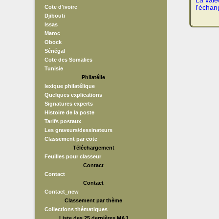
La vale
Cote d'ivoire
l'échan
Djibouti
Issas
Maroc
Obock
Sénégal
Cote des Somalies
Tunisie
Philatélie
lexique philatélique
Quelques explications
Signatures experts
Histoire de la poste
Tarifs postaux
Les graveurs/dessinateurs
Classement par cote
Téléchargement
Feuilles pour classeur
Contact
Contact
Contact
Contact_new
Classement par thème
Collections thématiques
Liste des 25 dernières MAJ