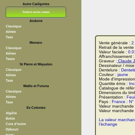
Autre Catégories
Timbres moins connus
Andorre
Bloc CNEP
L V F
Sedang
S H A E F
Grève (vignettes)
Franchise
Classique
Aérien
Taxe
Monaco
Vente générale :
2
Retrait de la vente
Classique
Valeur faciale :
0.0
Aérien
Affranchissement 
Taxes
Graveur :
Claude J
St Pierre et Miquelon
Dessinateur / mise
Classique
Dentelure :
Dentel
Couleur :
jaune
Aérien
Mode d'impression
Taxe
Quantite émis :
In
Wallis et Futuna
Catalogue de réfé
Classique
Dimensions du tim
Aérien
Présentation :
Feui
Pays :
France : N°
Taxe
Valeur marchande
Ex Colonies
Valeur marchande t
Algérie
Behin
La valeur marchand
Cote d'ivoire
l'échange
Djibouti
Issas