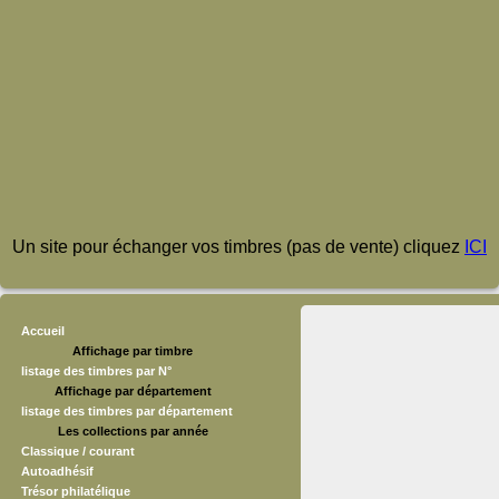
Un site pour échanger vos timbres (pas de vente) cliquez
ICI
Accueil
Affichage par timbre
listage des timbres par N°
Affichage par département
listage des timbres par département
Les collections par année
Classique / courant
Autoadhésif
Trésor philatélique