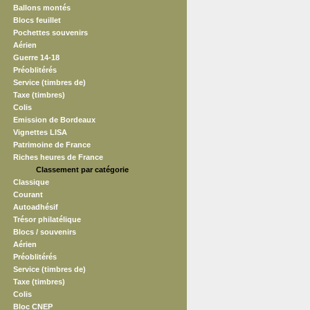
Ballons montés
Blocs feuillet
Pochettes souvenirs
Aérien
Guerre 14-18
Préoblitérés
Service (timbres de)
Taxe (timbres)
Colis
Emission de Bordeaux
Vignettes LISA
Patrimoine de France
Riches heures de France
Classement par catégorie
Classique
Courant
Autoadhésif
Trésor philatélique
Blocs / souvenirs
Aérien
Préoblitérés
Service (timbres de)
Taxe (timbres)
Colis
Bloc CNEP