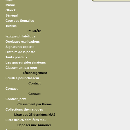
Maroc
Obock
Sénégal
Cote des Somalies
Tunisie
Philatélie
lexique philatélique
Quelques explications
Signatures experts
Histoire de la poste
Tarifs postaux
Les graveurs/dessinateurs
Classement par cote
Téléchargement
Feuilles pour classeur
Contact
Contact
Contact
Contact_new
Classement par thème
Collections thématiques
Liste des 25 dernières MAJ
Liste des 25 dernières MAJ
Déposer une Annonce