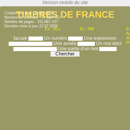
TIMBRES DE FRANCE
Création du site : Juillet 2005
Nombre de visiteurs : 57.668.752
Nombre de pages : 151.867.437
Dernière mise à jour 22-07-2026
Ex : 50 c
Ex : 456
Ex
A
du
faciale
Un numéro
Une expression
ju
Une année
Un mot strict
Une partie d'un mot