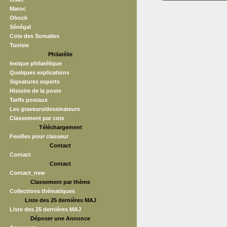
Maroc
Obock
Sénégal
Cote des Somalies
Tunisie
Philatélie
lexique philatélique
Quelques explications
Signatures experts
Histoire de la poste
Tarifs postaux
Les graveurs/dessinateurs
Classement par cote
Téléchargement
Feuilles pour classeur
Contact
Contact
Contact
Contact_new
Classement par thème
Collections thématiques
Liste des 25 dernières MAJ
Liste des 25 dernières MAJ
Déposer une Annonce