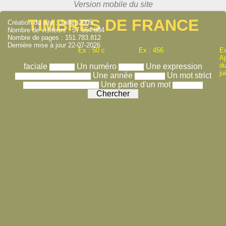
TIMBRES DE FRANCE
Création du site : Juillet 2005
Nombre de visiteurs : 57.654.884
Nombre de pages : 151.783.812
Dernière mise à jour 22-07-2026
Ex : 50 c
Ex : 456
Ex
A
du
faciale
Un numéro
Une expression
ju
Une année
Un mot strict
Une partie d'un mot