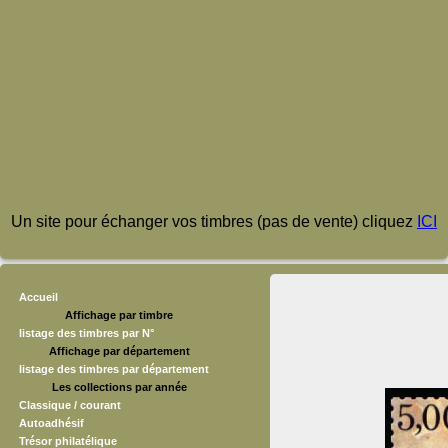
Un site pour échanger vos timbres (pas de vente) cliquez
ICI
Accueil
Affichage par timbre
listage des timbres par N°
Affichage par département
listage des timbres par département
Les collections par année
Classique / courant
Autoadhésif
Trésor philatélique