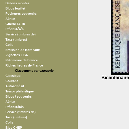
Ballons montés
Blocs feuillet
Pochettes souvenirs
Aérien
Guerre 14-18
Préoblitérés
Service (timbres de)
Taxe (timbres)
Colis
Emission de Bordeaux
Vignettes LISA
Patrimoine de France
Riches heures de France
Classement par catégorie
Classique
Bicentenaire 
Courant
Autoadhésif
Trésor philatélique
Blocs / souvenirs
Aérien
Préoblitérés
Service (timbres de)
Taxe (timbres)
Colis
Bloc CNEP