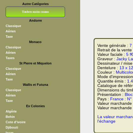
Autre Catégories
Timbres moins connus
Andorre
Bloc CNEP
L V F
Sedang
S H A E F
Grève (vignettes)
Franchise
Classique
Aérien
Taxe
Monaco
Vente générale :
7 
Classique
Retrait de la vente
Aérien
Valeur faciale :
5 f
Taxes
Graveur :
Jacky La
Dessinateur / mise
St Pierre et Miquelon
Dentelure :
13 x 1
Classique
Couleur :
Multicolo
Aérien
Mode d'impression
Taxe
Quantite émis :
1.
Wallis et Futuna
Catalogue de réfé
Dimensions du tim
Classique
Présentation :
Bloc
Aérien
Pays :
France : N°
Taxe
Valeur marchande
Ex Colonies
Valeur marchande t
Algérie
La valeur marchand
Behin
l'échange
Cote d'ivoire
Djibouti
Issas