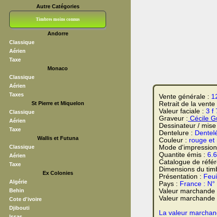
Autre Catégories
Timbres moins connus
Andorre
Bloc CNEP
L V F
Sedang
S H A E F
Grève (vignettes)
Franchise
Classique
Aérien
Taxe
Monaco
Classique
Aérien
Taxes
Vente générale :
1
St Pierre et Miquelon
Retrait de la vente
Valeur faciale :
3 f
Classique
Graveur :
Cécile G
Aérien
Dessinateur / mise
Taxe
Dentelure :
Dentel
Wallis et Futuna
Couleur :
rouge et 
Classique
Mode d'impression
Quantite émis :
6.
Aérien
Catalogue de réfé
Taxe
Dimensions du tim
Ex Colonies
Présentation :
Feui
Algérie
Pays :
France : N°
Behin
Valeur marchande
Valeur marchande t
Cote d'ivoire
Djibouti
La valeur marchand
Issas