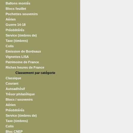
Ballons montés
Blocs feuillet
Pochettes souvenirs
Aérien
Guerre 14-18
Préoblitérés
Service (timbres de)
Taxe (timbres)
Colis
Emission de Bordeaux
Vignettes LISA
Patrimoine de France
Riches heures de France
Classement par catégorie
Classique
Courant
Autoadhésif
Trésor philatélique
Blocs / souvenirs
Aérien
Préoblitérés
Service (timbres de)
Taxe (timbres)
Colis
Bloc CNEP