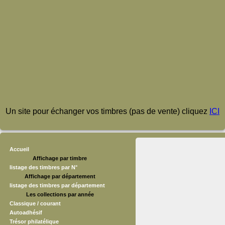
Un site pour échanger vos timbres (pas de vente) cliquez
ICI
Accueil
Affichage par timbre
listage des timbres par N°
Affichage par département
listage des timbres par département
Les collections par année
Classique / courant
Autoadhésif
Trésor philatélique