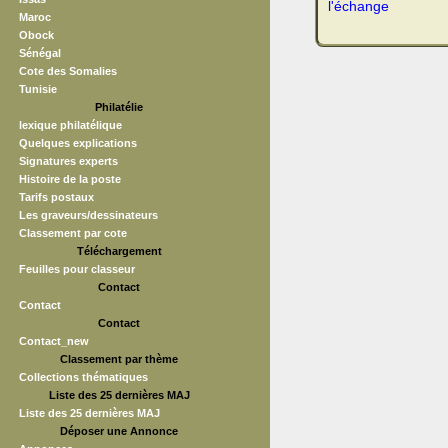
l'échange
Maroc
Obock
Sénégal
Cote des Somalies
Tunisie
Philatélie
lexique philatélique
Quelques explications
Signatures experts
Histoire de la poste
Tarifs postaux
Les graveurs/dessinateurs
Classement par cote
Téléchargement
Feuilles pour classeur
Contact
Contact
Contact
Contact_new
Classement par thème
Collections thématiques
Liste des 25 dernières MAJ
Liste des 25 dernières MAJ
Déposer une Annonce