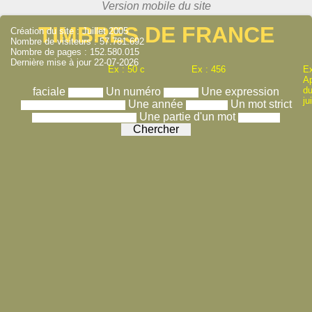
TIMBRES DE FRANCE
Création du site : Juillet 2005
Nombre de visiteurs : 57.781.692
Nombre de pages : 152.580.015
Dernière mise à jour 22-07-2026
Ex : 50 c
Ex : 456
Ex
A
du
faciale
Un numéro
Une expression
ju
Une année
Un mot strict
Une partie d'un mot